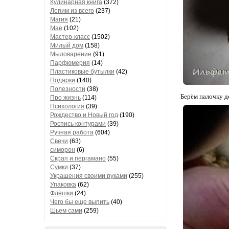
Кулинарная книга
(372)
Лепим из всего
(237)
Магия
(21)
Маё
(102)
Мастер-класс
(1502)
Милый дом
(158)
Мыловарение
(91)
Парфюмерия
(14)
Пластиковые бутылки
(42)
Подарки
(140)
Полезности
(38)
Берём палочку д
Про жизнь
(114)
Психология
(39)
Рождество и Новый год
(190)
Роспись контурами
(39)
Ручная работа
(604)
Свечи
(63)
симорон
(6)
Скрап и пергамано
(55)
Сумки
(37)
Украшения своими руками
(255)
Упаковка
(62)
Флешки
(24)
Чего бы еще выпить
(40)
Шьем сами
(259)