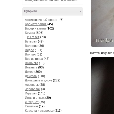
Рубрики
-
Антикризисный рецепт
(6)
Ароматерапия
(45)
Бисер и камни
(102)
Бумага
(506)
Из газет
(73)
Бутылки
(49)
Валяние
(36)
Видео
(191)
Плетём изделие д
Винтаж
(61)
Все из гипса
(48)
Вышивка
(10)
Вязание
(93)
Декор
(260)
Декупаж
(110)
Домашние и дикие
(232)
живопись
(28)
Заработок
(3)
Игрушки
(145)
Игры и отдых
(20)
интернет
(75)
Квиллинг
(19)
Красота и здоровье
(211)