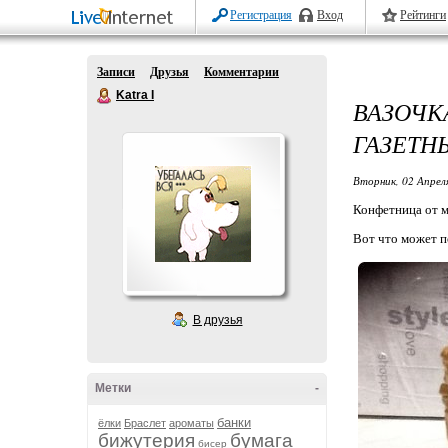
Регистрация
Вход
Рейтинги
Записи
Друзья
Комментарии
Katra I
ВАЗОЧ
ГАЗЕТН
Вторник, 02 Апрел
Конфетница от м
Вот что может п
В друзья
Метки
-
банки
ёлки
Браслет
ароматы
бижутерия
бумага
бисер