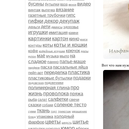
видео
бусины
бутылки
ваза
венок
вязание
винтаж
выпечка
газетные трубочки
гипс
гифки
декор
декупаж
дети
деньги
здоровье
джинсы
игрушки
имитация
камни
картинки
картон
кино
книги
коты и кошки
коты
контуры
крючок
кофе
кофейные игрушки
куклы
на
маё
музыка
мыло
кулон
сладкое
папье-маше
панно
Вот что нам ну
пасха
пасхальные яйца
парфюм
пластика
переделка
пейп-арт
пластиковые бутылки
подарки
подсвечники
подсвечник
про
полимерная глина
жизнь
проволока
пряжа
салфетки
рыба
свечи
салат
соленое тесто
сказки
собаки
ткань
сумки
торт
трикотаж
украшение
холодный
упаковка
блюд
цветы
шитье
фарфор
шерсть
юмор
яблоки
шкатулки
шоколад