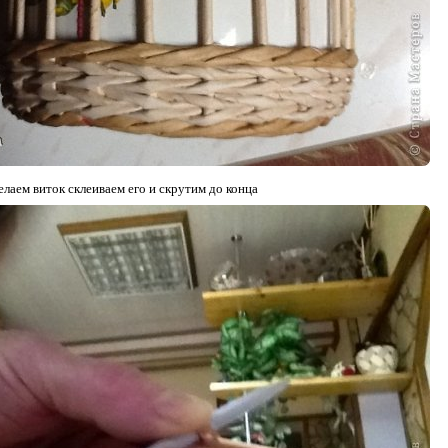
елаем виток склеиваем его и скрутим до конца