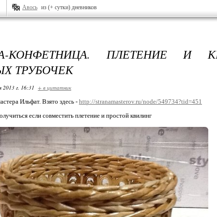
Авось
из (+ сутки) дневников
КА-КОНФЕТНИЦА. ПЛЕТЕНИЕ И 
ЫХ ТРУБОЧЕК
я 2013 г. 16:31
+ в цитатник
астера Ильфат. Взято здесь -
http://stranamasterov.ru/node/549734?tid=451
олучиться если совместить плетение и простой квилинг