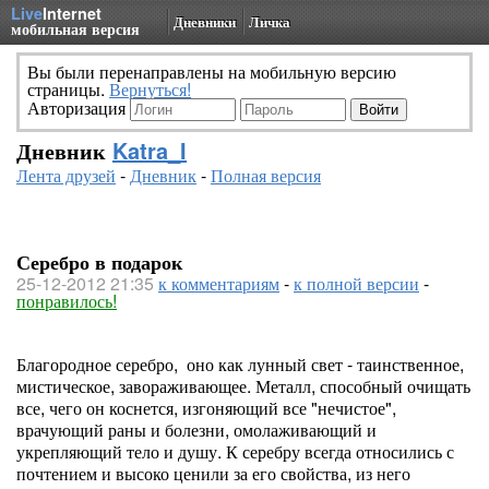
Live
Internet
Дневники
Личка
мобильная версия
Вы были перенаправлены на мобильную версию
страницы.
Вернуться!
Авторизация
Дневник
Katra_I
Лента друзей
-
Дневник
-
Полная версия
Серебро в подарок
25-12-2012 21:35
к комментариям
-
к полной версии
-
понравилось!
Благородное серебро, оно как лунный свет - таинственное,
мистическое, завораживающее. Металл, способный очищать
все, чего он коснется, изгоняющий все "нечистое",
врачующий раны и болезни, омолаживающий и
укрепляющий тело и душу. К серебру всегда относились с
почтением и высоко ценили за его свойства, из него