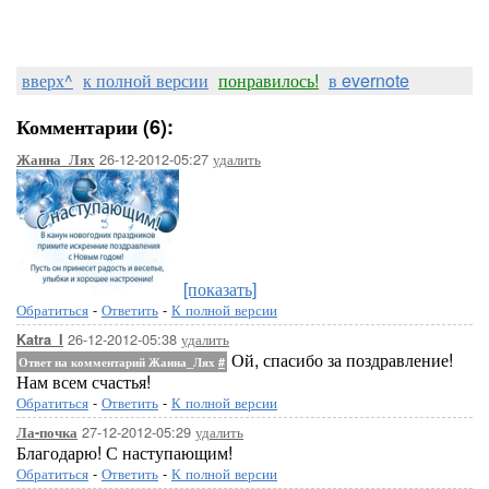
вверх^
к полной версии
понравилось!
в evernote
Комментарии (6):
26-12-2012-05:27
удалить
Жанна_Лях
[показать]
Обратиться
-
Ответить
-
К полной версии
26-12-2012-05:38
удалить
Katra_I
Ой, спасибо за поздравление!
Ответ на комментарий Жанна_Лях
#
Нам всем счастья!
Обратиться
-
Ответить
-
К полной версии
27-12-2012-05:29
удалить
Ла-почка
Благодарю! С наступающим!
Обратиться
-
Ответить
-
К полной версии