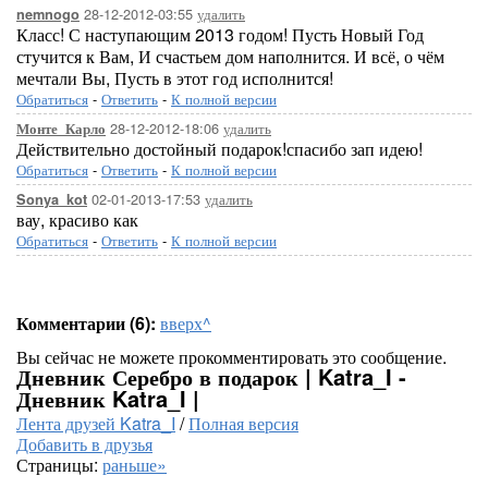
28-12-2012-03:55
удалить
nemnogo
Класс! С наступающим 2013 годом! Пусть Новый Год
стучится к Вам, И счастьем дом наполнится. И всё, о чём
мечтали Вы, Пусть в этот год исполнится!
Обратиться
-
Ответить
-
К полной версии
28-12-2012-18:06
удалить
Монте_Карло
Действительно достойный подарок!спасибо зап идею!
Обратиться
-
Ответить
-
К полной версии
02-01-2013-17:53
удалить
Sonya_kot
вау, красиво как
Обратиться
-
Ответить
-
К полной версии
Комментарии (6):
вверх^
Вы сейчас не можете прокомментировать это сообщение.
Дневник Серебро в подарок | Katra_I -
Дневник Katra_I |
Лента друзей Katra_I
/
Полная версия
Добавить в друзья
Страницы:
раньше»