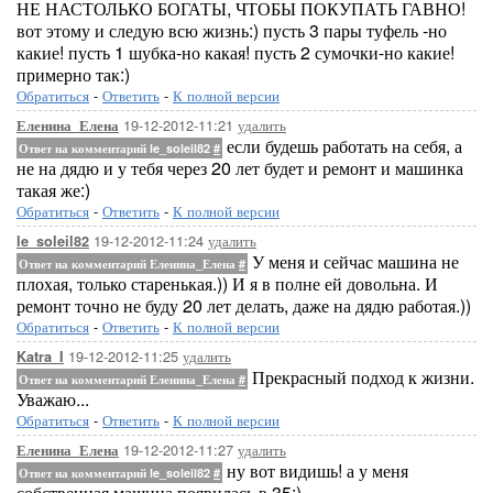
НЕ НАСТОЛЬКО БОГАТЫ, ЧТОБЫ ПОКУПАТЬ ГАВНО!
вот этому и следую всю жизнь:) пусть 3 пары туфель -но
какие! пусть 1 шубка-но какая! пусть 2 сумочки-но какие!
примерно так:)
Обратиться
-
Ответить
-
К полной версии
19-12-2012-11:21
удалить
Еленина_Елена
если будешь работать на себя, а
Ответ на комментарий le_soleil82
#
не на дядю и у тебя через 20 лет будет и ремонт и машинка
такая же:)
Обратиться
-
Ответить
-
К полной версии
19-12-2012-11:24
удалить
le_soleil82
У меня и сейчас машина не
Ответ на комментарий Еленина_Елена
#
плохая, только старенькая.)) И я в полне ей довольна. И
ремонт точно не буду 20 лет делать, даже на дядю работая.))
Обратиться
-
Ответить
-
К полной версии
19-12-2012-11:25
удалить
Katra_I
Прекрасный подход к жизни.
Ответ на комментарий Еленина_Елена
#
Уважаю...
Обратиться
-
Ответить
-
К полной версии
19-12-2012-11:27
удалить
Еленина_Елена
ну вот видишь! а у меня
Ответ на комментарий le_soleil82
#
собственная машина появилась в 35:)