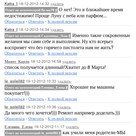
18-12-2012-14:32
удалить
Katra_I
О нет! Это в ближайшее время
Ответ на комментарий Волна78
#
недостижимо! Проще Луну с неба или парфюм...
Обратиться
-
Ответить
-
К полной версии
18-12-2012-14:34
удалить
Katra_I
Именно такие сокровенные
Ответ на комментарий Садовница_Лена
#
желания мы сами себе и выполняем. Ну кто всерьез
воспримет что без горячего пистолета нам не жить?
Обратиться
-
Ответить
-
К полной версии
18-12-2012-14:58
удалить
Монте_Карло
список получается длинный!Хватит до 8 Марта!
Обратиться
-
Ответить
-
К полной версии
19-12-2012-10:33
удалить
le_soleil82
Хорошие вы машины
Ответ на комментарий Еленина_Елена
#
покупает!)))
Обратиться
-
Ответить
-
К полной версии
19-12-2012-10:36
удалить
le_soleil82
Да много чего хочется!))) Ремонт например доделать.)))
Обратиться
-
Ответить
-
К полной версии
19-12-2012-11:17
удалить
Еленина_Елена
как учили меня родители-МЫ
Ответ на комментарий le_soleil82
#