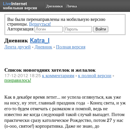
Live
Internet
Дневники
Личка
мобильная версия
Вы были перенаправлены на мобильную версию
страницы.
Вернуться!
Авторизация
Дневник
Katra_I
Лента друзей
-
Дневник
-
Полная версия
Список новогодних хотелок и желалок
17-12-2012 18:25
к комментариям
-
к полной версии
-
понравилось!
Как в декабре время летит... не успела оглянуться, как уже
на носу, ну этот, главный праздник года - Конец света, и уж
его-то будем отмечать с размахом и помпой, ведь не
известно же когда следующий такой случай выпадет. Потом
практически сразу католическое Рождество, потом 27 у нас
(о-ооо, святое!) корпоративка. Даже не знаю, до