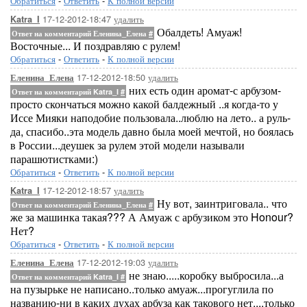
Обратиться
-
Ответить
-
К полной версии
17-12-2012-18:47
удалить
Katra_I
Обалдеть! Амуаж!
Ответ на комментарий Еленина_Елена
#
Восточные... И поздравляю с рулем!
Обратиться
-
Ответить
-
К полной версии
17-12-2012-18:50
удалить
Еленина_Елена
них есть один аромат-с арбузом-
Ответ на комментарий Katra_I
#
просто скончаться можно какой балдежный ..я когда-то у
Иссе Мияки наподобие пользовала..люблю на лето.. а руль-
да, спасибо..эта модель давно была моей мечтой, но боялась
в России...деушек за рулем этой модели называли
парашютистками:)
Обратиться
-
Ответить
-
К полной версии
17-12-2012-18:57
удалить
Katra_I
Ну вот, заинтриговала.. что
Ответ на комментарий Еленина_Елена
#
же за машинка такая??? А Амуаж с арбузиком это Honour?
Нет?
Обратиться
-
Ответить
-
К полной версии
17-12-2012-19:03
удалить
Еленина_Елена
не знаю.....коробку выбросила...а
Ответ на комментарий Katra_I
#
на пузырьке не написано..только амуаж...прогуглила по
названию-ни в каких духах арбуза как такового нет....только