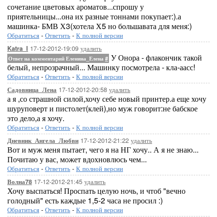
сочетание цветовых ароматов...спрошу у
приятельницы...она их разные тоннами покупает:).а
машинка- БМВ Х3(хотела Х5 но большавата для меня:)
Обратиться
-
Ответить
-
К полной версии
17-12-2012-19:09
удалить
Katra_I
У Онора - флакончик такой
Ответ на комментарий Еленина_Елена
#
белый, непрозрачный... Машинку посмотрела - кла-аасс!
Обратиться
-
Ответить
-
К полной версии
17-12-2012-20:58
удалить
Садовница_Лена
а я ,со страшной силой,хочу себе новый принтер.а еще хочу
шуруповерт и пистолет(клей),но муж говорит:не бабское
это дело,а я хочу.
Обратиться
-
Ответить
-
К полной версии
17-12-2012-21:22
удалить
Дневник_Ангела_Любви
Вот и муж меня пытает, чего я на НГ хочу.. А я не знаю...
Почитаю у вас, может вдохновлюсь чем...
Обратиться
-
Ответить
-
К полной версии
17-12-2012-21:45
удалить
Волна78
Хочу выспаться! Проспать целую ночь, и чтоб "вечно
голодный" есть каждые 1,5-2 часа не просил :)
Обратиться
-
Ответить
-
К полной версии