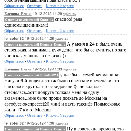
Обратиться
-
Ответить
-
К полной версии
19-12-2012-11:29
удалить
Еленина_Елена
спасибо! рада
Ответ на комментарий Katra_I
#
единомышленникам:)
Обратиться
-
Ответить
-
К полной версии
19-12-2012-11:29
удалить
le_soleil82
А у меня в 24 и была очень
Ответ на комментарий Еленина_Елена
#
старенькая, и занимала кучу денег, что бы ее купить, но зато
японская машина, а не тазик.))
Обратиться
-
Ответить
-
К полной версии
19-12-2012-11:33
удалить
Еленина_Елена
у нас была семейная машина-
Ответ на комментарий le_soleil82
#
жигули 6-й модели..это ж были советские времена..и это
считалось круто...и то завидовали :)я не водила-
стеснялась..хотя подруга толкала меня на сдачу
экзаменов...мне было проще доехать до Москвы на
автобусе-экспрессе(20 мин) и взять такси:)в Подмосковье
жили-17 км от Москвы
Обратиться
-
Ответить
-
К полной версии
19-12-2012-11:38
удалить
le_soleil82
Ну в советские времена, это
Ответ на комментарий Еленина_Елена
#