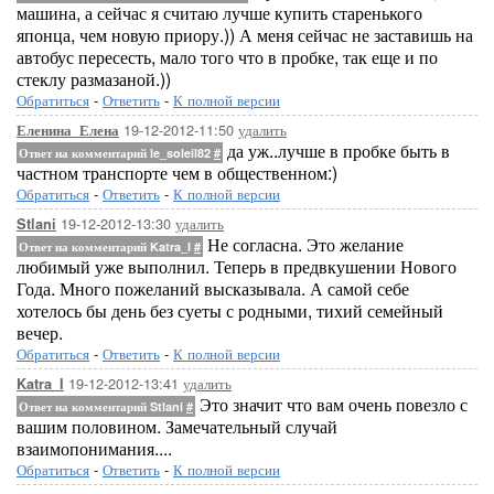
машина, а сейчас я считаю лучше купить старенького
японца, чем новую приору.)) А меня сейчас не заставишь на
автобус пересесть, мало того что в пробке, так еще и по
стеклу размазаной.))
Обратиться
-
Ответить
-
К полной версии
19-12-2012-11:50
удалить
Еленина_Елена
да уж..лучше в пробке быть в
Ответ на комментарий le_soleil82
#
частном транспорте чем в общественном:)
Обратиться
-
Ответить
-
К полной версии
19-12-2012-13:30
удалить
Stlani
Не согласна. Это желание
Ответ на комментарий Katra_I
#
любимый уже выполнил. Теперь в предвкушении Нового
Года. Много пожеланий высказывала. А самой себе
хотелось бы день без суеты с родными, тихий семейный
вечер.
Обратиться
-
Ответить
-
К полной версии
19-12-2012-13:41
удалить
Katra_I
Это значит что вам очень повезло с
Ответ на комментарий Stlani
#
вашим половином. Замечательный случай
взаимопонимания....
Обратиться
-
Ответить
-
К полной версии