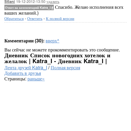
19-12-2012-13:50
удалить
Stlani
Спасибо. Желаю исполнения всех
Ответ на комментарий Katra_I
#
ваших желаний.)
Обратиться
-
Ответить
-
К полной версии
Комментарии (30):
вверх^
Вы сейчас не можете прокомментировать это сообщение.
Дневник Список новогодних хотелок и
желалок | Katra_I - Дневник Katra_I |
Лента друзей Katra_I
/
Полная версия
Добавить в друзья
Страницы:
раньше»