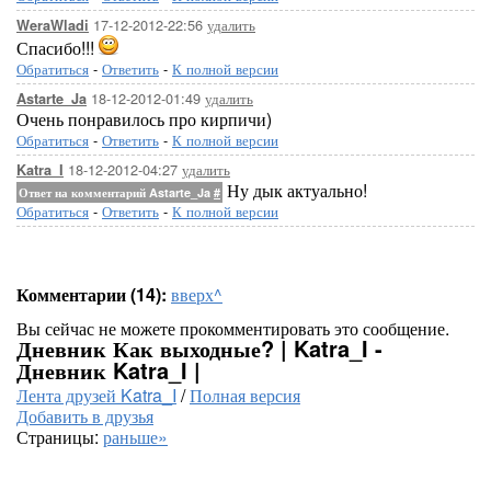
17-12-2012-22:56
удалить
WeraWladi
Спасибо!!!
Обратиться
-
Ответить
-
К полной версии
18-12-2012-01:49
удалить
Astarte_Ja
Очень понравилось про кирпичи)
Обратиться
-
Ответить
-
К полной версии
18-12-2012-04:27
удалить
Katra_I
Ну дык актуально!
Ответ на комментарий Astarte_Ja
#
Обратиться
-
Ответить
-
К полной версии
Комментарии (14):
вверх^
Вы сейчас не можете прокомментировать это сообщение.
Дневник Как выходные? | Katra_I -
Дневник Katra_I |
Лента друзей Katra_I
/
Полная версия
Добавить в друзья
Страницы:
раньше»