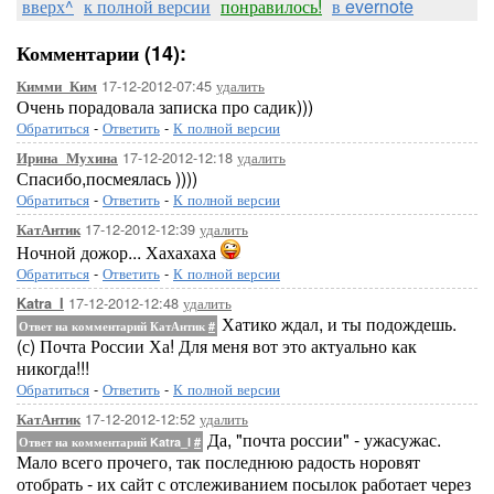
вверх^
к полной версии
понравилось!
в evernote
Комментарии (14):
17-12-2012-07:45
удалить
Кимми_Ким
Очень порадовала записка про садик)))
Обратиться
-
Ответить
-
К полной версии
17-12-2012-12:18
удалить
Ирина_Мухина
Спасибо,посмеялась ))))
Обратиться
-
Ответить
-
К полной версии
17-12-2012-12:39
удалить
КатАнтик
Ночной дожор... Хахахаха
Обратиться
-
Ответить
-
К полной версии
17-12-2012-12:48
удалить
Katra_I
Хатико ждал, и ты подождешь.
Ответ на комментарий КатАнтик
#
(с) Почта России Ха! Для меня вот это актуально как
никогда!!!
Обратиться
-
Ответить
-
К полной версии
17-12-2012-12:52
удалить
КатАнтик
Да, "почта россии" - ужасужас.
Ответ на комментарий Katra_I
#
Мало всего прочего, так последнюю радость норовят
отобрать - их сайт с отслеживанием посылок работает через