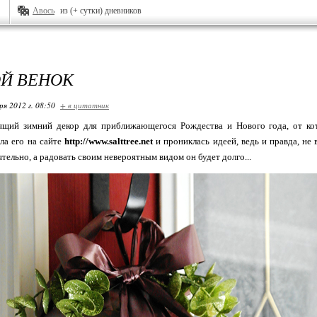
Авось
из (+ сутки) дневников
Й ВЕНОК
ря 2012 г. 08:50
+ в цитатник
ящий зимний декор для приближающегося Рождества и Нового года, от ко
ла его на сайте
http://www.salttree.net
и прониклась идеей, ведь и правда, не
тельно, а радовать своим невероятным видом он будет долго...