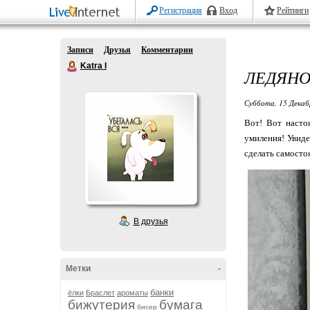
Регистрация
Вход
Рейтинги
Записи
Друзья
Комментарии
Katra I
ЛЕДЯНО
Суббота, 15 Декаб
Вот! Вот насто
умиления! Увиде
сделать самостоя
В друзья
Метки
-
банки
ёлки
Браслет
ароматы
бижутерия
бумага
бисер