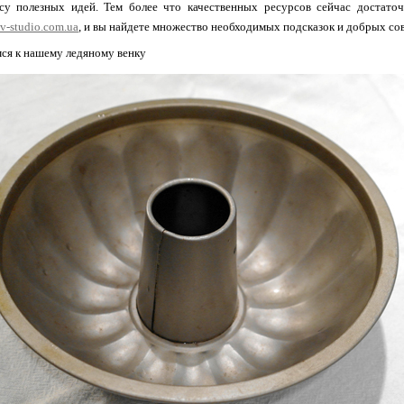
у полезных идей. Тем более что качественных ресурсов сейчас достаточно
v-studio.com.ua
, и вы найдете множество необходимых подсказок и добрых сов
мся к нашему ледяному венку