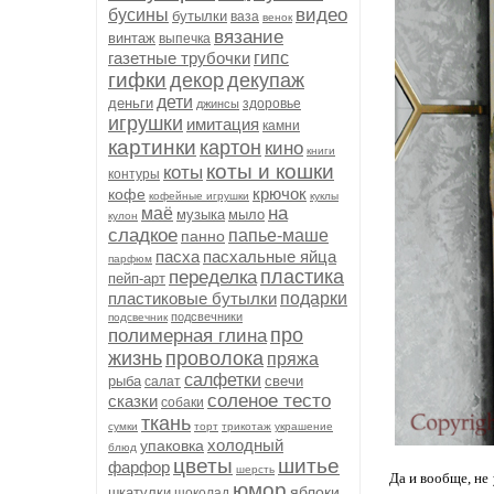
видео
бусины
бутылки
ваза
венок
вязание
винтаж
выпечка
газетные трубочки
гипс
гифки
декор
декупаж
дети
деньги
здоровье
джинсы
игрушки
имитация
камни
картинки
картон
кино
книги
коты и кошки
коты
контуры
крючок
кофе
кофейные игрушки
куклы
на
маё
музыка
мыло
кулон
сладкое
папье-маше
панно
пасха
пасхальные яйца
парфюм
пластика
переделка
пейп-арт
пластиковые бутылки
подарки
подсвечники
подсвечник
про
полимерная глина
жизнь
проволока
пряжа
салфетки
рыба
свечи
салат
соленое тесто
сказки
собаки
ткань
сумки
торт
трикотаж
украшение
холодный
упаковка
блюд
цветы
шитье
фарфор
шерсть
Да и вообще, не
юмор
яблоки
шкатулки
шоколад