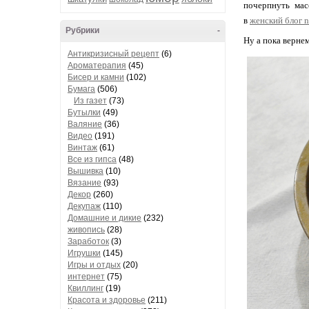
почерпнуть масс
в
женский блог n
Рубрики
-
Ну а пока верне
Антикризисный рецепт
(6)
Ароматерапия
(45)
Бисер и камни
(102)
Бумага
(506)
Из газет
(73)
Бутылки
(49)
Валяние
(36)
Видео
(191)
Винтаж
(61)
Все из гипса
(48)
Вышивка
(10)
Вязание
(93)
Декор
(260)
Декупаж
(110)
Домашние и дикие
(232)
живопись
(28)
Заработок
(3)
Игрушки
(145)
Игры и отдых
(20)
интернет
(75)
Квиллинг
(19)
Красота и здоровье
(211)