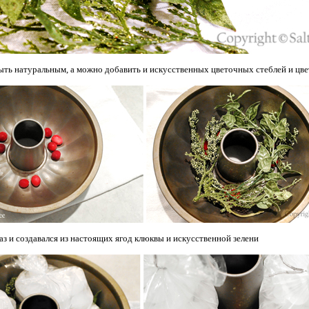
ыть натуральным, а можно добавить и искусственных цветочных стеблей и цве
раз и создавался из настоящих ягод клюквы и искусственной зелени