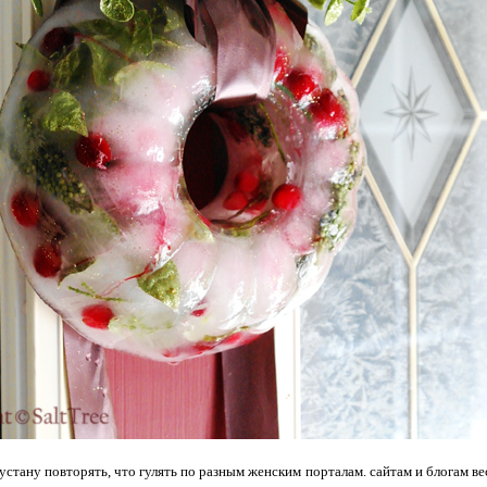
 устану повторять, что гулять по разным женским порталам. сайтам и блогам в