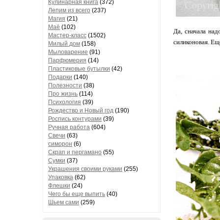
Кулинарная книга
(372)
Лепим из всего
(237)
Магия
(21)
Маё
(102)
Да, сначала на
Мастер-класс
(1502)
силиконовая. Ещ
Милый дом
(158)
Мыловарение
(91)
Парфюмерия
(14)
Пластиковые бутылки
(42)
Подарки
(140)
Полезности
(38)
Про жизнь
(114)
Психология
(39)
Рождество и Новый год
(190)
Роспись контурами
(39)
Ручная работа
(604)
Свечи
(63)
симорон
(6)
Скрап и пергамано
(55)
Сумки
(37)
Украшения своими руками
(255)
Упаковка
(62)
Флешки
(24)
Чего бы еще выпить
(40)
Шьем сами
(259)