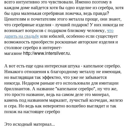
всего интуитивно это чувствовали. Именно поэтому в
каждом доме найдется хотя бы одно изделие из серебра, хотя
бы одна маленькая серебряная ложечка, ведь правда?
Ценителям и почитателям этого металла проще, они знают,
что серебряные изделия - лучший подарок! У них никогда не
возникает вопросов с подарком близкому человеку,
что
дарить на свадьбу
или юбилей, особенно если существует
возможность приобрести роскошные авторские изделия и
столовое серебро в интернет-
магазине http://www.intersilver.ru.
А вот есть еще одна интересная штука - капельное серебро.
Никакого отношения к благородному металлу не имеющая,
но выглядящая так эффектно, что уже не забывается
никогда. Недаром раньше его использовали для имитации
бриллиантов. А название "капельное серебро", ну что же,
это просто название, ведь на самом деле это минерал,
камень под названием марказит, лучистый колчедан, железо
и сера. Но ведь как невероятно волшебно выглядит и так
похож на настоящее серебро
Это исходный материал...