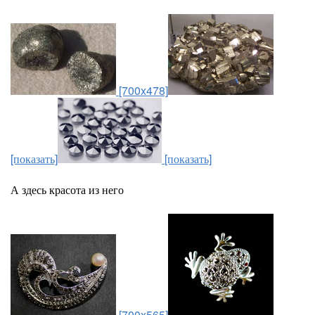
[700x478]
[показать]
[показать]
А здесь красота из него
[700x565]