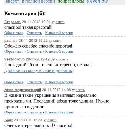
вверх^
к полной версии
понравилось!
в evernote
Комментарии (6):
28-11-2012-19:21
удалить
Егоровна
спасибо! такая красота!!!
Обратиться
-
Ответить
-
К полной версии
28-11-2012-19:22
удалить
рашида
Обожаю серебро!спасибо дорогая!
Обратиться
-
Ответить
-
К полной версии
29-11-2012-12:39
удалить
vsezdorovo
Последний абзац - очень интересно, не знала...
(Добавил ссылку к себе в дневник)
Обратиться
-
Ответить
-
К полной версии
29-11-2012-14:06
удалить
ёжик_медитирующий
В жизни такие украшения выглядят нереально
прекрасными. Последний абзац тоже удивил. Нужно
принять к сведению.
Обратиться
-
Ответить
-
К полной версии
29-11-2012-16:51
удалить
Арит
Очень интересный пост! Спасибо!