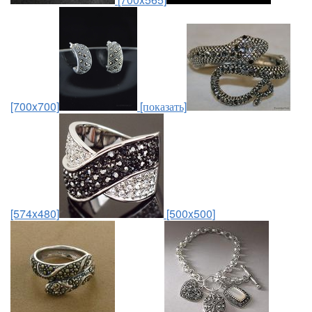
[700x700]
[показать]
[574x480]
[500x500]