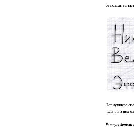
Батюшка, а я пр
Нет лучшего спо
наличия в них о
Растут детки: 