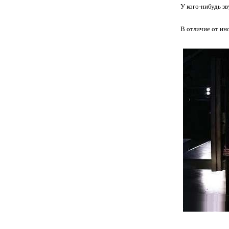
У кого-нибудь з
В отличие от ин