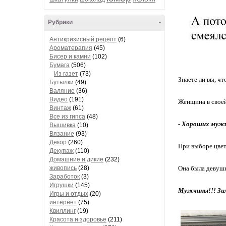
Рубрики
-
Антикризисный рецепт
(6)
Ароматерапия
(45)
Бисер и камни
(102)
Бумага
(506)
Из газет
(73)
Знаете ли вы, ч
Бутылки
(49)
Валяние
(36)
Видео
(191)
Женщина в своей
Винтаж
(61)
Все из гипса
(48)
- Хороших муж
Вышивка
(10)
Вязание
(93)
Декор
(260)
При выборе цвет
Декупаж
(110)
Домашние и дикие
(232)
живопись
(28)
Она была девушк
Заработок
(3)
Игрушки
(145)
Мужчины!!! Зим
Игры и отдых
(20)
интернет
(75)
Квиллинг
(19)
Красота и здоровье
(211)