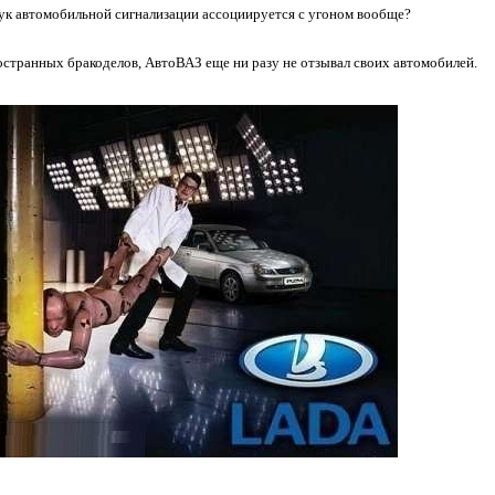
вук автомобильной сигнализации ассоциируется с угоном вообще?
остранных бракоделов, АвтоВАЗ еще ни разу не отзывал своих автомобилей.