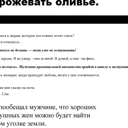
шься к людям, которые постоянно хотят спать?
я и отношусь…
ничего не делать — меня уже не остановить!
заразы. Я на улицу - они за мной. Я домой, а они - ни фига...
а полчаса». Мужчина криминальной внешности придет в школу и заступитс
х женщин: когда приходит любовь, мозги у них отключаются.
жи мне сказку на ночь
лю… Спи.