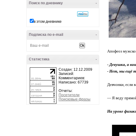
Поиск по дневнику
-
в этом дневнике
Подписка по e-mail
-
Апофеоз мужской
Статистика
-
- Девушка, а в
Создан: 12.12.2009
- Нет, мы ещё т
Записей:
Комментариев:
Написано: 67739
Девчонки, если в
Отчеты:
Посетители
— Я веду прямой
Поисковые фразы
На уроке физик