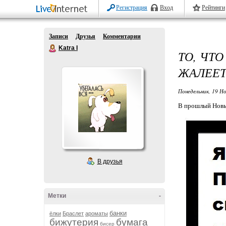
Регистрация
Вход
Рейтинги
Записи
Друзья
Комментарии
Katra I
ТО, ЧТ
ЖАЛЕЕ
Понедельник, 19 Но
В прошлый Новый
В друзья
Метки
-
банки
ёлки
Браслет
ароматы
бижутерия
бумага
бисер