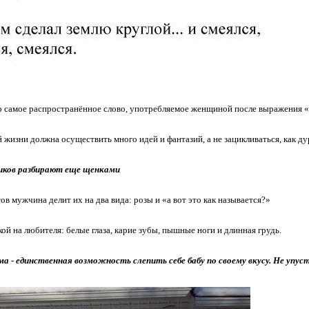
то самое распространённое слово, употребляемое женщиной после выражения
 жизни должна осуществить много идей и фантазий, а не зацикливаться, как ду
иков разбирают еще щенками
ов мужчина делит их на два вида: розы и «а вот это как называется?»
ой на любителя: белые глаза, карие зубы, пышные ноги и длинная грудь.
а - единственная возможность слепить себе бабу по своему вкусу. Не упу