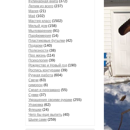
Кулинарная книга
(372)
Лепим из всего
(237)
Магия
(21)
Маё
(102)
Мастер-класс
(1502)
Милый дом
(158)
Мыловарение
(91)
Парфюмерия
(14)
Пластиковые бутылки
(42)
Подарки
(140)
Полезности
(38)
Про жизнь
(114)
Психология
(39)
Рождество и Новый год
(190)
Роспись контурами
(39)
Ручная работа
(604)
Свечи
(63)
симорон
(6)
Скрап и пергамано
(55)
Сумки
(37)
Украшения своими руками
(255)
Упаковка
(62)
Флешки
(24)
Чего бы еще выпить
(40)
Шьем сами
(259)