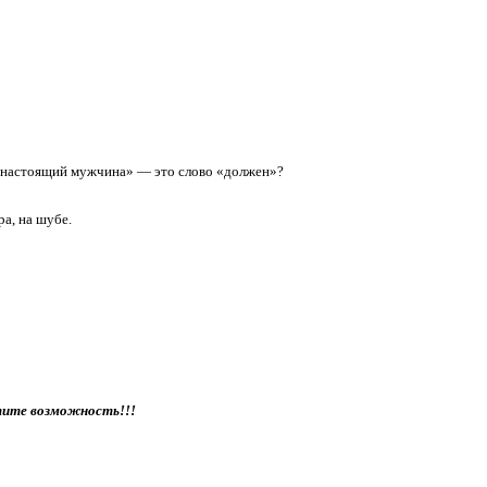
 «настоящий мужчина» — это слово «должен»?
ра, на шубе.
стите возможность!!!