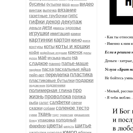
видео
бусины
бутылки
ваза
венок
вязание
винтаж
выпечка
газетные трубочки
гипс
гифки
декор
декупаж
дети
деньги
здоровье
джинсы
игрушки
имитация
камни
- Как ты относи
картинки
картон
кино
книги
- Именно к ним 
коты и кошки
коты
контуры
крючок
кофе
Если я решила 
кофейные игрушки
куклы
на
маё
музыка
мыло
кулон
Деньги - хитрые, 
сладкое
папье-маше
панно
пасха
пасхальные яйца
Услуга «Брат н
парфюм
пластика
переделка
пейп-арт
Не бойтесь умны
пластиковые бутылки
подарки
подсвечники
подсвечник
про
полимерная глина
- Милый, расска
жизнь
проволока
пряжа
- Я тебя люб
салфетки
рыба
свечи
салат
соленое тесто
сказки
собаки
ткань
сумки
торт
трикотаж
украшение
холодный
упаковка
блюд
цветы
шитье
фарфор
шерсть
юмор
яблоки
шкатулки
шоколад