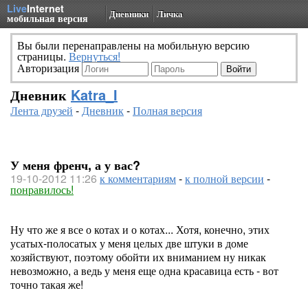
Live
Internet
Дневники
Личка
мобильная версия
Вы были перенаправлены на мобильную версию
страницы.
Вернуться!
Авторизация
Дневник
Katra_I
Лента друзей
-
Дневник
-
Полная версия
У меня френч, а у вас?
19-10-2012 11:26
к комментариям
-
к полной версии
-
понравилось!
Ну что же я все о котах и о котах... Хотя, конечно, этих
усатых-полосатых у меня целых две штуки в доме
хозяйствуют, поэтому обойти их вниманием ну никак
невозможно, а ведь у меня еще одна красавица есть - вот
точно такая же!