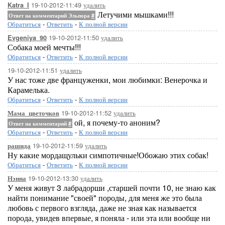
19-10-2012-11:49
удалить
Katra_I
Летучими мышками!!!
Ответ на комментарий Эльпора
#
Обратиться
-
Ответить
-
К полной версии
19-10-2012-11:50
удалить
Evgeniya_90
Собака моей мечты!!!
Обратиться
-
Ответить
-
К полной версии
19-10-2012-11:51
удалить
У нас тоже две француженки, мои любимки: Венерочка и
Карамелька.
Обратиться
-
Ответить
-
К полной версии
19-10-2012-11:52
удалить
Мама_цветочков
ой, я почему-то аноним?
Ответ на комментарий
#
Обратиться
-
Ответить
-
К полной версии
19-10-2012-11:59
удалить
рашида
Ну какие мордащульки симпотичные!Обожаю этих собак!
Обратиться
-
Ответить
-
К полной версии
19-10-2012-13:30
удалить
Нэнна
У меня живут 3 лабрадорши ,старшей почти 10, не знаю как
найти понимание "своей" породы, для меня же это была
любовь с первого взгляда, даже не зная как называется
порода, увидев впервые, я поняла - или эта или вообще ни