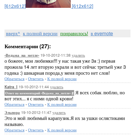
[612x612]
[612x612]
вверх^
к полной версии
понравилось!
в evernote
Комментарии (27):
19-10-2012-11:38
удалить
-Ведьма_на_метле-
о божеее, мои любимки!!! у нас такая уже 3я :) первая
прожила 14 лет вторую украли и вот сейчас третьей уже 3
годика :) шикарная порода,у меня просто нет слов!
Обратиться
-
Ответить
-
К полной версии
19-10-2012-11:44
удалить
Katra_I
Я всех собак люблю, но
Ответ на комментарий -Ведьма_на_метле-
#
вот этих... я с ними одной крови!
Обратиться
-
Ответить
-
К полной версии
19-10-2012-11:47
удалить
Эльпора
Это и мой любимый карапузик.Я их за ушки ослястиками
называю.
Обратиться
-
Ответить
-
К полной версии