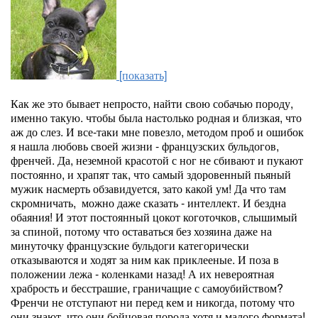
[показать]
Как же это бывает непросто, найти свою собачью породу,
именно такую. чтобы была настолько родная и близкая, что
аж до слез. И все-таки мне повезло, методом проб и ошибок
я нашла любовь своей жизни - французских бульдогов,
френчей. Да, неземной красотой с ног не сбивают и пукают
постоянно, и храпят так, что самый здоровенный пьяный
мужик насмерть обзавидуется, зато какой ум! Да что там
скромничать, можно даже сказать - интеллект. И бездна
обаяния! И этот постоянный цокот коготочков, слышимый
за спиной, потому что оставаться без хозяина даже на
минуточку французские бульдоги категорически
отказываются и ходят за ним как приклееные. И поза в
положении лежа - коленками назад! А их невероятная
храбрость и бесстрашие, граничащие с самоубийством?
Френчи не отступают ни перед кем и никогда, потому что
они знают, что они бойцовая порода хотя и малого формата!