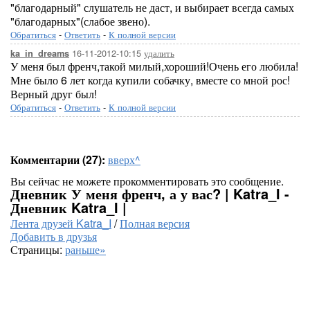
"благодарный" слушатель не даст, и выбирает всегда самых
"благодарных"(слабое звено).
Обратиться
-
Ответить
-
К полной версии
16-11-2012-10:15
удалить
ka_in_dreams
У меня был френч,такой милый,хороший!Очень его любила!
Мне было 6 лет когда купили собачку, вместе со мной рос!
Верный друг был!
Обратиться
-
Ответить
-
К полной версии
Комментарии (27):
вверх^
Вы сейчас не можете прокомментировать это сообщение.
Дневник У меня френч, а у вас? | Katra_I -
Дневник Katra_I |
Лента друзей Katra_I
/
Полная версия
Добавить в друзья
Страницы:
раньше»