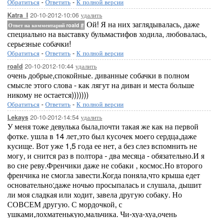
Обратиться
-
Ответить
-
К полной версии
20-10-2012-10:06
удалить
Katra_I
Ой! Я на них заглядывалась, даже
Ответ на комментарий roald
#
специально на выставку бульмастифов ходила, любовалась,
серьезные собачки!
Обратиться
-
Ответить
-
К полной версии
20-10-2012-10:44
удалить
roald
очень добрые,спокойные. диванные собачки в полном
смысле этого слова - как лягут на диван и места больше
никому не остается)))))))
Обратиться
-
Ответить
-
К полной версии
20-10-2012-14:54
удалить
Lekays
У меня тоже девулька была,почти такая же как на первой
фотке. ушла в 14 лет,это был кусочек моего сердца,даже
кусище. Вот уже 1,5 года ее нет, а без слез вспомнить не
могу, и снится раз в полтора - два месяца - обязательно.И я
во сне реву.Френчики даже не собаки , космос.Но второго
френчика не смогла завести.Когда поняла,что крыша едет
основательно:даже ночью просыпалась и слушала, дышит
ли моя сладкая или ходит, завела другую собаку. Но
СОВСЕМ другую. С мордочкой, с
ушками,лохматенькую,мальчика. Чи-хуа-хуа,очень