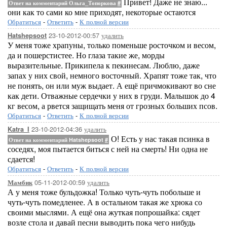
Привет! Даже не знаю...
Ответ на комментарий Ольга_Топоркова
#
они как то сами ко мне приходят, некоторые остаются
Обратиться
-
Ответить
-
К полной версии
23-10-2012-00:57
удалить
Hatshepsoot
У меня тоже храпуны, только поменьше росточком и весом,
да и пошерстистее. Но глаза такие же, морды
выразительные. Прикипела к пекинесам. Люблю, даже
запах у них свой, немного восточный. Храпят тоже так, что
не понять, он или муж выдает. А ещё причмокивают во сне
как дети. Отважные сердечки у них в груди. Малышок до 4
кг весом, а рвется защищать меня от грозных больших псов.
Обратиться
-
Ответить
-
К полной версии
23-10-2012-04:36
удалить
Katra_I
О! Есть у нас такая псинка в
Ответ на комментарий Hatshepsoot
#
соседях, моя пытается биться с ней на смерть! Ни одна не
сдается!
Обратиться
-
Ответить
-
К полной версии
05-11-2012-00:59
удалить
Мамбик
А у меня тоже бульдожка! Только чуть-чуть побольше и
чуть-чуть помедленее. А в остальном такая же хрюка со
своими мыслями. А ещё она жуткая попрошайка: сядет
возле стола и давай песни выводить пока чего нибудь