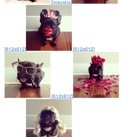
[показать]
[612x612]
[612x612]
[612x612]