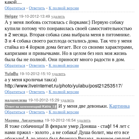
какой....
Обратиться
-
Ответить
-
К полной версии
19-10-2012-13:49
удалить
Helgav
А у меня любовь состоялась с йорками:) Первую собаку
купили потому что понравилась своей самостоятельностью
в 2 месяца. Вторая собака сама выбрала меня в питомнике.
3 и 4 собака своего расплода остались дома. Так что у меня
стайка из 4 йорков дома бегает. Все со своими характерами,
капризами и привычками. Но в целом без них моя жизнь
была бы не полной. Они приносят много радости в дом.
Обратиться
-
Ответить
-
К полной версии
19-10-2012-15:10
удалить
YulaBu
а у меня кроличья такса)
http://www.liveinternet.ru/photo/yulabu/post21253517/
Обратиться
-
Ответить
-
К полной версии
19-10-2012-15:29
удалить
мадамелена
И у меня две девоньки.
Картинка
Ответ на комментарий Katra_I
#
Обратиться
-
Ответить
-
К полной версии
19-10-2012-16:54
удалить
Марина_Ангарчанка
Я тоже собачница! В феврале умер Доняша - стаф! 14 лет с
нами пржил - золото , а не собака! Душа болит, мы его все
обожали! А до этого был француз Рицард, львиное сердце!