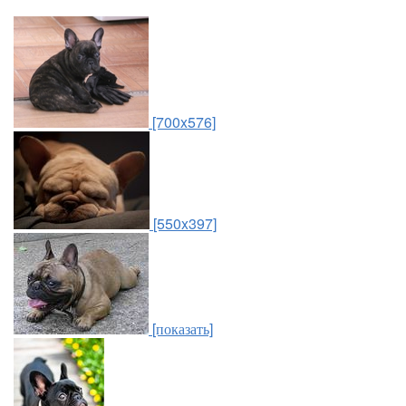
[700x576]
[550x397]
[показать]