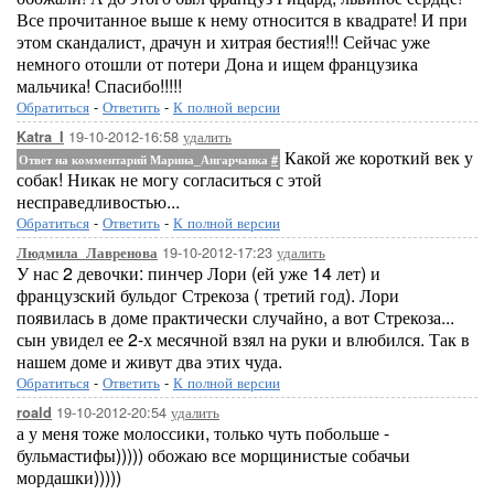
Все прочитанное выше к нему относится в квадрате! И при
этом скандалист, драчун и хитрая бестия!!! Сейчас уже
немного отошли от потери Дона и ищем французика
мальчика! Спасибо!!!!!
Обратиться
-
Ответить
-
К полной версии
19-10-2012-16:58
удалить
Katra_I
Какой же короткий век у
Ответ на комментарий Марина_Ангарчанка
#
собак! Никак не могу согласиться с этой
несправедливостью...
Обратиться
-
Ответить
-
К полной версии
19-10-2012-17:23
удалить
Людмила_Лавренова
У нас 2 девочки: пинчер Лори (ей уже 14 лет) и
французский бульдог Стрекоза ( третий год). Лори
появилась в доме практически случайно, а вот Стрекоза...
сын увидел ее 2-х месячной взял на руки и влюбился. Так в
нашем доме и живут два этих чуда.
Обратиться
-
Ответить
-
К полной версии
19-10-2012-20:54
удалить
roald
а у меня тоже молоссики, только чуть побольше -
бульмастифы))))) обожаю все морщинистые собачьи
мордашки)))))