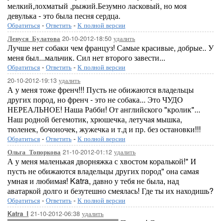
мелкий,лохматый ,рыжий.Безумно ласковый, но моя
девулька - это была песня сердца.
Обратиться
-
Ответить
-
К полной версии
20-10-2012-18:50
удалить
Ленуся_Булатова
Лучше нет собаки чем француз! Самые красивые, добрые.. У
меня был...мальчик. Сил нет второго завести...
Обратиться
-
Ответить
-
К полной версии
20-10-2012-19:13
удалить
А у меня тоже френч!!! Пусть не обижаются владельцы
других пород, но френч - это не собака... Это ЧУДО
НЕРЕАЛЬНОЕ! Наша Рабби! От английского "кролик"...
Наш родной бегемотик, хрюшечка, летучая мышка,
тюленек, бочоночек, жужечка и т.д и пр. без остановки!!!
Обратиться
-
Ответить
-
К полной версии
21-10-2012-01:12
удалить
Ольга_Топоркова
А у меня маленькая дворняжка с хвостом коралькой!" И
пусть не обижаются владельцы других пород" она самая
умная и любимая! Katra, давно у тебя не была, над
аватаркой долго и безутешно смеялась! Где ты их находишь?
Обратиться
-
Ответить
-
К полной версии
21-10-2012-06:38
удалить
Katra_I