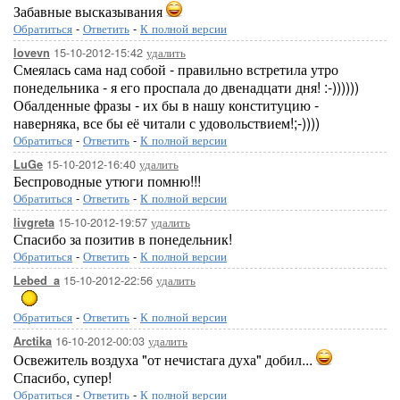
Забавные высказывания
Обратиться
-
Ответить
-
К полной версии
15-10-2012-15:42
удалить
lovevn
Смеялась сама над собой - правильно встретила утро
понедельника - я его проспала до двенадцати дня! :-))))))
Обалденные фразы - их бы в нашу конституцию -
наверняка, все бы её читали с удовольствием!;-))))
Обратиться
-
Ответить
-
К полной версии
15-10-2012-16:40
удалить
LuGe
Беспроводные утюги помню!!!
Обратиться
-
Ответить
-
К полной версии
15-10-2012-19:57
удалить
livgreta
Спасибо за позитив в понедельник!
Обратиться
-
Ответить
-
К полной версии
15-10-2012-22:56
удалить
Lebed_a
Обратиться
-
Ответить
-
К полной версии
16-10-2012-00:03
удалить
Arctika
Освежитель воздуха "от нечистага духа" добил...
Спасибо, супер!
Обратиться
-
Ответить
-
К полной версии