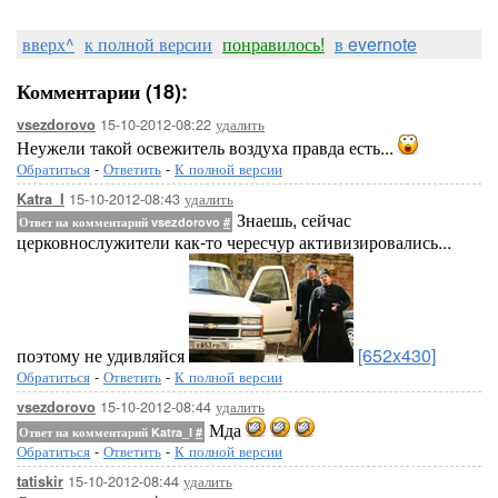
вверх^
к полной версии
понравилось!
в evernote
Комментарии (18):
15-10-2012-08:22
удалить
vsezdorovo
Неужели такой освежитель воздуха правда есть...
Обратиться
-
Ответить
-
К полной версии
15-10-2012-08:43
удалить
Katra_I
Знаешь, сейчас
Ответ на комментарий vsezdorovo
#
церковнослужители как-то чересчур активизировались...
поэтому не удивляйся
[652x430]
Обратиться
-
Ответить
-
К полной версии
15-10-2012-08:44
удалить
vsezdorovo
Мда
Ответ на комментарий Katra_I
#
Обратиться
-
Ответить
-
К полной версии
15-10-2012-08:44
удалить
tatiskir