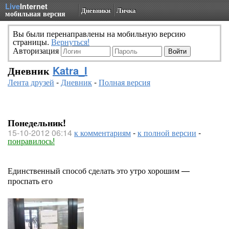
Live
Internet
Дневники
Личка
мобильная версия
Вы были перенаправлены на мобильную версию
страницы.
Вернуться!
Авторизация
Дневник
Katra_I
Лента друзей
-
Дневник
-
Полная версия
Понедельник!
15-10-2012 06:14
к комментариям
-
к полной версии
-
понравилось!
Единственный способ сделать это утро хорошим —
проспать его