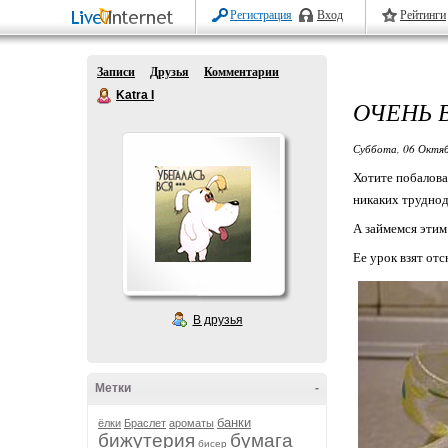
Регистрация
Вход
Рейтинги
Записи
Друзья
Комментарии
Katra I
ОЧЕНЬ 
Суббота, 06 Октяб
Хотите побалова
никаких труднод
А займемся эти
Ее урок взят отс
В друзья
Метки
-
банки
ёлки
Браслет
ароматы
бижутерия
бумага
бисер