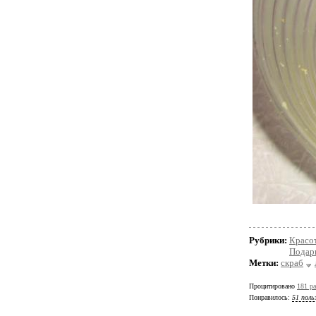
Рубрики:
Красот
Подар
Метки:
скраб
Процитировано
181 ра
Понравилось:
51 поль