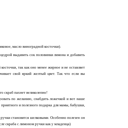
иковое, масло виноградной косточки).
 цедрой выдавить сок половинки лимона и добавить
косточки, так как оно менее жирное и не оставляет
чивает свой яркий желтый цвет. Так что если вы
его скраб пахнет великолепно!
ровать по желанию, снабдить ложечкой и вот наше
я приятного и полезного подарка для мамы, бабушки,
 ручки становятся шелковыми. Особенно полезен он
осле скраба с лимоном ручки как у младенца)