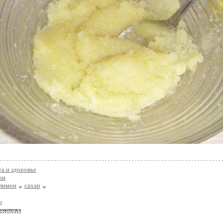
а и здоровье
ки
лимон
сахар
з
зователям