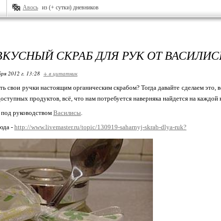
Авось
из (+ сутки) дневников
ВКУСНЫЙ СКРАБ ДЛЯ РУК ОТ ВАСИЛИ
ря 2012 г. 13:28
+ в цитатник
ть свои ручки настоящим органическим скрабом? Тогда давайте сделаем это, в
оступных продуктов, всё, что нам потребуется наверняка найдется на каждой 
м под руководством
Василисы
.
юда -
http://www.livemaster.ru/topic/130919-saharnyj-skrab-dlya-ruk?