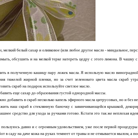
, мелкий белый сахар и оливковое (или любое другое масло - миндальное, перс
ыть, обсушить и на мелкой терке натереть цедру с этого лимона. В чашку с
ара.
ить в полученную кашицу пару ложек масла. Я использую масло виноградной 
ия тяжелой жирной пленки, но за счет зеленовато цвета масла скраб утра
товить скраб на подарок используйте светлое масло.
бавить еще сахар до образования густой однородной массы.
но добавить в скраб несколько капель эфирного масла цитрусовых, но и без н
ожить наш скраб в стеклянную баночку с завинчивающейся крышкой, декори
ашнее средство для ухода за ручками готово. Кстати это так же неплохая иде
 пользуюсь давно и с огромным удовольствием, уже после первой процедуры
бот в саду на даче кожа на руках темнеет от травы и не отмывается мылом, а п