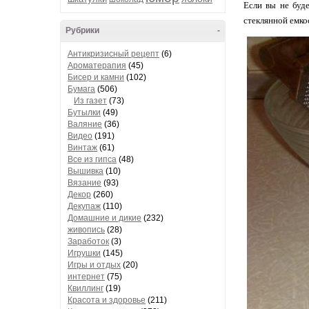
Если вы не буд
стеклянной емкос
Рубрики
-
Антикризисный рецепт
(6)
Ароматерапия
(45)
Бисер и камни
(102)
Бумага
(506)
Из газет
(73)
Бутылки
(49)
Валяние
(36)
Видео
(191)
Винтаж
(61)
Все из гипса
(48)
Вышивка
(10)
Вязание
(93)
Декор
(260)
Декупаж
(110)
Домашние и дикие
(232)
живопись
(28)
Заработок
(3)
Игрушки
(145)
Игры и отдых
(20)
интернет
(75)
Квиллинг
(19)
Красота и здоровье
(211)