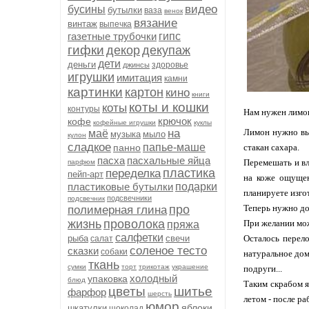
видео
бусины
бутылки
ваза
венок
вязание
винтаж
выпечка
газетные трубочки
гипс
гифки
декор
декупаж
дети
деньги
здоровье
джинсы
игрушки
имитация
камни
картинки
картон
кино
книги
коты и кошки
коты
контуры
Нам нужен лимон
крючок
кофе
кофейные игрушки
куклы
на
Лимон нужно вым
маё
музыка
мыло
кулон
сладкое
папье-маше
панно
стакан сах
пасха
пасхальные яйца
Перемешать и вл
парфюм
пластика
переделка
пейп-арт
на коже ощущен
пластиковые бутылки
подарки
планируете изго
подсвечники
подсвечник
про
Теперь нужно до
полимерная глина
жизнь
проволока
При желании мож
пряжа
салфетки
рыба
свечи
Осталось перел
салат
соленое тесто
сказки
собаки
натуральное дом
ткань
сумки
торт
трикотаж
украшение
подруги...
холодный
упаковка
блюд
Таким скрабом я
цветы
шитье
фарфор
шерсть
летом - после ра
юмор
яблоки
шкатулки
шоколад