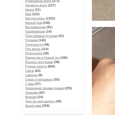
Кулинарная книга
(372)
Лепим из всего
(237)
Магия
(21)
Маё
(102)
Мастер-класс
(1502)
Милый дом
(158)
Мыловарение
(91)
Парфюмерия
(14)
Пластиковые бутылки
(42)
Подарки
(140)
Полезности
(38)
Про жизнь
(114)
Психология
(39)
Рождество и Новый год
(190)
Роспись контурами
(39)
Ручная работа
(604)
Свечи
(63)
симорон
(6)
Скрап и пергамано
(55)
Сумки
(37)
Украшения своими руками
(255)
Упаковка
(62)
Флешки
(24)
Чего бы еще выпить
(40)
Шьем сами
(259)