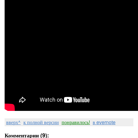
вверх^
к полной версии
понравилось!
в evernote
Комментарии (9):