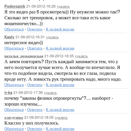
21-09-2012-16:26
удалить
Podoroznik
Я это видео раз 5 просмотрела)) Ну неужели можно так!?
Сколько лет тренировок, а может все-таки есть какое
мошенничество...))
Обратиться
-
Ответить
-
К полной версии
21-09-2012-16:31
удалить
Kasly
интересное видео))
Обратиться
-
Ответить
-
К полной версии
21-09-2012-16:35
удалить
наталья_романовская
А зачем повторять? Пусть каждый занимается тем, что у
него получается лучше всего. А вообще-то впечатлило. Я
что-то подобное видела, смотрела во все глаза, подвоха
вроде нету. А ловкость рук тренировать надо, много надо.
Обратиться
-
Ответить
-
К полной версии
21-09-2012-17:36
удалить
ir-ka
почему "законы физики опровергнуты"?.... наоборот -
хорошо изучены,...
Обратиться
-
Ответить
-
К полной версии
21-09-2012-18:05
удалить
оля-душка
Классно у них получилось.
Обратиться
-
Ответить
-
К полной версии