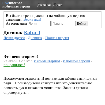
Live
Internet
Дневники
Личка
мобильная версия
Вы были перенаправлены на мобильную версию
страницы.
Вернуться!
Авторизация
Дневник
Katra_I
Лента друзей
-
Дневник
-
Полная версия
Это неповторимо!
21-09-2012 16:11
к комментариям
-
к полной версии
-
понравилось!
Продолжаем отдыхать! И вот вам для забавы ума и шутки
ради... Производители клянутся что это действительно
ловкость рук и никакого мошенства! Законы физики
опровергнуты...