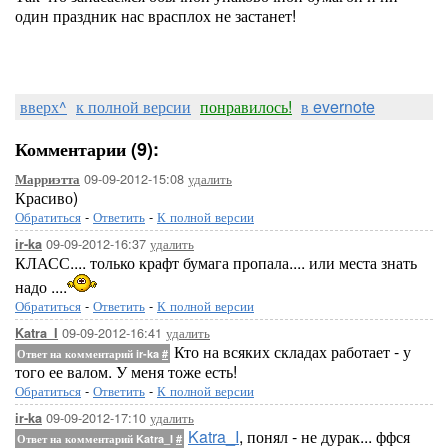
один праздник нас врасплох не застанет!
вверх^
к полной версии
понравилось!
в evernote
Комментарии (9):
09-09-2012-15:08
удалить
Марриэтта
Красиво)
Обратиться
-
Ответить
-
К полной версии
09-09-2012-16:37
удалить
ir-ka
КЛАСС.... только крафт бумага пропала.... или места знать
надо ....
Обратиться
-
Ответить
-
К полной версии
09-09-2012-16:41
удалить
Katra_I
Кто на всяких складах работает - у
Ответ на комментарий ir-ka
#
того ее валом. У меня тоже есть!
Обратиться
-
Ответить
-
К полной версии
09-09-2012-17:10
удалить
ir-ka
Katra_I
, понял - не дурак... ффся
Ответ на комментарий Katra_I
#