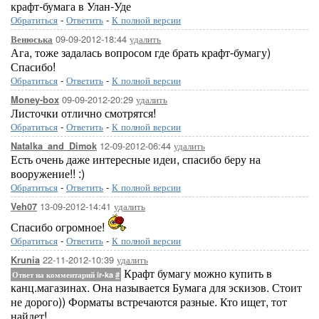
крафт-бумага в Улан-Уде
Обратиться
-
Ответить
-
К полной версии
09-09-2012-18:44
удалить
Венюська
Ага, тоже задалась вопросом где брать крафт-бумагу)
Спасибо!
Обратиться
-
Ответить
-
К полной версии
09-09-2012-20:29
удалить
Money-box
Листочки отлично смотрятся!
Обратиться
-
Ответить
-
К полной версии
12-09-2012-06:44
удалить
Natalka_and_Dimok
Есть очень даже интересные идеи, спасибо беру на
вооружение!! :)
Обратиться
-
Ответить
-
К полной версии
13-09-2012-14:41
удалить
Veh07
Спасибо огромное!
Обратиться
-
Ответить
-
К полной версии
22-11-2012-10:39
удалить
Krunia
Крафт бумагу можно купить в
Ответ на комментарий ir-ka
#
канц.магазинах. Она называется Бумага для эскизов. Стоит
не дорого)) Форматы встречаются разные. Кто ищет, тот
найдет!