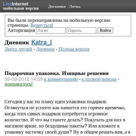
Live
Internet
Дневники
Личка
мобильная версия
Вы были перенаправлены на мобильную версию
страницы.
Вернуться!
Авторизация
Дневник
Katra_I
Лента друзей
-
Дневник
-
Полная версия
Подарочная упаковка. Изящные решения
09-09-2012 14:59
к комментариям
-
к полной версии
-
понравилось!
Сегодня у нас по плану идеи упаковки подарков.
Оглянуться не успеете как начнется это горячее времечко,
когда этих самых подарков потребуется огромное
количество. И что вы станете делать? Покупать для них в
магазине яркие, но бездушные пакеты? Или вложите в
упаковку частичку своей души? Ну в общем решать вам, а я