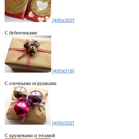
[400x302]
С бубенчиками
[400x318]
С елочными игрушками
[400x332]
С кружевами и тесьмой