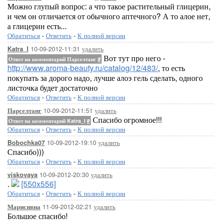
Можно глупый вопрос: а что такое растительный глицерин,
и чем он отличается от обычного аптечного? А то алое нет,
а глицерин есть...
Обратиться
-
Ответить
-
К полной версии
10-09-2012-11:31
удалить
Katra_I
Вот тут про него -
Ответ на комментарий Парселтанг
#
http://www.aroma-beauty.ru/catalog/12/483/
, то есть
покупать за дорого надо, лучше алоэ гель сделать, одного
листочка будет достаточно
Обратиться
-
Ответить
-
К полной версии
10-09-2012-11:51
удалить
Парселтанг
Спасибо огромное!!!
Ответ на комментарий Katra_I
#
Обратиться
-
Ответить
-
К полной версии
10-09-2012-19:10
удалить
Bobochka07
Спасибо)))
Обратиться
-
Ответить
-
К полной версии
10-09-2012-20:30
удалить
viskovaya
.
[550x556]
Обратиться
-
Ответить
-
К полной версии
11-09-2012-02:21
удалить
Марисивна
Большое спасибо!