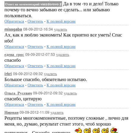
Да в том -то и дело! Только
Ответ на комментарий vsezdorovo
#
почему-то вечно забываю ее сделать... или забываю
пользоваться.
Обратиться
-
Ответить
-
К полной версии
08-09-2012-16:34
удалить
missgaba
Ах, как я люблю экономить! Как приятно все уметь! Спас
ибо!
Обратиться
-
Ответить
-
К полной версии
09-09-2012-07:53
удалить
едена_грос
спасибо
Обратиться
-
Ответить
-
К полной версии
09-09-2012-09:32
удалить
irkri
Большое спасибо, обязательно испытаю.
Обратиться
-
Ответить
-
К полной версии
09-09-2012-09:32
удалить
Ольга_Русевич
спасибо, цитирую
Обратиться
-
Ответить
-
К полной версии
09-09-2012-11:09
удалить
Нирман
Рецепты многокомпонентные, поэтому сложные , лично для
меня, но, думаю, результат стоит этого, чтоб хорошо
потрудится... Спасибо, цитирую...