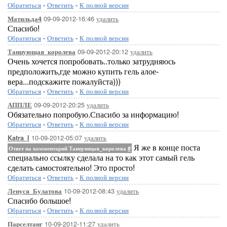
Обратиться
-
Ответить
-
К полной версии
09-09-2012-16:46
удалить
Матильда4
Спасибо!
Обратиться
-
Ответить
-
К полной версии
09-09-2012-20:12
удалить
Танцующая_королева
Очень хочется попробовать..только затрудняюсь
предположить,где можно купить гель алое-
вера...подскажите пожалуйста)))
Обратиться
-
Ответить
-
К полной версии
09-09-2012-20:25
удалить
АППЛЕ
Обязательно попробую.Спасибо за информацию!
Обратиться
-
Ответить
-
К полной версии
10-09-2012-05:07
удалить
Katra_I
Я же в конце поста
Ответ на комментарий Танцующая_королева
#
специально ссылку сделала на то как этот самый гель
сделать самостоятельно! Это просто!
Обратиться
-
Ответить
-
К полной версии
10-09-2012-08:43
удалить
Ленуся_Булатова
Спасибо большое!
Обратиться
-
Ответить
-
К полной версии
10-09-2012-11:27
удалить
Парселтанг