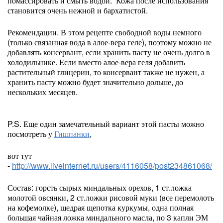
помассировать и смыть водой. Кожа после использования
становится очень нежной и бархатистой.
Рекомендации. В этом рецепте свободной воды немного
(только связанная вода в алое-вера геле), поэтому можно не
добавлять консервант, если хранить пасту не очень долго в
холодильнике. Если вместо алое-вера геля добавить
растительный глицерин, то консервант также не нужен, а
хранить пасту можно будет значительно дольше, до
нескольких месяцев.
P.S. Еще один замечательный вариант этой пасты можно
посмотреть у
Гишпанки
,
вот тут
-
http://www.liveinternet.ru/users/4116058/post234861068/
Состав: горсть сырых миндальных орехов, 1 ст.ложка
молотой овсянки, 2 ст.ложки рисовой муки (все перемолоть
на кофемолке), щедрая щепотка куркумы, одна полная
большая чайная ложка миндального масла, по 3 капли ЭМ