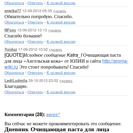
Обратиться
-
Ответить
-
К полной версии
12-09-2012-05:35
удалить
zmejka77
Обязательно попробую. Спасибо.
Обратиться
-
Ответить
-
К полной версии
13-09-2012-13:13
удалить
NFoxy
Спасибо большое!
Обратиться
-
Ответить
-
К полной версии
17-09-2012-10:02
удалить
Yuiduz
[QUOTE]
Исходное сообщение Katra_I
Очищающая паста
для лица «Ангельская кожа» от ЮЛИИ и сайта
http://aroma-
wiki.ru
Это стоит попробывать! Спасибо!
Обратиться
-
Ответить
-
К полной версии
29-10-2012-23:52
удалить
LediLudmila
Благодарю.
Обратиться
-
Ответить
-
К полной версии
Комментарии (28):
вверх^
Вы сейчас не можете прокомментировать это сообщение.
Дневник Очищающая паста для лица