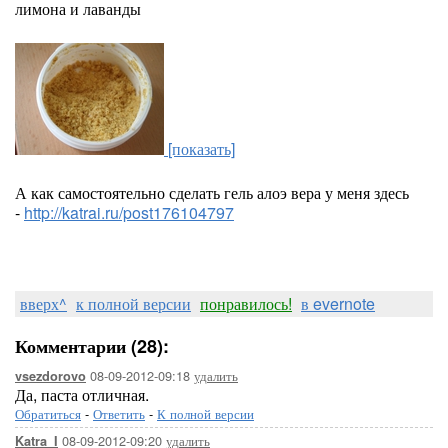
лимона и лаванды
[показать]
А как самостоятельно сделать гель алоэ вера у меня здесь
-
http://katrai.ru/post176104797
вверх^
к полной версии
понравилось!
в evernote
Комментарии (28):
08-09-2012-09:18
удалить
vsezdorovo
Да, паста отличная.
Обратиться
-
Ответить
-
К полной версии
08-09-2012-09:20
удалить
Katra_I