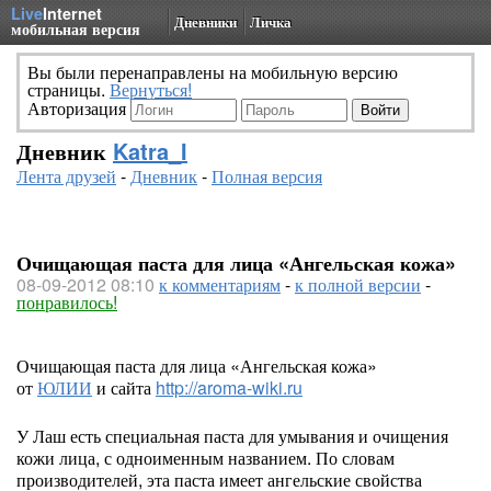
Live
Internet
Дневники
Личка
мобильная версия
Вы были перенаправлены на мобильную версию
страницы.
Вернуться!
Авторизация
Дневник
Katra_I
Лента друзей
-
Дневник
-
Полная версия
Очищающая паста для лица «Ангельская кожа»
08-09-2012 08:10
к комментариям
-
к полной версии
-
понравилось!
Очищающая паста для лица «Ангельская кожа»
от
ЮЛИИ
и сайта
http://aroma-wiki.ru
У Лаш есть специальная паста для умывания и очищения
кожи лица, с одноименным названием. По словам
производителей, эта паста имеет ангельские свойства