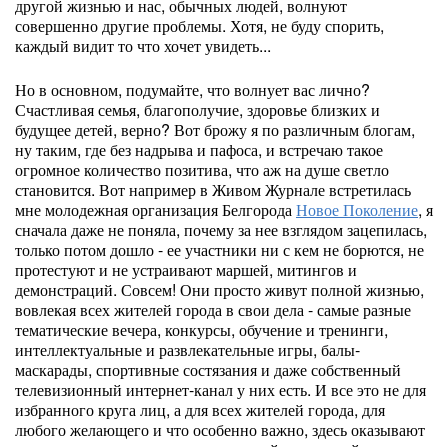
другой жизнью и нас, обычных людей, волнуют
совершенно другие проблемы. Хотя, не буду спорить,
каждый видит то что хочет увидеть...
Но в основном, подумайте, что волнует вас лично?
Счастливая семья, благополучие, здоровье близких и
будущее детей, верно? Вот брожу я по различным блогам,
ну таким, где без надрыва и пафоса, и встречаю такое
огромное количество позитива, что аж на душе светло
становится. Вот например в Живом Журнале встретилась
мне молодежная организация Белгорода
Новое Поколение
, я
сначала даже не поняла, почему за нее взглядом зацепилась,
только потом дошло - ее участники ни с кем не борются, не
протестуют и не устраивают маршей, митингов и
демонстраций. Совсем! Они просто живут полной жизнью,
вовлекая всех жителей города в свои дела - самые разные
тематические вечера, конкурсы, обучение и тренинги,
интеллектуальные и развлекательные игры, балы-
маскарады, спортивные состязания и даже собственный
телевизионный интернет-канал у них есть. И все это не для
избранного круга лиц, а для всех жителей города, для
любого желающего и что особенно важно, здесь оказывают