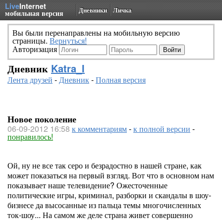
Live
Internet
Дневники
Личка
мобильная версия
Вы были перенаправлены на мобильную версию
страницы.
Вернуться!
Авторизация
Дневник
Katra_I
Лента друзей
-
Дневник
-
Полная версия
Новое поколение
06-09-2012 16:58
к комментариям
-
к полной версии
-
понравилось!
Ой, ну не все так серо и безрадостно в нашей стране, как
может показаться на первый взгляд. Вот что в основном нам
показывает наше телевидение? Ожесточенные
политические игры, криминал, разборки и скандалы в шоу-
бизнесе да высосанные из пальца темы многочисленных
ток-шоу... На самом же деле страна живет совершенно