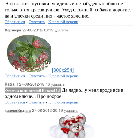
Эти глазки - пуговки, увидишь и не забудешь люблю не
только этих красавцчиков. Уход сложный, собачки дорогие.
да и злючки среди них - частое явление.
Обратиться
-
Ответить
-
К полной версии
27-08-2012-18:19
удалить
Верзиера
[300x254]
Обратиться
-
Ответить
-
К полной версии
27-08-2012-18:46
удалить
Katra_I
Да ладно...у меня вроде все в
Ответ на комментарий Натали64
#
одном ключе... Про доброе
Обратиться
-
Ответить
-
К полной версии
27-08-2012-20:19
удалить
далекоВидная