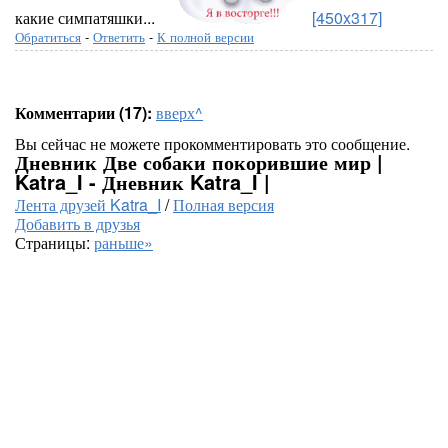
какие симпатяшки...
[450x317]
Обратиться
-
Ответить
-
К полной версии
Комментарии (17):
вверх^
Вы сейчас не можете прокомментировать это сообщение.
Дневник Две собаки покорившие мир |
Katra_I - Дневник Katra_I |
Лента друзей Katra_I
/
Полная версия
Добавить в друзья
Страницы:
раньше»