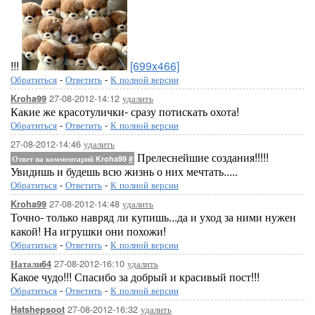
!!!
[699x466]
Обратиться
-
Ответить
-
К полной версии
27-08-2012-14:12
удалить
Kroha99
Какие же красотулички- сразу потискать охота!
Обратиться
-
Ответить
-
К полной версии
27-08-2012-14:46
удалить
Прелеснейшие создания!!!!!
Ответ на комментарий Kroha99
#
Увидишь и будешь всю жизнь о них мечтать.....
Обратиться
-
Ответить
-
К полной версии
27-08-2012-14:48
удалить
Kroha99
Точно- только навряд ли купишь...да и уход за ними нужен
какой! На игрушки они похожи!
Обратиться
-
Ответить
-
К полной версии
27-08-2012-16:10
удалить
Натали64
Какое чудо!!! Спасибо за добрый и красивый пост!!!
Обратиться
-
Ответить
-
К полной версии
27-08-2012-16:32
удалить
Hatshepsoot