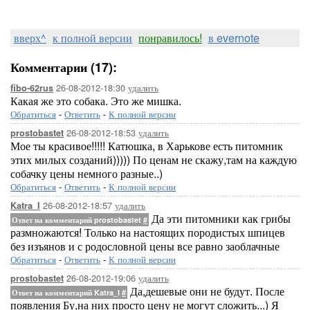
вверх^
к полной версии
понравилось!
в evernote
Комментарии (17):
26-08-2012-18:30
удалить
fibo-62rus
Какая же это собака. Это же мишка.
Обратиться
-
Ответить
-
К полной версии
26-08-2012-18:53
удалить
prostobastet
Мое ты красивое!!!!! Катюшка, в Харькове есть питомник
этих милых созданий))))) По ценам не скажу,там на каждую
собачку цены немного разные..)
Обратиться
-
Ответить
-
К полной версии
26-08-2012-18:57
удалить
Katra_I
Да эти питомники как грибы
Ответ на комментарий prostobastet
#
размножаются! Только на настоящих породистых шпицев
без изъянов и с родословной цены все равно заоблачные
Обратиться
-
Ответить
-
К полной версии
26-08-2012-19:06
удалить
prostobastet
Да,дешевые они не будут. После
Ответ на комментарий Katra_I
#
появления Бу,на них просто цену не могут сложить...) Я