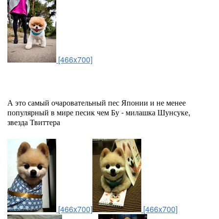
[466x700]
А это самый очаровательный пес Японии и не менее
популярный в мире песик чем Бу - милашка Шунсуке,
звезда Твиттера
[466x700]
[466x700]