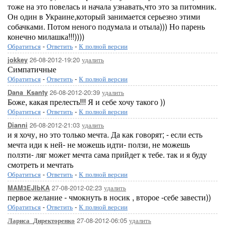
тоже на это повелась и начала узнавать,что это за питомник.
Он один в Украине,который занимается серьезно этими
собачками. Потом неного подумала и отыла))) Но парень
конечно милашка!!!))))
Обратиться
-
Ответить
-
К полной версии
26-08-2012-19:20
удалить
jokkey
Симпатичные
Обратиться
-
Ответить
-
К полной версии
26-08-2012-20:39
удалить
Dana_Ksanty
Боже, какая прелесть!!! Я и себе хочу такого ))
Обратиться
-
Ответить
-
К полной версии
26-08-2012-21:03
удалить
Dianni
и я хочу, но это только мечта. Да как говорят; - если есть
мечта иди к ней- не можешь идти- ползи, не можешь
ползти- ляг может мечта сама прийдет к тебе. так и я буду
смотреть и мечтать
Обратиться
-
Ответить
-
К полной версии
27-08-2012-02:23
удалить
MAM3EJIbKA
первое желание - чмокнуть в носик , второе -себе завести))
Обратиться
-
Ответить
-
К полной версии
27-08-2012-06:05
удалить
Лариса_Директоренко