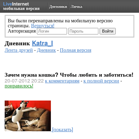
Live
Internet
Дневники
Личка
мобильная версия
Вы были перенаправлены на мобильную версию
страницы.
Вернуться!
Авторизация
Дневник
Katra_I
Лента друзей
-
Дневник
-
Полная версия
Зачем нужна кошка? Чтобы любить и заботиться!
20-07-2012 20:22
к комментариям
-
к полной версии
-
понравилось!
[показать]