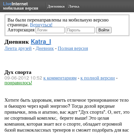
Live
Internet
Дневники
Личка
мобильная версия
Вы были перенаправлены на мобильную версию
страницы.
Вернуться!
Авторизация
Дневник
Katra_I
Лента друзей
-
Дневник
-
Полная версия
Дух спорта
09-06-2012 10:52
к комментариям
-
к полной версии
-
понравилось!
Хотите быть здоровым, иметь отличное тренированное тело
и бьющую через край энергию? Тогда долой вредные
привычки, лень и апатию, вас ждет "Дух спорта". О, нет, это
не спортивный комплекс, берите выше! Это целая
компания, которая знает все о спорте, обладает огромной
базой высококлассных тренеров и сможет подобрать для вас