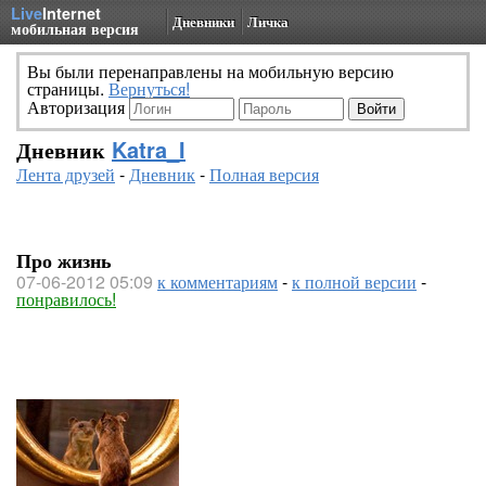
Live
Internet
Дневники
Личка
мобильная версия
Вы были перенаправлены на мобильную версию
страницы.
Вернуться!
Авторизация
Дневник
Katra_I
Лента друзей
-
Дневник
-
Полная версия
Про жизнь
07-06-2012 05:09
к комментариям
-
к полной версии
-
понравилось!