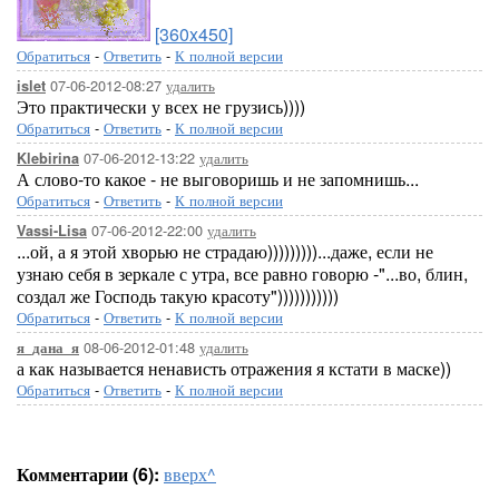
[360x450]
Обратиться
-
Ответить
-
К полной версии
07-06-2012-08:27
удалить
islet
Это практически у всех не грузись))))
Обратиться
-
Ответить
-
К полной версии
07-06-2012-13:22
удалить
Klebirina
А слово-то какое - не выговоришь и не запомнишь...
Обратиться
-
Ответить
-
К полной версии
07-06-2012-22:00
удалить
Vassi-Lisa
...ой, а я этой хворью не страдаю)))))))))...даже, если не
узнаю себя в зеркале с утра, все равно говорю -"...во, блин,
создал же Господь такую красоту")))))))))))
Обратиться
-
Ответить
-
К полной версии
08-06-2012-01:48
удалить
я_дана_я
а как называется ненависть отражения я кстати в маске))
Обратиться
-
Ответить
-
К полной версии
Комментарии (6):
вверх^