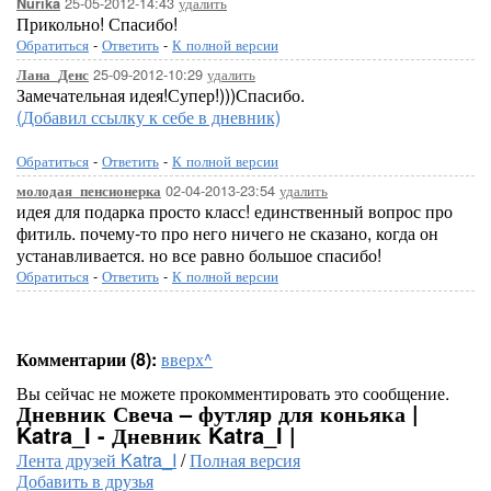
25-05-2012-14:43
удалить
Nurika
Прикольно! Спасибо!
Обратиться
-
Ответить
-
К полной версии
25-09-2012-10:29
удалить
Лана_Денс
Замечательная идея!Супер!)))Спасибо.
(Добавил ссылку к себе в дневник)
Обратиться
-
Ответить
-
К полной версии
02-04-2013-23:54
удалить
молодая_пенсионерка
идея для подарка просто класс! единственный вопрос про
фитиль. почему-то про него ничего не сказано, когда он
устанавливается. но все равно большое спасибо!
Обратиться
-
Ответить
-
К полной версии
Комментарии (8):
вверх^
Вы сейчас не можете прокомментировать это сообщение.
Дневник Свеча – футляр для коньяка |
Katra_I - Дневник Katra_I |
Лента друзей Katra_I
/
Полная версия
Добавить в друзья