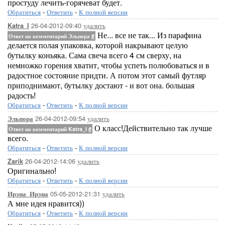
простуду лечить-горячеват будет.
Обратиться
-
Ответить
-
К полной версии
26-04-2012-09:40
удалить
Katra_I
Не... все не так... Из парафина
Ответ на комментарий Эльпора
#
делается полая упаковка, которой накрывают целую
бутылку коньяка. Сама свеча всего 4 см сверху, на
немножко горения хватит, чтобы успеть полюбоваться и в
радостное состояние придти. А потом этот самый футляр
приподнимают, бутылку достают - и вот она. большая
радость!
Обратиться
-
Ответить
-
К полной версии
26-04-2012-09:54
удалить
Эльпора
О класс!Действительно так лучше
Ответ на комментарий Katra_I
#
всего.
Обратиться
-
Ответить
-
К полной версии
26-04-2012-14:06
удалить
Zarik
Оригинально!
Обратиться
-
Ответить
-
К полной версии
05-05-2012-21:31
удалить
Ирэна_Ирэна
А мне идея нравится))
Обратиться
-
Ответить
-
К полной версии