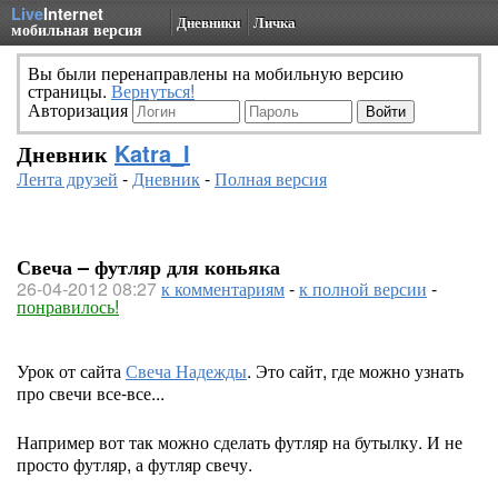
Live
Internet
Дневники
Личка
мобильная версия
Вы были перенаправлены на мобильную версию
страницы.
Вернуться!
Авторизация
Дневник
Katra_I
Лента друзей
-
Дневник
-
Полная версия
Свеча – футляр для коньяка
26-04-2012 08:27
к комментариям
-
к полной версии
-
понравилось!
Урок от сайта
Свеча Надежды
. Это сайт, где можно узнать
про свечи все-все...
Например вот так можно сделать футляр на бутылку. И не
просто футляр, а футляр свечу.