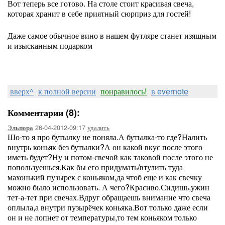
Вот теперь все готово. На столе стоит красивая свеча,
которая хранит в себе приятный сюрприз для гостей!
Даже самое обычное вино в нашем футляре станет изящным
и изысканным подарком
вверх^
к полной версии
понравилось!
в evernote
Комментарии (8):
26-04-2012-09:17
удалить
Эльпора
Шо-то я про бутылку не поняла.А бутылка-то где?Налить
внутрь коньяк без бутылки?А он какой вкус после этого
иметь будет?Ну и потом-свечой как таковой после этого не
попользуешься.Как бы его придумать/втулить туда
махонький пузырек с коньяком,да чтоб еще и как свечку
можно было использовать. А чего?Красиво.Сидишь,ужин
тет-а-тет при свечах.Вдруг обращаешь внимание что свеча
оплыла,а внутри пузырёчек коньяка.Вот только даже если
он и не лопнет от температуры,то тем коньяком только