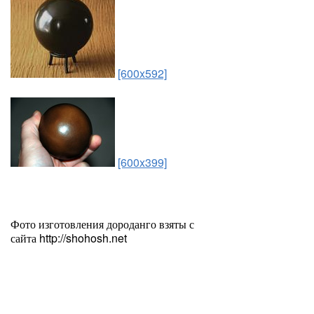
[600x592]
[600x399]
Фото изготовления дороданго взяты с
сайта http://shohosh.net