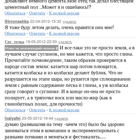
добавляют немного цемента.Мой отец так делал блестящим
цементный пол ..Может я и ошибаюсь!?
Обратиться
-
Ответить
-
К полной версии
22-04-2012-15:32
удалить
Stroynashka
Я тоже буду летом делать, очень нравятся они мне!
Обратиться
-
Ответить
-
К полной версии
19-05-2012-22:50
удалить
Све_точка
И все-таки это не просто земля, а в
Ответ на комментарий ситовна
#
лучшем случае суглинок, но мне кажется, что просто глина.
Прочитайте почвоведение, таким образом проверяется в
народе состав земли: катается шар потом плющится,
катается колбаска и из колбаски делают бублик. Что не
разрушается на этапе шара, но рушится при сплющивании
земля с равным содержание песка и глины, а уж колбаска
сразу говорит о суглинке. И в конце он-она не просто
полирует, а в тряпочке воск или масло-жир (как в
глинобитных полах, для прочности)
Обратиться
-
Ответить
-
К полной версии
23-05-2012-19:44
удалить
lyalyafei
думаю (размышляя на тему -зачем это) было бы здорово
заниматься этим в компании и экспериментировать с
разными почвами и меняться и фестивалить.....