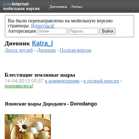
Live
Internet
Дневники
Личка
мобильная версия
Вы были перенаправлены на мобильную версию
страницы.
Вернуться!
Авторизация
Дневник
Katra_I
Лента друзей
-
Дневник
-
Полная версия
Блестящие земляные шары
14-04-2012 05:57
к комментариям
-
к полной версии
-
понравилось!
Японские шары Дороданго - Dorodango