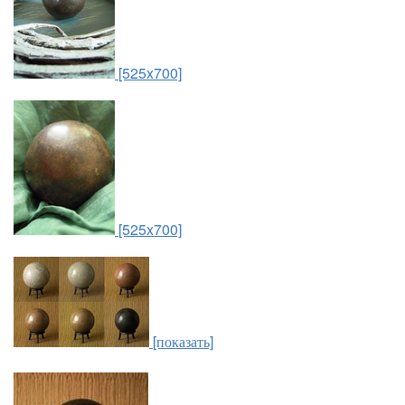
[525x700]
[525x700]
[показать]