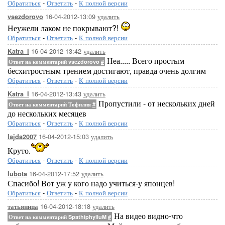
Обратиться
-
Ответить
-
К полной версии
16-04-2012-13:09
удалить
vsezdorovo
Неужели лаком не покрывают?!
Обратиться
-
Ответить
-
К полной версии
16-04-2012-13:42
удалить
Katra_I
Неа..... Всего простым
Ответ на комментарий vsezdorovo
#
бесхитростным трением достигают, правда очень долгим
Обратиться
-
Ответить
-
К полной версии
16-04-2012-13:43
удалить
Katra_I
Пропустили - от нескольких дней
Ответ на комментарий Тофилия
#
до нескольких месяцев
Обратиться
-
Ответить
-
К полной версии
16-04-2012-15:03
удалить
lajda2007
Круто.
Обратиться
-
Ответить
-
К полной версии
16-04-2012-17:52
удалить
lubota
Спасибо! Вот уж у кого надо учиться-у японцев!
Обратиться
-
Ответить
-
К полной версии
16-04-2012-18:18
удалить
татьяница
На видео видно-что
Ответ на комментарий SpathiphylluM
#