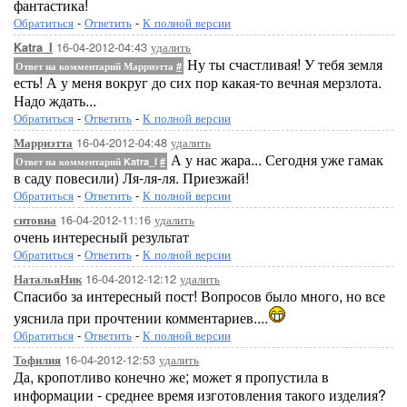
фантастика!
Обратиться
-
Ответить
-
К полной версии
16-04-2012-04:43
удалить
Katra_I
Ну ты счастливая! У тебя земля
Ответ на комментарий Марриэтта
#
есть! А у меня вокруг до сих пор какая-то вечная мерзлота.
Надо ждать...
Обратиться
-
Ответить
-
К полной версии
16-04-2012-04:48
удалить
Марриэтта
А у нас жара... Сегодня уже гамак
Ответ на комментарий Katra_I
#
в саду повесили) Ля-ля-ля. Приезжай!
Обратиться
-
Ответить
-
К полной версии
16-04-2012-11:16
удалить
ситовна
очень интересный результат
Обратиться
-
Ответить
-
К полной версии
16-04-2012-12:12
удалить
НатальяНик
Спасибо за интересный пост! Вопросов было много, но все
уяснила при прочтении комментариев....
Обратиться
-
Ответить
-
К полной версии
16-04-2012-12:53
удалить
Тофилия
Да, кропотливо конечно же; может я пропустила в
информации - среднее время изготовления такого изделия?