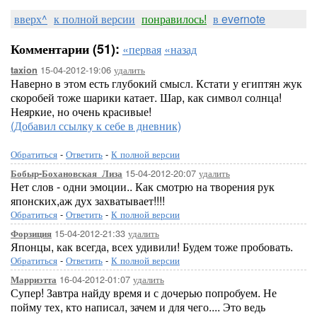
вверх^
к полной версии
понравилось!
в evernote
Комментарии (51):
«первая
«назад
15-04-2012-19:06
удалить
taxion
Наверно в этом есть глубокий смысл. Кстати у египтян жук
скоробей тоже шарики катает. Шар, как символ солнца!
Неяркие, но очень красивые!
(Добавил ссылку к себе в дневник)
Обратиться
-
Ответить
-
К полной версии
15-04-2012-20:07
удалить
Бобыр-Бохановская_Лиза
Нет слов - одни эмоции.. Как смотрю на творения рук
японских,аж дух захватывает!!!!
Обратиться
-
Ответить
-
К полной версии
15-04-2012-21:33
удалить
Форзиция
Японцы, как всегда, всех удивили! Будем тоже пробовать.
Обратиться
-
Ответить
-
К полной версии
16-04-2012-01:07
удалить
Марриэтта
Супер! Завтра найду время и с дочерью попробуем. Не
пойму тех, кто написал, зачем и для чего.... Это ведь