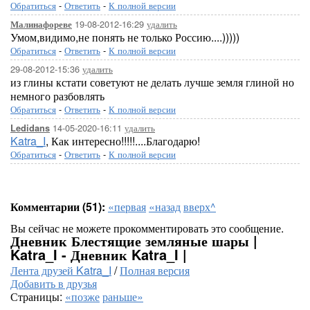
Обратиться
-
Ответить
-
К полной версии
19-08-2012-16:29
удалить
Малинафореве
Умом,видимо,не понять не только Россию....)))))
Обратиться
-
Ответить
-
К полной версии
29-08-2012-15:36
удалить
из глины кстати советуют не делать лучше земля глиной но
немного разбовлять
Обратиться
-
Ответить
-
К полной версии
14-05-2020-16:11
удалить
Ledidans
Katra_I
, Как интересно!!!!!....Благодарю!
Обратиться
-
Ответить
-
К полной версии
Комментарии (51):
«первая
«назад
вверх^
Вы сейчас не можете прокомментировать это сообщение.
Дневник Блестящие земляные шары |
Katra_I - Дневник Katra_I |
Лента друзей Katra_I
/
Полная версия
Добавить в друзья
Страницы:
«позже
раньше»