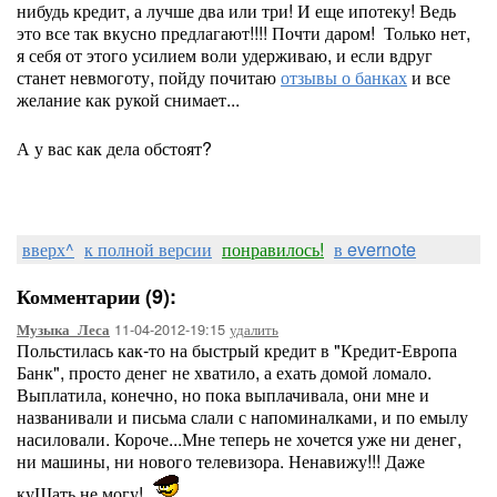
нибудь кредит, а лучше два или три! И еще ипотеку! Ведь
это все так вкусно предлагают!!!! Почти даром! Только нет,
я себя от этого усилием воли удерживаю, и если вдруг
станет невмоготу, пойду почитаю
отзывы о банках
и все
желание как рукой снимает...
А у вас как дела обстоят?
вверх^
к полной версии
понравилось!
в evernote
Комментарии (9):
11-04-2012-19:15
удалить
Музыка_Леса
Польстилась как-то на быстрый кредит в "Кредит-Европа
Банк", просто денег не хватило, а ехать домой ломало.
Выплатила, конечно, но пока выплачивала, они мне и
названивали и письма слали с напоминалками, и по емылу
насиловали. Короче...Мне теперь не хочется уже ни денег,
ни машины, ни нового телевизора. Ненавижу!!! Даже
куЩать не могу!