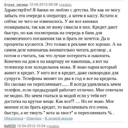
12-04-2012-08:08
удалить
бурая_лисица
Здравствуйте! Я банки не люблю с детства. Ни как не могу
забыть эти очереди к оператору, а затем в кассу. Кстати и
сейчас не чего не изменилось. У же все книжки
позакрывала, так как не вижу смысла в них. Кредит дают
быстро, но как посмотришь на очередь в банк для
ежемесячного погашения так и брать не хочется. Да и
проценты кусаются. Это только в рекламе все хорошо. А на
самом деле начинаешь внимательно читать договор , а
потом и считать, так что лучше потерпеть и накопить.
Конечно на дом и на квартиру не накопишь, а вот на
телевизор или холодильник можа. Я знаю парня который
живет в кредит. У него все в кредит, даже сковородки для
супруги. Телефоны меняет по два в год и все на кредиты.
Но сколько он переплачивает...... Я всегда удивлялась зачем
телефон, если предыдущий работает отлично. Мне отвечали
не модно. Но зачем гнаться за модой если у тебя нет
достатка на крутые вещи. Как все!? .... Но не знаю. Мое
мнение если брать кредит, то выплачивать его очень
быстро, а не тянуть " кота за хвост" и переплачивать % .
Обратиться
-
Ответить
-
К полной версии
12-04-2012-10:04
удалить
ketti33