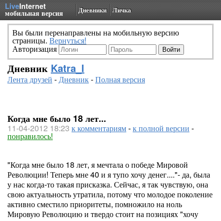
Live
Internet
Дневники
Личка
мобильная версия
Вы были перенаправлены на мобильную версию
страницы.
Вернуться!
Авторизация
Дневник
Katra_I
Лента друзей
-
Дневник
-
Полная версия
Когда мне было 18 лет...
11-04-2012 18:23
к комментариям
-
к полной версии
-
понравилось!
"Когда мне было 18 лет, я мечтала о победе Мировой
Революции! Теперь мне 40 и я тупо хочу денег...."- да, была
у нас когда-то такая присказка. Сейчас, я так чувствую, она
свою актуальность утратила, потому что молодое поколение
активно сместило приоритеты, помножило на ноль
Мировую Революцию и твердо стоит на позициях "хочу