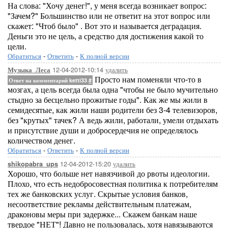
На слова: "Хочу денег!", у меня всегда возникает вопрос:
"Зачем?" Большинство или не ответит на этот вопрос или
скажет: "Чтоб было" . Вот это и называется деградация.
Деньги это не цель, а средство для достижения какой то
цели.
Обратиться
-
Ответить
-
К полной версии
12-04-2012-10:14
удалить
Музыка_Леса
Просто нам поменяли что-то в
Ответ на комментарий ketti33
#
мозгах, а цель всегда была одна "чтобы не было мучительно
стыдно за бесцельно прожитые годы". Как же мы жили в
семидесятые, как жили наши родители без 3-4 телевизоров,
без "крутых" тачек? А ведь жили, работали, умели отдыхать
и присутствие души и добросердечия не определялось
количеством денег.
Обратиться
-
Ответить
-
К полной версии
12-04-2012-15:20
удалить
shikopabra_ups
Хорошо, что больше нет навязчивой до рвоты идеологии.
Плохо, что есть недобросовестная политика к потребителям
тех же банковских услуг. Скрытые условия банков,
несоответствие рекламы действительным платежам,
драконовы меры при задержке... Скажем банкам наше
твердое "НЕТ"! Давно не пользовалась, хотя навязываются