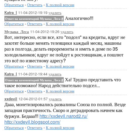
Обратиться
-
Ответить
-
К полной версии
11-04-2012-19:19
удалить
Katra_I
Аналогично!!!
Ответ на комментарий Музыка_Леса
#
Обратиться
-
Ответить
-
К полной версии
11-04-2012-19:26
удалить
Музыка_Леса
Вот, интересно, если все, кто "подсел" на кредиты, вдруг не
захотят больше менять телеящики каждый месяц, машины
раз в полгода, делать евроремонты и иметь в доме по 35
холодильников; вдруг не пойдут к ростовщикам, а пошлют
это всё по известному адресу?
Обратиться
-
Ответить
-
К полной версии
11-04-2012-19:44
удалить
Katra_I
Ха! Трудно представить что
Ответ на комментарий Музыка_Леса
#
такое возможно! Народ действительно подсел...
Обратиться
-
Ответить
-
К полной версии
12-04-2012-01:57
удалить
xxdevil
Дааа, монетизировались развалины Союза по полной. Везде
западная практичность. Скоро и деградировать начнем как
буржуи. Бедааа!!!
http://xxdevil.narod2.ru/
http://xxdevil.blogspot.com/
Обратиться
-
Ответить
-
К полной версии