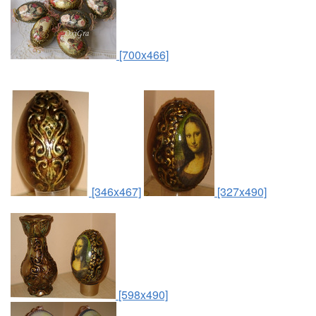
[700x466]
[346x467]
[327x490]
[598x490]