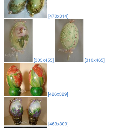
[470x314]
[303x455]
[310x465]
[426x329]
[463x309]