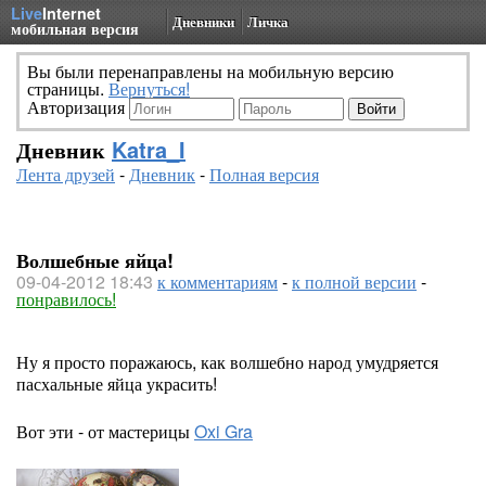
Live
Internet
Дневники
Личка
мобильная версия
Вы были перенаправлены на мобильную версию
страницы.
Вернуться!
Авторизация
Дневник
Katra_I
Лента друзей
-
Дневник
-
Полная версия
Волшебные яйца!
09-04-2012 18:43
к комментариям
-
к полной версии
-
понравилось!
Ну я просто поражаюсь, как волшебно народ умудряется
пасхальные яйца украсить!
Вот эти - от мастерицы
Oxi Gra