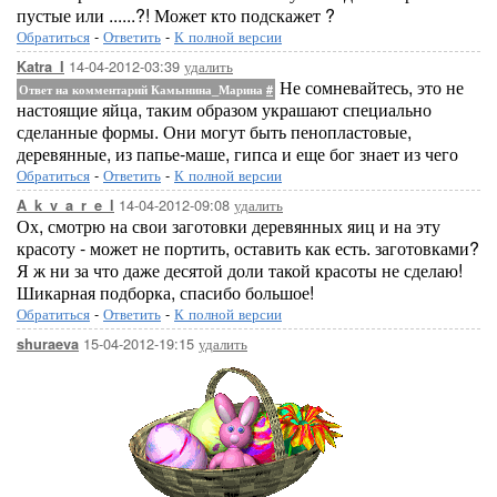
пустые или ......?! Может кто подскажет ?
Обратиться
-
Ответить
-
К полной версии
14-04-2012-03:39
удалить
Katra_I
Не сомневайтесь, это не
Ответ на комментарий Камынина_Марина
#
настоящие яйца, таким образом украшают специально
сделанные формы. Они могут быть пенопластовые,
деревянные, из папье-маше, гипса и еще бог знает из чего
Обратиться
-
Ответить
-
К полной версии
14-04-2012-09:08
удалить
A_k_v_a_r_e_l
Ох, смотрю на свои заготовки деревянных яиц и на эту
красоту - может не портить, оставить как есть. заготовками?
Я ж ни за что даже десятой доли такой красоты не сделаю!
Шикарная подборка, спасибо большое!
Обратиться
-
Ответить
-
К полной версии
15-04-2012-19:15
удалить
shuraeva