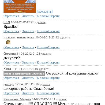
[показать]
Обратиться
-
Ответить
-
К полной версии
10-04-2012-12:20
удалить
SKN
Spasibo!
Обратиться
-
Ответить
-
К полной версии
10-04-2012-23:42
удалить
молодая_пенсионерка
Обратиться
-
Ответить
-
К полной версии
11-04-2012-01:28
удалить
Gresnna
Декупаж?
Обратиться
-
Ответить
-
К полной версии
11-04-2012-04:19
удалить
Katra_I
Он родной. И контурные краски
Ответ на комментарий Gresnna
#
Обратиться
-
Ответить
-
К полной версии
12-04-2012-23:16
удалить
рашида
шикарные работы!Спасибочки!
Обратиться
-
Ответить
-
К полной версии
14-04-2012-02:11
удалить
Камынина_Марина
Очень красиво !!!!! СПАСИБО !!!! Мучает один вопрос - они