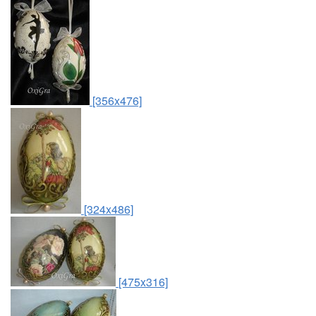
[356x476]
[324x486]
[475x316]