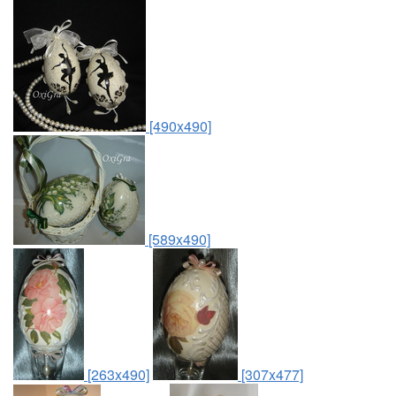
[490x490]
[589x490]
[263x490]
[307x477]