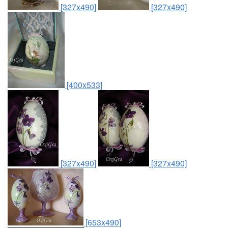
[327x490]
[327x490]
[400x533]
[327x490]
[327x490]
[653x490]