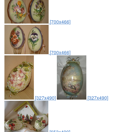
[700x466]
[700x466]
[327x490]
[327x490]
[653x490]