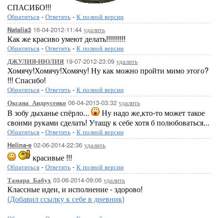
СПАСИБО!!!
Обратиться
-
Ответить
-
К полной версии
16-04-2012-11:44
удалить
Natalia3
Как же красиво умеют делать!!!!!!!!!!
Обратиться
-
Ответить
-
К полной версии
19-07-2012-23:09
удалить
ДЖУЛИЯ-ИЮЛИЯ
Хомячу!Хомячу!Хомячу! Ну как можно пройти мимо этого?
!!! Спасибо!
Обратиться
-
Ответить
-
К полной версии
06-04-2013-03:32
удалить
Оксана_Андрусенко
В зобу дыханье спёрло...
Ну надо же,кто-то может такое
своими руками сделать! Утащу к себе хотя б полюбоваться...
Обратиться
-
Ответить
-
К полной версии
02-06-2014-22:36
удалить
Helina-e
красивые !!!
Обратиться
-
Ответить
-
К полной версии
03-06-2014-09:06
удалить
Тамара_Бабух
Классные идеи, и исполнение - здорово!
(Добавил ссылку к себе в дневник)