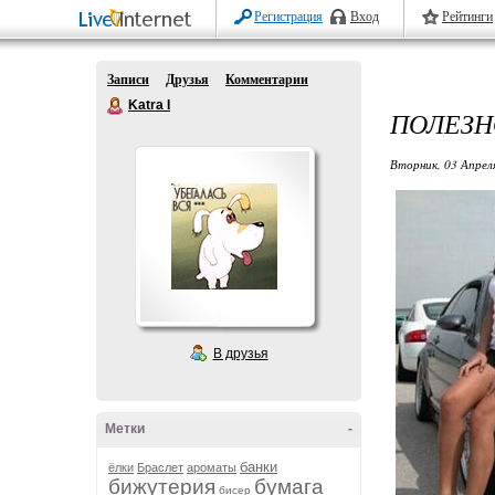
Регистрация
Вход
Рейтинги
Записи
Друзья
Комментарии
Katra I
ПОЛЕЗН
Вторник, 03 Апрел
В друзья
Метки
-
банки
ёлки
Браслет
ароматы
бижутерия
бумага
бисер