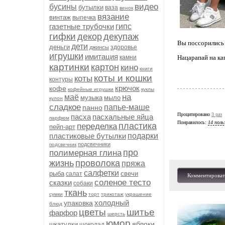
видео
бусины
бутылки
ваза
венок
вязание
винтаж
выпечка
газетные трубочки
гипс
гифки
декор
декупаж
Вы поссорились 
дети
деньги
здоровье
джинсы
игрушки
имитация
камни
Нацарапай на кап
картинки
картон
кино
книги
коты и кошки
коты
контуры
крючок
кофе
кофейные игрушки
куклы
на
маё
музыка
мыло
кулон
сладкое
папье-маше
панно
Процитировано
3 раз
пасха
пасхальные яйца
парфюм
Понравилось:
14 поль
пластика
переделка
пейп-арт
пластиковые бутылки
подарки
подсвечники
подсвечник
про
полимерная глина
жизнь
проволока
пряжа
салфетки
рыба
свечи
салат
Комментироват
соленое тесто
сказки
собаки
ткань
сумки
торт
трикотаж
украшение
холодный
упаковка
блюд
цветы
шитье
фарфор
шерсть
юмор
яблоки
шкатулки
шоколад