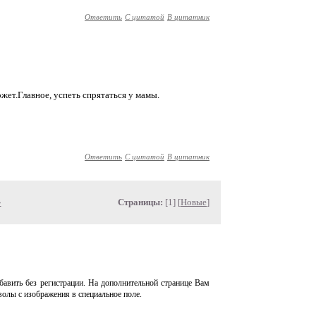
Ответить
С цитатой
В цитатник
жет.Главное, успеть спрятаться у мамы.
Ответить
С цитатой
В цитатник
»
Страницы:
[1] [
Новые
]
авить без регистрации. На дополнительной странице Вам
волы с изображения в специальное поле.