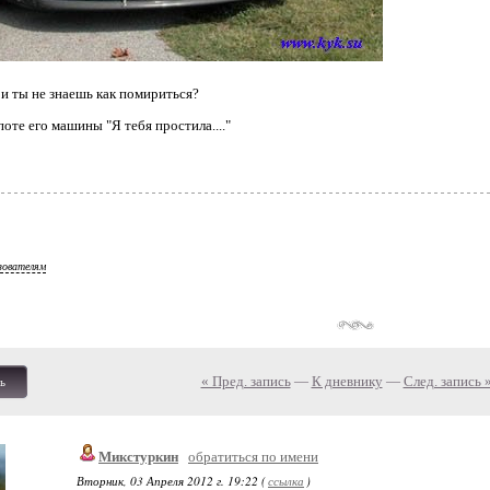
и ты не знаешь как помириться?
оте его машины "Я тебя простила...."
зователям
« Пред. запись
—
К дневнику
—
След. запись 
ь
Микстуркин
обратиться по имени
Вторник, 03 Апреля 2012 г. 19:22 (
ссылка
)