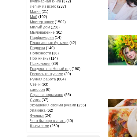
Кулинарная книга
(372)
Лепим из всего
(237)
Магия
(21)
Маё
(102)
Мастер-класс
(1502)
Милый дом
(158)
Мыловарение
(91)
Парфюмерия
(14)
Пластиковые бутылки
(42)
Подарки
(140)
Полезности
(38)
Про жизнь
(114)
Психология
(39)
Рождество и Новый год
(190)
Роспись контурами
(39)
Ручная работа
(604)
Свечи
(63)
симорон
(6)
Скрап и пергамано
(55)
Сумки
(37)
Украшения своими руками
(255)
Упаковка
(62)
Флешки
(24)
Чего бы еще выпить
(40)
Шьем сами
(259)