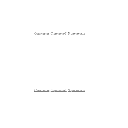
Ответить
С цитатой
В цитатник
Ответить
С цитатой
В цитатник