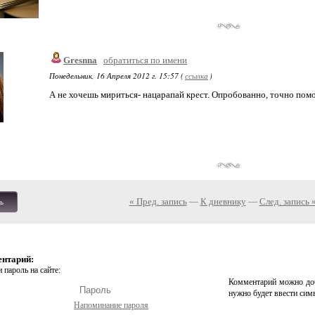
Gresnna
обратиться по имени
Понедельник, 16 Апреля 2012 г. 15:57 (
ссылка
)
А не хочешь мириться- нацарапай крест. Опробованно, точно помо
« Пред. запись
—
К дневнику
—
След. запись 
ь
ентарий:
 пароль на сайте:
Комментарий можно доб
нужно будет ввести сим
Напоминание пароля