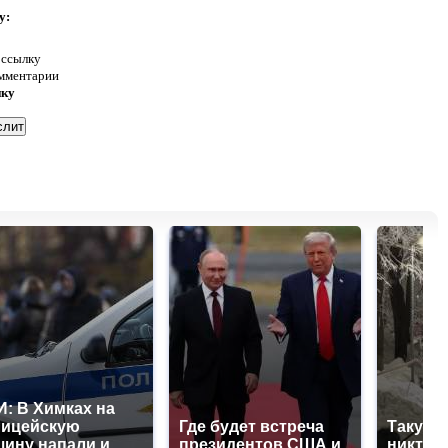
у:
 ссылку
омментарии
нку
: В Химках на
лицейскую
Где будет встреча
Такую 
ину напали и
президентов США и
никто н