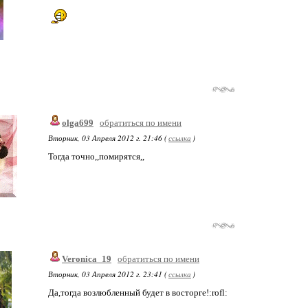
olga699
обратиться по имени
Вторник, 03 Апреля 2012 г. 21:46 (
ссылка
)
Тогда точно,,помирятся,,
Veronica_19
обратиться по имени
Вторник, 03 Апреля 2012 г. 23:41 (
ссылка
)
Да,тогда возлюбленный будет в восторге!:rofl: