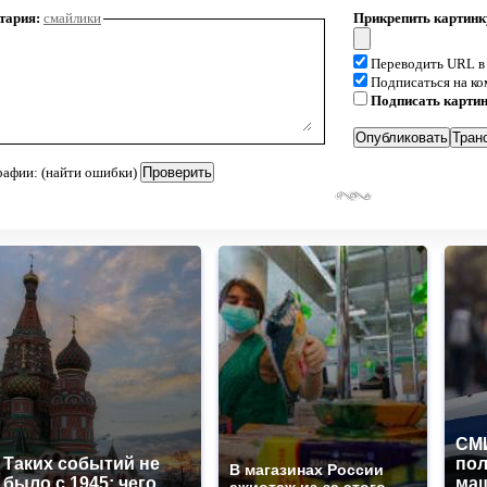
тария:
смайлики
Прикрепить картинк
Переводить URL в
Подписаться на к
Подписать карти
рафии: (найти ошибки)
СМИ
Таких событий не
по
В магазинах России
было с 1945: чего
маш