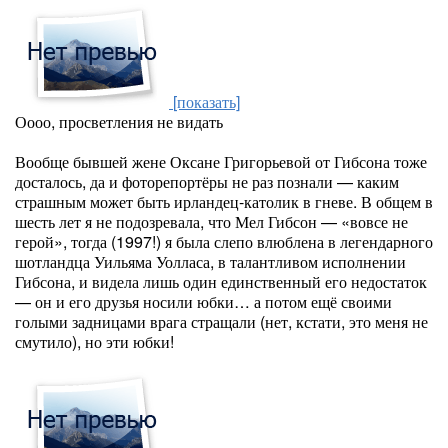
[показать]
Оооо, просветления не видать
Вообще бывшей жене Оксане Григорьевой от Гибсона тоже
досталось, да и фоторепортёры не раз познали — каким
страшным может быть ирландец-католик в гневе. В общем в
шесть лет я не подозревала, что Мел Гибсон — «вовсе не
герой», тогда (1997!) я была слепо влюблена в легендарного
шотландца Уильяма Уолласа, в талантливом исполнении
Гибсона, и видела лишь один единственный его недостаток
— он и его друзья носили юбки… а потом ещё своими
голыми задницами врага стращали (нет, кстати, это меня не
смутило), но эти юбки!