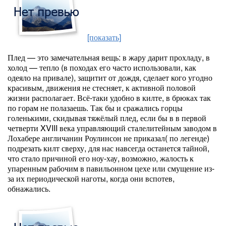
[показать]
Плед — это замечательная вещь: в жару дарит прохладу, в
холод — тепло (в походах его часто использовали, как
одеяло на привале), защитит от дождя, сделает кого угодно
красивым, движения не стесняет, к активной половой
жизни располагает. Всё-таки удобно в килте, в брюках так
по горам не полазаешь. Так бы и сражались горцы
голенькими, скидывая тяжёлый плед, если бы в в первой
четверти XVIII века управляющий сталелитейным заводом в
Лохабере англичанин Роулинсон не приказал( по легенде)
подрезать килт сверху, для нас навсегда останется тайной,
что стало причиной его ноу-хау, возможно, жалость к
упаренным рабочим в павильонном цехе или смущение из-
за их периодической наготы, когда они вспотев,
обнажались.