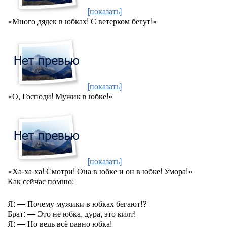
[показать]
«Много дядек в юбках! С ветерком бегут!»
[показать]
«О, Господи! Мужик в юбке!»
[показать]
«Ха-ха-ха! Смотри! Она в юбке и он в юбке! Умора!»
Как сейчас помню:
Я: — Почему мужики в юбках бегают!?
Брат: — Это не юбка, дура, это килт!
Я: — Но ведь всё равно юбка!