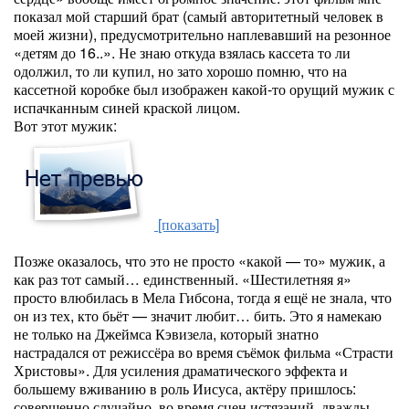
показал мой старший брат (самый авторитетный человек в
моей жизни), предусмотрительно наплевавший на резонное
«детям до 16..». Не знаю откуда взялась кассета то ли
одолжил, то ли купил, но зато хорошо помню, что на
кассетной коробке был изображен какой-то орущий мужик с
испачканным синей краской лицом.
Вот этот мужик:
[показать]
Позже оказалось, что это не просто «какой — то» мужик, а
как раз тот самый… единственный. «Шестилетняя я»
просто влюбилась в Мела Гибсона, тогда я ещё не знала, что
он из тех, кто бьёт — значит любит… бить. Это я намекаю
не только на Джеймса Кэвизела, который знатно
настрадался от режиссёра во время съёмок фильма «Страсти
Христовы». Для усиления драматического эффекта и
большему вживанию в роль Иисуса, актёру пришлось:
совершенно случайно, во время сцен истязаний, дважды