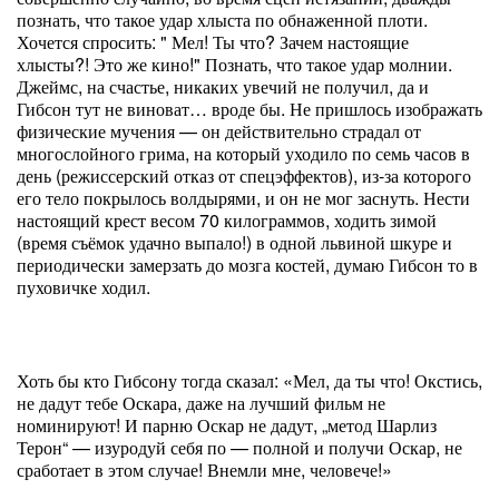
познать, что такое удар хлыста по обнаженной плоти.
Хочется спросить: " Мел! Ты что? Зачем настоящие
хлысты?! Это же кино!" Познать, что такое удар молнии.
Джеймс, на счастье, никаких увечий не получил, да и
Гибсон тут не виноват… вроде бы. Не пришлось изображать
физические мучения — он действительно страдал от
многослойного грима, на который уходило по семь часов в
день (режиссерский отказ от спецэффектов), из-за которого
его тело покрылось волдырями, и он не мог заснуть. Нести
настоящий крест весом 70 килограммов, ходить зимой
(время съёмок удачно выпало!) в одной львиной шкуре и
периодически замерзать до мозга костей, думаю Гибсон то в
пуховичке ходил.
Хоть бы кто Гибсону тогда сказал: «Мел, да ты что! Окстись,
не дадут тебе Оскара, даже на лучший фильм не
номинируют! И парню Оскар не дадут, „метод Шарлиз
Терон“ — изуродуй себя по — полной и получи Оскар, не
сработает в этом случае! Внемли мне, человече!»