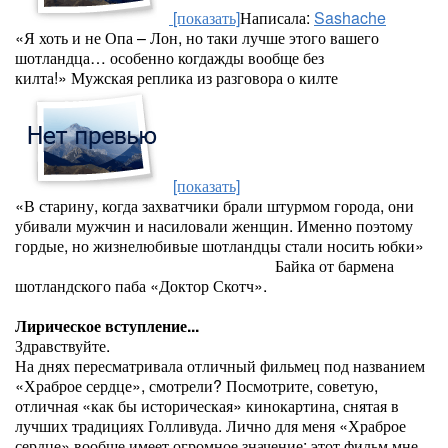
[показать]
Написала:
Sashache
«Я хоть и не Опа – Лон, но таки лучше этого вашего
шотландца… особенно когдажды вообще без
килта!» Мужская реплика из разговора о килте
[показать]
«В старину, когда захватчики брали штурмом города, они
убивали мужчин и насиловали женщин. Именно поэтому
гордые, но жизнелюбивые шотландцы стали носить юбки»
Байка от бармена
шотландского паба «Доктор Скотч».
Лирическое вступление...
Здравствуйте.
На днях пересматривала отличный фильмец под названием
«Храброе сердце», смотрели? Посмотрите, советую,
отличная «как бы историческая» кинокартина, снятая в
лучших традициях Голливуда. Лично для меня «Храброе
сердце» вообще имеет огромное значение: этот фильм мне