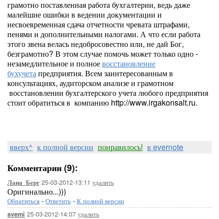
грамотно поставленная работа бухгалтерии, ведь даже
малейшие ошибки в ведении документации и
несвоевременная сдача отчетности чревата штрафами,
пенями и дополнительными налогами. А что если работа
этого звена велась недобросовестно или, не дай Бог,
безграмотно? В этом случае помочь может только одно -
незамедлительное и полное
восстановление
бухучета
предприятия. Всем заинтересованным в
консультациях, аудиторском анализе и грамотном
восстановлении бухгалтерского учета любого предприятия
стоит обратиться в компанию http://www.irgakonsalt.ru.
вверх^
к полной версии
понравилось!
в evernote
Комментарии (9):
25-03-2012-13:11
удалить
Лана_Берг
Оригинально...)))
Обратиться
-
Ответить
-
К полной версии
25-03-2012-14:07
удалить
svemi