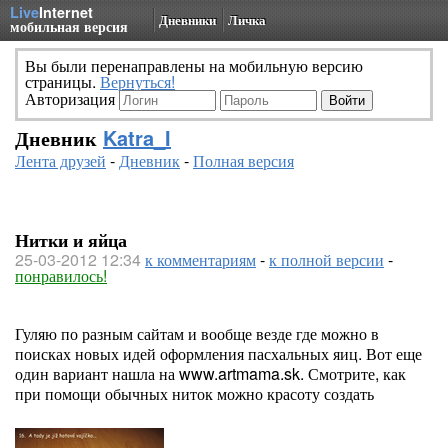
Live
Internet
Дневники
Личка
мобильная версия
Вы были перенаправлены на мобильную версию
страницы.
Вернуться!
Авторизация
Дневник
Katra_I
Лента друзей
-
Дневник
-
Полная версия
Нитки и яйца
25-03-2012 12:34
к комментариям
-
к полной версии
-
понравилось!
Гуляю по разным сайтам и вообще везде где можно в
поисках новых идей оформления пасхальных яиц. Вот еще
один вариант нашла на www.artmama.sk. Смотрите, как
при помощи обычных ниток можно красоту создать