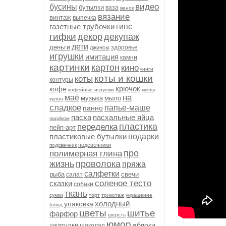
видео
бусины
бутылки
ваза
венок
вязание
винтаж
выпечка
газетные трубочки
гипс
гифки
декор
декупаж
дети
деньги
здоровье
джинсы
игрушки
имитация
камни
картинки
картон
кино
книги
коты и кошки
коты
контуры
крючок
кофе
кофейные игрушки
куклы
на
маё
музыка
мыло
кулон
сладкое
папье-маше
панно
пасха
пасхальные яйца
парфюм
пластика
переделка
пейп-арт
пластиковые бутылки
подарки
подсвечники
подсвечник
про
полимерная глина
жизнь
проволока
пряжа
салфетки
рыба
свечи
салат
соленое тесто
сказки
собаки
ткань
сумки
торт
трикотаж
украшение
холодный
упаковка
блюд
цветы
шитье
фарфор
шерсть
юмор
яблоки
шкатулки
шоколад