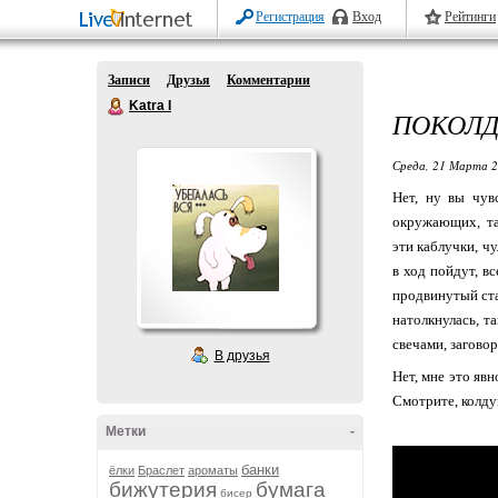
Регистрация
Вход
Рейтинги
Записи
Друзья
Комментарии
Katra I
ПОКОЛ
Среда, 21 Марта 2
Нет, ну вы чув
окружающих, так
эти каблучки, ч
в ход пойдут, в
продвинутый ста
натолкнулась, т
свечами, загово
В друзья
Нет, мне это явн
Смотрите, колду
Метки
-
банки
ёлки
Браслет
ароматы
бижутерия
бумага
бисер