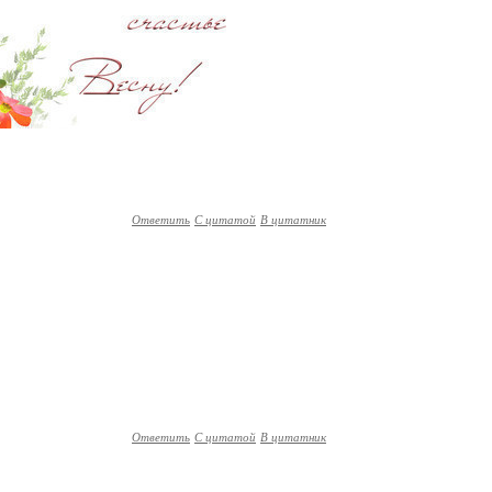
Ответить
С цитатой
В цитатник
Ответить
С цитатой
В цитатник