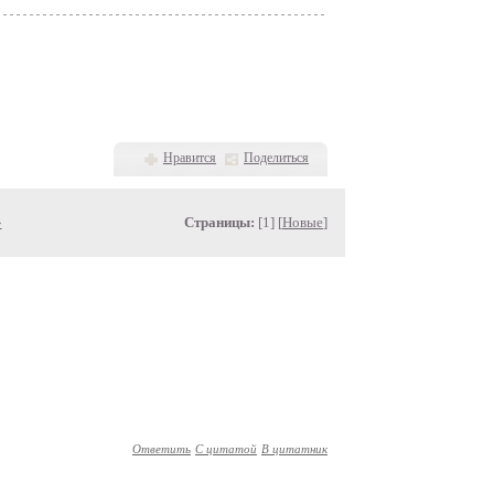
Нравится
Поделиться
»
Страницы:
[1] [
Новые
]
Ответить
С цитатой
В цитатник