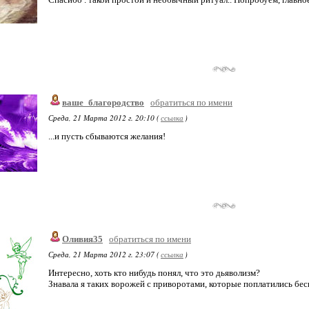
ваше_благородство
обратиться по имени
Среда, 21 Марта 2012 г. 20:10 (
ссылка
)
...и пусть сбываются желания!
Оливия35
обратиться по имени
Среда, 21 Марта 2012 г. 23:07 (
ссылка
)
Интересно, хоть кто нибудь понял, что это дьяволизм?
Знавала я таких ворожей с приворотами, которые поплатились бес