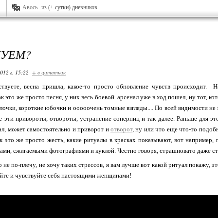
Авось
из (+ сутки) дневников
ДУЕМ?
012 г. 15:22
+ в цитатник
ствуете, весна пришла, какое-то просто обновление чувств происходит. 
 это же просто песня, у них весь боевой арсенал уже в ход пошел, ну тот, кот
улочки, короткие юбочки и ооооочень томные взгляды.... По всей видимости не 
се эти привороты, отвороты, устранение соперниц и так далее. Раньше для э
л, может самостоятельно и приворот и
отворот
, ну или что еще что-то подоб
ак это же просто жесть, какие ритуалы в красках показывают, вот например, 
рами, сжигаемыми фотографиями и куклой. Честно говоря, страшновато даже ст
о не по-плечу, не хочу таких стрессов, я вам лучше вот какой ритуал покажу, 
йте и чувствуйте себя настоящими женщинами!