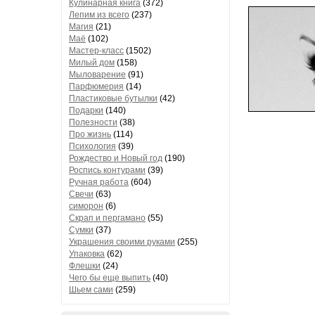
Кулинарная книга
(372)
Лепим из всего
(237)
Магия
(21)
Маё
(102)
Мастер-класс
(1502)
Милый дом
(158)
Мыловарение
(91)
Парфюмерия
(14)
Пластиковые бутылки
(42)
Подарки
(140)
Полезности
(38)
Про жизнь
(114)
Психология
(39)
Рождество и Новый год
(190)
Роспись контурами
(39)
Ручная работа
(604)
Свечи
(63)
симорон
(6)
Скрап и пергамано
(55)
Сумки
(37)
Украшения своими руками
(255)
Упаковка
(62)
Флешки
(24)
Чего бы еще выпить
(40)
Шьем сами
(259)