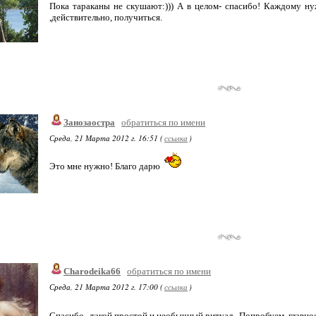
Пока тараканы не скушают:))) А в целом- спасибо! Каждому нуж
,действительно, получиться.
Занозаостра
обратиться по имени
Среда, 21 Марта 2012 г. 16:51 (
ссылка
)
Это мне нужно! Благо дарю
Charodeika66
обратиться по имени
Среда, 21 Марта 2012 г. 17:00 (
ссылка
)
Спасибо . такой простой и необычный ритуал.. Попробуем, главно