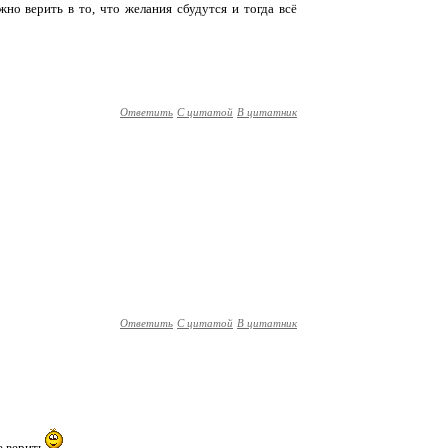
но верить в то, что желания сбудутся и тогда всё
Ответить
С цитатой
В цитатник
Ответить
С цитатой
В цитатник
е верить