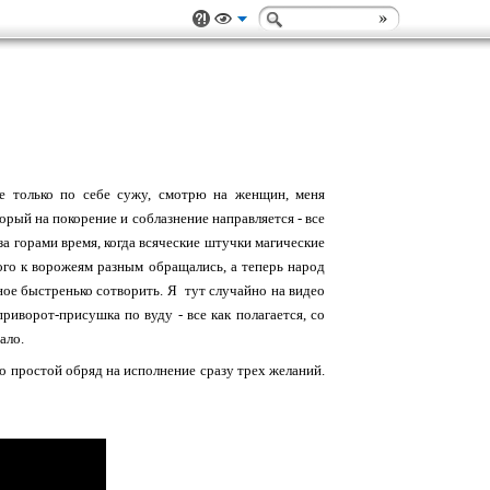
Не только по себе сужу, смотрю на женщин, меня
орый на покорение и соблазнение направляется - все
за горами время, когда всяческие штучки магические
того к ворожеям разным обращались, а теперь народ
ное быстренько сотворить. Я тут случайно на видео
приворот-присушка по вуду - все как полагается, со
ало.
это простой обряд на исполнение сразу трех желаний.