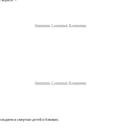
Ответить
С цитатой
В цитатник
Ответить
С цитатой
В цитатник
плодием и смертью детей и близких.