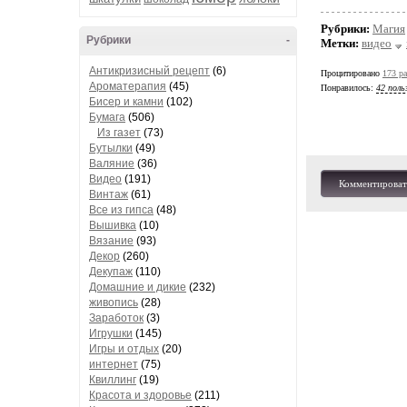
Рубрики:
Магия
Рубрики
-
Метки:
видео
Антикризисный рецепт
(6)
Процитировано
173 ра
Ароматерапия
(45)
Понравилось:
42 поль
Бисер и камни
(102)
Бумага
(506)
Из газет
(73)
Бутылки
(49)
Валяние
(36)
Видео
(191)
Комментироват
Винтаж
(61)
Все из гипса
(48)
Вышивка
(10)
Вязание
(93)
Декор
(260)
Декупаж
(110)
Домашние и дикие
(232)
живопись
(28)
Заработок
(3)
Игрушки
(145)
Игры и отдых
(20)
интернет
(75)
Квиллинг
(19)
Красота и здоровье
(211)