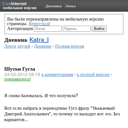
Live
Internet
Дневники
Личка
мобильная версия
Вы были перенаправлены на мобильную версию
страницы.
Вернуться!
Авторизация
Дневник
Katra_I
Лента друзей
-
Дневник
-
Полная версия
Шутки Гугла
24-02-2012 08:18
к комментариям
-
к полной версии
-
понравилось!
Я снова баловалась. И что получила?
Вот если набрать в переводчике Гугл фразу "Уважаемый
Дмитрий Анатольевич", то почему то выходит вот это. Без
вариантов...