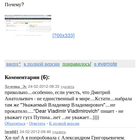
Почему?
[700x333]
вверх^
к полной версии
понравилось!
в evernote
Комментарии (6):
24-02-2012-08:33
удалить
Хеленка_Эс
прикольно....особенно, если учесть, что Дмитрий
Анатольевич - не единственный в мире....Кстати....набрала
там же "Уважаемый Владимир Владимирович"....не
прокатило....."Dear Vladimir Vladimirovich" пишет - не
уважает гугл Путина...нет ...не уважает...))))
Обратиться
-
Ответить
-
К полной версии
24-02-2012-09:46
удалить
lara681
Хи-хи! А я попробовала с Александром Григорьевичем.