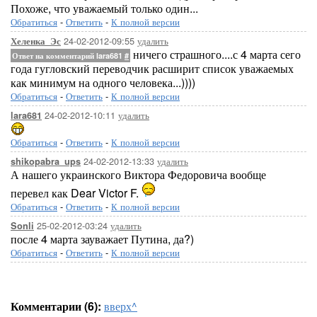
Похоже, что уважаемый только один...
Обратиться
-
Ответить
-
К полной версии
24-02-2012-09:55
удалить
Хеленка_Эс
ничего страшного....с 4 марта сего
Ответ на комментарий lara681
#
года гугловский переводчик расширит список уважаемых
как минимум на одного человека...))))
Обратиться
-
Ответить
-
К полной версии
24-02-2012-10:11
удалить
lara681
Обратиться
-
Ответить
-
К полной версии
24-02-2012-13:33
удалить
shikopabra_ups
А нашего украинского Виктора Федоровича вообще
перевел как Dear Victor F.
Обратиться
-
Ответить
-
К полной версии
25-02-2012-03:24
удалить
Sonli
после 4 марта зауважает Путина, да?)
Обратиться
-
Ответить
-
К полной версии
Комментарии (6):
вверх^