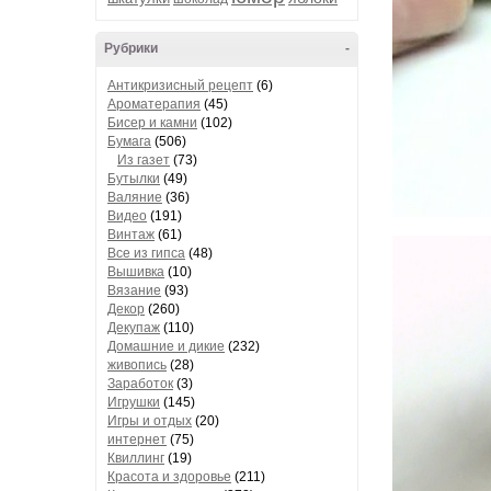
Рубрики
-
Антикризисный рецепт
(6)
Ароматерапия
(45)
Бисер и камни
(102)
Бумага
(506)
Из газет
(73)
Бутылки
(49)
Валяние
(36)
Видео
(191)
Винтаж
(61)
Все из гипса
(48)
Вышивка
(10)
Вязание
(93)
Декор
(260)
Декупаж
(110)
Домашние и дикие
(232)
живопись
(28)
Заработок
(3)
Игрушки
(145)
Игры и отдых
(20)
интернет
(75)
Квиллинг
(19)
Красота и здоровье
(211)