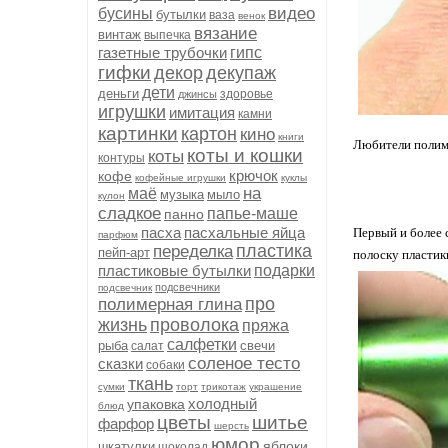
видео
бусины
бутылки
ваза
венок
вязание
винтаж
выпечка
газетные трубочки
гипс
гифки
декор
декупаж
дети
деньги
здоровье
джинсы
игрушки
имитация
камни
картинки
картон
кино
книги
Любители полиме
коты и кошки
коты
контуры
крючок
кофе
кофейные игрушки
куклы
на
маё
музыка
мыло
кулон
сладкое
папье-маше
панно
пасха
пасхальные яйца
Первый и более 
парфюм
пластика
переделка
пейп-арт
полоску пластик
пластиковые бутылки
подарки
подсвечники
подсвечник
про
полимерная глина
жизнь
проволока
пряжа
салфетки
рыба
свечи
салат
соленое тесто
сказки
собаки
ткань
сумки
торт
трикотаж
украшение
холодный
упаковка
блюд
цветы
шитье
фарфор
шерсть
юмор
яблоки
шкатулки
шоколад