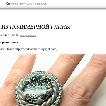
Авось
из (+ сутки) дневников
 ИЗ ПОЛИМЕРНОЙ ГЛИНЫ
ля 2012 г. 19:39
+ в цитатник
мерной глины
ден (сайт http://beadcomber.blogspot.com)