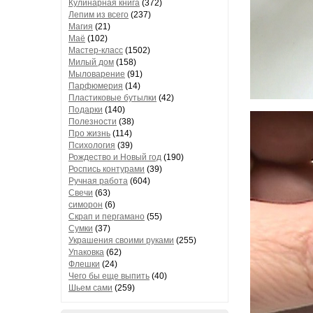
Кулинарная книга
(372)
Лепим из всего
(237)
Магия
(21)
Маё
(102)
Мастер-класс
(1502)
Милый дом
(158)
Мыловарение
(91)
Парфюмерия
(14)
Пластиковые бутылки
(42)
Подарки
(140)
Полезности
(38)
Про жизнь
(114)
Психология
(39)
Рождество и Новый год
(190)
Роспись контурами
(39)
Ручная работа
(604)
Свечи
(63)
симорон
(6)
Скрап и пергамано
(55)
Сумки
(37)
Украшения своими руками
(255)
Упаковка
(62)
Флешки
(24)
Чего бы еще выпить
(40)
Шьем сами
(259)