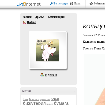
Регистрация
Вход
Рейтинги
Записи
Друзья
Комментарии
Katra I
КОЛЬЦО
Вторник, 21 Февра
Кольцо из поли
Урок от Тины Хол
В друзья
Метки
-
банки
ёлки
Браслет
ароматы
бижутерия
бумага
бисер