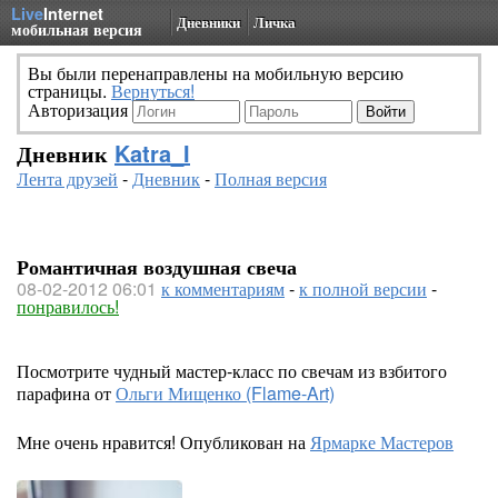
Live
Internet
Дневники
Личка
мобильная версия
Вы были перенаправлены на мобильную версию
страницы.
Вернуться!
Авторизация
Дневник
Katra_I
Лента друзей
-
Дневник
-
Полная версия
Романтичная воздушная свеча
08-02-2012 06:01
к комментариям
-
к полной версии
-
понравилось!
Посмотрите чудный мастер-класс по свечам из взбитого
парафина от
Ольги Мищенко (Flame-Art)
Мне очень нравится! Опубликован на
Ярмарке Мастеров