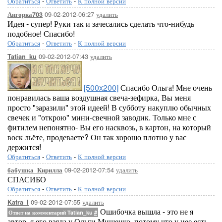
Обратиться
-
Ответить
-
К полной версии
09-02-2012-06:27
удалить
Ангорка703
Идея - супер! Руки так и зачесались сделать что-нибудь
подобное! Спасибо!
Обратиться
-
Ответить
-
К полной версии
09-02-2012-07:43
удалить
Tatian_ku
[500x200]
Спасибо Ольга! Мне очень
понравилась ваша воздушная свеча-зефирка, Вы меня
просто "заразили" этой идеей! В субботу накуплю обычных
свечек и "открою" мини-свечной заводик. Только мне с
фитилем непонятно- Вы его насквозь, в картон, на который
воск льёте, продеваете? Он так хорошо плотно у вас
держится!
Обратиться
-
Ответить
-
К полной версии
09-02-2012-07:54
удалить
бабушка_Кирилла
СПАСИБО
Обратиться
-
Ответить
-
К полной версии
09-02-2012-07:55
удалить
Katra_I
Ошибочка вышла - это не я
Ответ на комментарий Tatian_ku
#
автор, я его взяла у Ольги Мищенко, потому что у нее есть