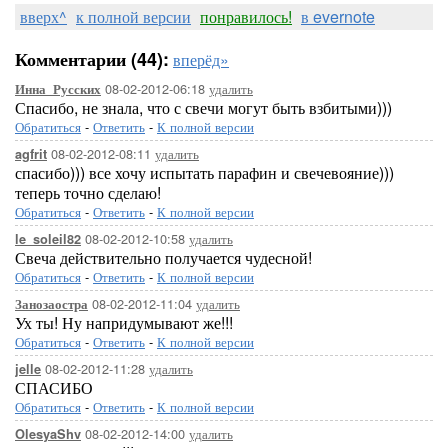
вверх^
к полной версии
понравилось!
в evernote
Комментарии (44):
вперёд»
08-02-2012-06:18
удалить
Инна_Русских
Спасибо, не знала, что с свечи могут быть взбитыми)))
Обратиться
-
Ответить
-
К полной версии
08-02-2012-08:11
удалить
agfrit
спасибо))) все хочу испытать парафин и свечевояние)))
теперь точно сделаю!
Обратиться
-
Ответить
-
К полной версии
08-02-2012-10:58
удалить
le_soleil82
Свеча действительно получается чудесной!
Обратиться
-
Ответить
-
К полной версии
08-02-2012-11:04
удалить
Занозаостра
Ух ты! Ну напридумывают же!!!
Обратиться
-
Ответить
-
К полной версии
08-02-2012-11:28
удалить
jelle
СПАСИБО
Обратиться
-
Ответить
-
К полной версии
08-02-2012-14:00
удалить
OlesyaShv