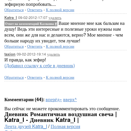
зефирную попробовать....
Обратиться
-
Ответить
-
К полной версии
09-02-2012-17:07
удалить
Katra_I
Ваше мнение мне как бальзам на
Ответ на комментарий Касианна
#
душу! Ведь эти интересные и полезные уроки нужны нам
всем, они же для нас и делаются, верно? Мое мнение - чем
больше народу их увидит, тем лучше!
Обратиться
-
Ответить
-
К полной версии
09-02-2012-19:14
удалить
taxion
И правда, как зефир!
(Добавил ссылку к себе в дневник)
Обратиться
-
Ответить
-
К полной версии
Комментарии (44):
вперёд»
вверх^
Вы сейчас не можете прокомментировать это сообщение.
Дневник Романтичная воздушная свеча |
Katra_I - Дневник Katra_I |
Лента друзей Katra_I
/
Полная версия