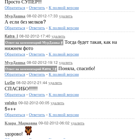
Просто СУПЕР!!!
Обратиться
-
Ответить
-
К полной версии
08-02-2012-17:33
удалить
МурДашка
А если без мелков?
Обратиться
-
Ответить
-
К полной версии
08-02-2012-17:40
удалить
Katra_I
Тогда будет такая, как на
Ответ на комментарий МурДашка
#
нижнем фото
Обратиться
-
Ответить
-
К полной версии
08-02-2012-19:12
удалить
МурДашка
Поняла, спасибо!
Ответ на комментарий Katra_I
#
Обратиться
-
Ответить
-
К полной версии
08-02-2012-21:44
удалить
LuGe
СПАСИБО!!!!!!!
Обратиться
-
Ответить
-
К полной версии
09-02-2012-00:05
удалить
valsko
5+++
Обратиться
-
Ответить
-
К полной версии
09-02-2012-06:02
удалить
Клара_Марковна
здорово!