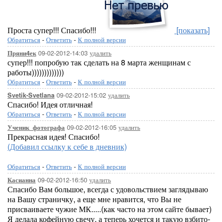
Проста супер!!! Спасибо!!!
[показать]
Обратиться
-
Ответить
-
К полной версии
09-02-2012-14:03
удалить
Пряни4ек
супер!!! попробую так сделать на 8 марта женщинам с
работы)))))))))))))
Обратиться
-
Ответить
-
К полной версии
09-02-2012-15:02
удалить
Svetik-Svetlana
Спасибо! Идея отличная!
Обратиться
-
Ответить
-
К полной версии
09-02-2012-16:05
удалить
Ученик_фотографа
Прекрасная идея! Спасибо!
(Добавил ссылку к себе в дневник)
Обратиться
-
Ответить
-
К полной версии
09-02-2012-16:50
удалить
Касианна
Спасибо Вам большое, всегда с удовольствием заглядываю
на Вашу страничку, а еще мне нравится, что Вы не
присваиваете чужие МК.....(как часто на этом сайте бывает)
Я делала кофейную свечу, а теперь хочется и такую взбито-