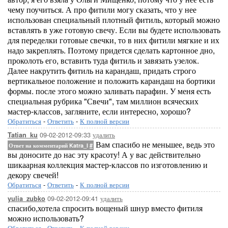
чему поучиться. А про фитили могу сказать, что у нее
использован специальный плотный фитиль, который можно
вставлять в уже готовую свечу. Если вы будете использовать
для переделки готовые свечки, то в них фитили мягкие и их
надо закреплять. Поэтому придется сделать картонное дно,
проколоть его, вставить туда фитиль и завязать узелок.
Далее накрутить фитиль на карандаш, придать строго
вертикальное положение и положить карандаш на бортики
формы. после этого можно заливать парафин. У меня есть
специальная рубрика "Свечи", там миллион всяческих
мастер-классов, загляните, если интересно, хорошо?
Обратиться
-
Ответить
-
К полной версии
09-02-2012-09:33
удалить
Tatian_ku
Вам спасибо не меньшее, ведь это
Ответ на комментарий Katra_I
#
вы доносите до нас эту красоту! А у вас действительно
шикаарная коллекция мастер-классов по изготовлению и
декору свечей!
Обратиться
-
Ответить
-
К полной версии
09-02-2012-09:41
удалить
yulia_zubko
спасибо,хотела спросить вощеный шнур вместо фитиля
можно использовать?
Обратиться
-
Ответить
-
К полной версии