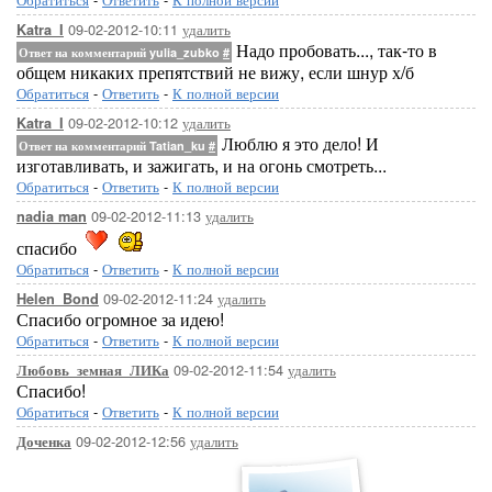
09-02-2012-10:11
удалить
Katra_I
Надо пробовать..., так-то в
Ответ на комментарий yulia_zubko
#
общем никаких препятствий не вижу, если шнур х/б
Обратиться
-
Ответить
-
К полной версии
09-02-2012-10:12
удалить
Katra_I
Люблю я это дело! И
Ответ на комментарий Tatian_ku
#
изготавливать, и зажигать, и на огонь смотреть...
Обратиться
-
Ответить
-
К полной версии
09-02-2012-11:13
удалить
nadia man
спасибо
Обратиться
-
Ответить
-
К полной версии
09-02-2012-11:24
удалить
Helen_Bond
Спасибо огромное за идею!
Обратиться
-
Ответить
-
К полной версии
09-02-2012-11:54
удалить
Любовь_земная_ЛИКа
Спасибо!
Обратиться
-
Ответить
-
К полной версии
09-02-2012-12:56
удалить
Доченка