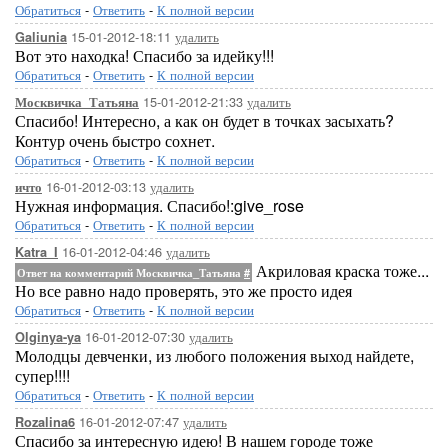
Обратиться
-
Ответить
-
К полной версии
15-01-2012-18:11
удалить
Galiunia
Вот это находка! Спасибо за идейку!!!
Обратиться
-
Ответить
-
К полной версии
15-01-2012-21:33
удалить
Москвичка_Татьяна
Спасибо! Интересно, а как он будет в точках засыхать?
Контур очень быстро сохнет.
Обратиться
-
Ответить
-
К полной версии
16-01-2012-03:13
удалить
ичто
Нужная информация. Спасибо!:give_rose
Обратиться
-
Ответить
-
К полной версии
16-01-2012-04:46
удалить
Katra_I
Акриловая краска тоже...
Ответ на комментарий Москвичка_Татьяна
#
Но все равно надо проверять, это же просто идея
Обратиться
-
Ответить
-
К полной версии
16-01-2012-07:30
удалить
Olginya-ya
Молодцы девченки, из любого положения выход найдете,
супер!!!!
Обратиться
-
Ответить
-
К полной версии
16-01-2012-07:47
удалить
Rozalina6
Спасибо за интересную идею! В нашем городе тоже