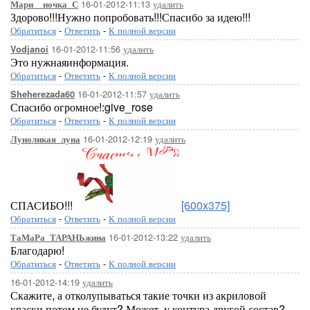
16-01-2012-11:13
удалить
Мари__ночка_С
Здорово!!!Нужно попробовать!!!Спасибо за идею!!!
Обратиться
-
Ответить
-
К полной версии
16-01-2012-11:56
удалить
Vodjanoi
Это нужнаяинформация.
Обратиться
-
Ответить
-
К полной версии
16-01-2012-11:57
удалить
Sheherezada60
Спасибо огромное!:give_rose
Обратиться
-
Ответить
-
К полной версии
16-01-2012-12:19
удалить
Луноликая_луна
СПАСИБО!!!
[600x375]
Обратиться
-
Ответить
-
К полной версии
16-01-2012-13:22
удалить
ТаМаРа_ТАРАНЬжина
Благодарю!
Обратиться
-
Ответить
-
К полной версии
16-01-2012-14:19
удалить
Скажите, а отколупываться такие точки из акриловой
краски потом не будут? Может, у контура другой состав?