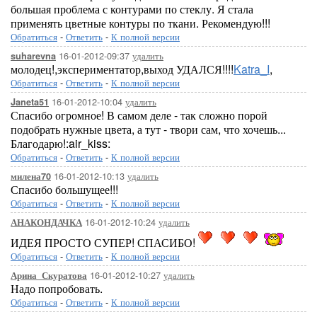
большая проблема с контурами по стеклу. Я стала
применять цветные контуры по ткани. Рекомендую!!!
Обратиться
-
Ответить
-
К полной версии
16-01-2012-09:37
удалить
suharevna
молодец!,экспериментатор,выход УДАЛСЯ!!!!
Katra_I
,
Обратиться
-
Ответить
-
К полной версии
16-01-2012-10:04
удалить
Janeta51
Спасибо огромное! В самом деле - так сложно порой
подобрать нужные цвета, а тут - твори сам, что хочешь...
Благодарю!:air_kiss:
Обратиться
-
Ответить
-
К полной версии
16-01-2012-10:13
удалить
милена70
Спасибо большущее!!!
Обратиться
-
Ответить
-
К полной версии
16-01-2012-10:24
удалить
АНАКОНДАЧКА
ИДЕЯ ПРОСТО СУПЕР! СПАСИБО!
Обратиться
-
Ответить
-
К полной версии
16-01-2012-10:27
удалить
Арина_Скуратова
Надо попробовать.
Обратиться
-
Ответить
-
К полной версии