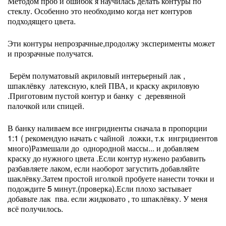
Методом проб и ошибок я научилась делать контуры по
стеклу. Особенно это необходимо когда нет контуров
подходящего цвета.
Эти контуры непрозрачные,продолжу эксперименты может
и прозрачные получатся.
Берём полуматовый акриловый интерьерный лак ,
шпаклёвку латексную, клей ПВА, и краску акриловую
.Приготовим пустой контур и банку с деревянной
палочкой или спицей.
В банку наливаем все ингридиенты сначала в пропорции
1:1 ( рекомендую начать с чайной ложки, т.к ингридиентов
много)Размешали до однородной массы... и добавляем
краску до нужного цвета .Если контур нужено разбавить
разбавляете лаком, если наоборот загустить добавляйте
шаклёвку.Затем простой иголкой пробуете нанести точки и
подождите 5 минут.(проверка).Если плохо застывает
добавьте лак пва. если жидковато , то шпаклёвку. У меня
всё получилось.