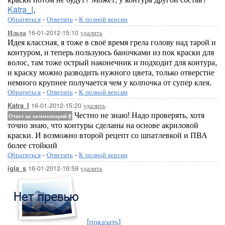
Katra_I
,
Обратиться
-
Ответить
-
К полной версии
16-01-2012-15:10
удалить
Ильта
Идея классная, я тоже в своё время грела голову над тарой и
контуром, и теперь пользуюсь баночками из пок краски для
волос, там тоже острый наконечник и подходит для контура,
и краску можно разводить нужного цвета, только отверстие
немного крупнее получается чем у колпочка от супер клея.
Обратиться
-
Ответить
-
К полной версии
16-01-2012-15:20
удалить
Katra_I
Честно не знаю! Надо проверять, хотя
Ответ на комментарий
#
точно знаю, что контуры сделаны на основе акриловой
краски. И возможно второй рецепт со шпатлевкой и ПВА
более стойкий
Обратиться
-
Ответить
-
К полной версии
16-01-2012-16:59
удалить
igla_s
[показать]