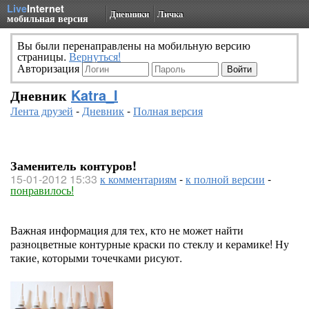
Live
Internet
Дневники
Личка
мобильная версия
Вы были перенаправлены на мобильную версию
страницы.
Вернуться!
Авторизация
Дневник
Katra_I
Лента друзей
-
Дневник
-
Полная версия
Заменитель контуров!
15-01-2012 15:33
к комментариям
-
к полной версии
-
понравилось!
Важная информация для тех, кто не может найти
разноцветные контурные краски по стеклу и керамике! Ну
такие, которыми точечками рисуют.