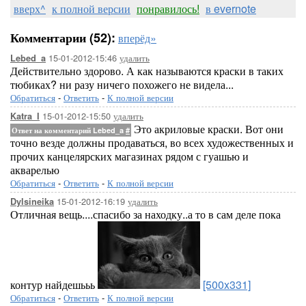
вверх^
к полной версии
понравилось!
в evernote
Комментарии (52):
вперёд»
15-01-2012-15:46
удалить
Lebed_a
Действительно здорово. А как называются краски в таких
тюбиках? ни разу ничего похожего не видела...
Обратиться
-
Ответить
-
К полной версии
15-01-2012-15:50
удалить
Katra_I
Это акриловые краски. Вот они
Ответ на комментарий Lebed_a
#
точно везде должны продаваться, во всех художественных и
прочих канцелярских магазинах рядом с гуашью и
акварелью
Обратиться
-
Ответить
-
К полной версии
15-01-2012-16:19
удалить
Dylsineika
Отличная вещь....спасибо за находку..а то в сам деле пока
контур найдешььь
[500x331]
Обратиться
-
Ответить
-
К полной версии