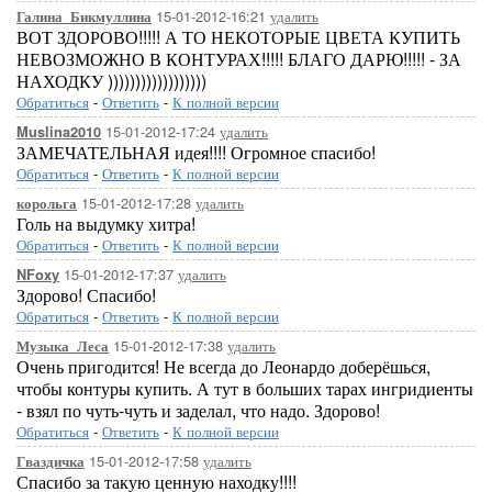
15-01-2012-16:21
удалить
Галина_Бикмуллина
ВОТ ЗДОРОВО!!!!! А ТО НЕКОТОРЫЕ ЦВЕТА КУПИТЬ
НЕВОЗМОЖНО В КОНТУРАХ!!!!! БЛАГО ДАРЮ!!!!! - ЗА
НАХОДКУ ))))))))))))))))))
Обратиться
-
Ответить
-
К полной версии
15-01-2012-17:24
удалить
Muslina2010
ЗАМЕЧАТЕЛЬНАЯ идея!!!! Огромное спасибо!
Обратиться
-
Ответить
-
К полной версии
15-01-2012-17:28
удалить
корольга
Голь на выдумку хитра!
Обратиться
-
Ответить
-
К полной версии
15-01-2012-17:37
удалить
NFoxy
Здорово! Спасибо!
Обратиться
-
Ответить
-
К полной версии
15-01-2012-17:38
удалить
Музыка_Леса
Очень пригодится! Не всегда до Леонардо доберёшься,
чтобы контуры купить. А тут в больших тарах ингридиенты
- взял по чуть-чуть и заделал, что надо. Здорово!
Обратиться
-
Ответить
-
К полной версии
15-01-2012-17:58
удалить
Гваздичка
Спасибо за такую ценную находку!!!!