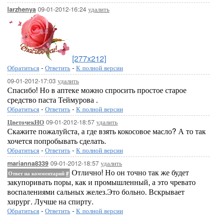
09-01-2012-16:24
удалить
larzhenya
[277x212]
Обратиться
-
Ответить
-
К полной версии
09-01-2012-17:03
удалить
Спасибо! Но в аптеке можно спросить простое старое
средство паста Теймурова .
Обратиться
-
Ответить
-
К полной версии
09-01-2012-18:57
удалить
ЦветочекНО
Скажите пожалуйста, а где взять кокосовое масло? А то так
хочется попробывать сделать.
Обратиться
-
Ответить
-
К полной версии
09-01-2012-18:57
удалить
marianna8339
Отлично! Но он точно так же будет
Ответ на комментарий
#
закупоривать поры, как и промышленный, а это чревато
воспалениями сальных желез.Это больно. Вскрывает
хирург. Лучше на спирту.
Обратиться
-
Ответить
-
К полной версии