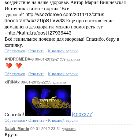
воздействие на наше здоровье. Автор Мария Вишневская
Источник статьи - портал "Все
здорово!" http://vsezdorovo.com/2011/12/citrus-
deodorant/#ixzz1ipSTVw33 Еще про изготовление
домашнего дезодоранта можно посмотреть тут
- http://katrai.ru/post127936443
Всё гениальное полезно для здоровья! Спасибо, беру в
копилку.
Обратиться
-
Ответить
-
К полной версии
09-01-2012-21:59
удалить
ANDROMEDA-8
Обратиться
-
Ответить
-
К полной версии
09-01-2012-22:53
удалить
xIRINAx
Спасибо!
[400x277]
Обратиться
-
Ответить
-
К полной версии
09-01-2012-23:31
удалить
Natali_Monte
Круто!