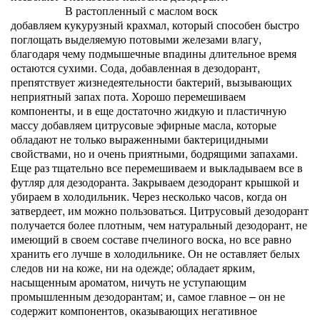
В растопленный с маслом воск
добавляем кукурузный крахмал, который способен быстро
поглощать выделяемую потовыми железами влагу,
благодаря чему подмышечные впадины длительное время
остаются сухими. Сода, добавленная в дезодорант,
препятствует жизнедеятельности бактерий, вызывающих
неприятный запах пота. Хорошо перемешиваем
компоненты, и в еще достаточно жидкую и пластичную
массу добавляем цитрусовые эфирные масла, которые
обладают не только выраженными бактерицидными
свойствами, но и очень приятными, бодрящими запахами.
Еще раз тщательно все перемешиваем и выкладываем все в
футляр для дезодоранта. Закрываем дезодорант крышкой и
убираем в холодильник. Через несколько часов, когда он
затвердеет, им можно пользоваться. Цитрусовый дезодорант
получается более плотным, чем натуральный дезодорант, не
имеющий в своем составе пчелиного воска, но все равно
хранить его лучше в холодильнике. Он не оставляет белых
следов ни на коже, ни на одежде; обладает ярким,
насыщенным ароматом, ничуть не уступающим
промышленным дезодорантам; и, самое главное – он не
содержит компонентов, оказывающих негативное