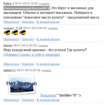
09-01-2012-19:30
удалить
Katra_I
Это берут в магазинах для
Ответ на комментарий ЦветочекНО
#
мыловаров. Обычно в интернет-магазинах. Наберите в
поисковике "кокосовое масло купить" - предложений масса
Обратиться
-
Ответить
-
К полной версии
09-01-2012-20:04
удалить
танкист_Т-72
Обратиться
-
Ответить
-
К полной версии
09-01-2012-20:32
удалить
taxion
Ищу кукурузный крахмал - без успеха! Где купить?
(Добавил ссылку к себе в дневник)
Обратиться
-
Ответить
-
К полной версии
09-01-2012-20:39
удалить
zajka111
[показать]
" border="0" />
Обратиться
-
Ответить
-
К полной версии