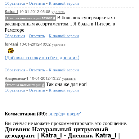
Обратиться
-
Ответить
-
К полной версии
10-01-2012-05:08
удалить
Katra_I
В больших супермаркетах с
Ответ на комментарий taxion
#
расширенным ассортиментом... Я брала в Питере, в
Рамсторе
Обратиться
-
Ответить
-
К полной версии
10-01-2012-10:02
удалить
for-tani
(Добавил ссылку к себе в дневник)
Обратиться
-
Ответить
-
К полной версии
10-01-2012-13:27
удалить
Андромеда-1
Так она же для ног!
Ответ на комментарий
#
Обратиться
-
Ответить
-
К полной версии
Комментарии (39):
вперёд»
вверх^
Вы сейчас не можете прокомментировать это сообщение.
Дневник Натуральный цитрусовый
дезодорант | Katra_I - Дневник Katra_I |