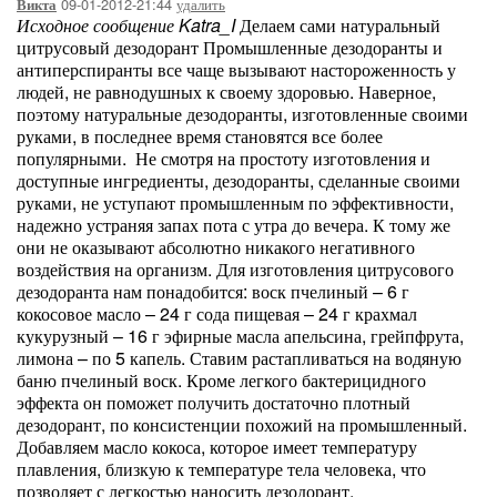
09-01-2012-21:44
удалить
Викта
Исходное сообщение Katra_I
Делаем сами натуральный
цитрусовый дезодорант Промышленные дезодоранты и
антиперспиранты все чаще вызывают настороженность у
людей, не равнодушных к своему здоровью. Наверное,
поэтому натуральные дезодоранты, изготовленные своими
руками, в последнее время становятся все более
популярными. Не смотря на простоту изготовления и
доступные ингредиенты, дезодоранты, сделанные своими
руками, не уступают промышленным по эффективности,
надежно устраняя запах пота с утра до вечера. К тому же
они не оказывают абсолютно никакого негативного
воздействия на организм. Для изготовления цитрусового
дезодоранта нам понадобится: воск пчелиный – 6 г
кокосовое масло – 24 г сода пищевая – 24 г крахмал
кукурузный – 16 г эфирные масла апельсина, грейпфрута,
лимона – по 5 капель. Ставим растапливаться на водяную
баню пчелиный воск. Кроме легкого бактерицидного
эффекта он поможет получить достаточно плотный
дезодорант, по консистенции похожий на промышленный.
Добавляем масло кокоса, которое имеет температуру
плавления, близкую к температуре тела человека, что
позволяет с легкостью наносить дезодорант.