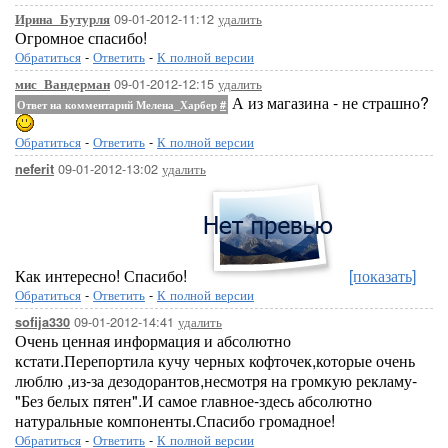
09-01-2012-11:12
удалить
Ирина_Бутурля
Огромное спасибо!
Обратиться
-
Ответить
-
К полной версии
09-01-2012-12:15
удалить
мис_Вандерман
А из магазина - не страшно?
Ответ на комментарий Мелена_Харбер
#
Обратиться
-
Ответить
-
К полной версии
09-01-2012-13:02
удалить
neferit
Как интересно! Спасибо!
[показать]
Обратиться
-
Ответить
-
К полной версии
09-01-2012-14:41
удалить
sofija330
Очень ценная информация и абсолютно
кстати.Перепортила кучу черных кофточек,которые очень
люблю ,из-за дезодорантов,несмотря на громкую рекламу-
"Без белых пятен".И самое главное-здесь абсолютно
натуральные компоненты.Спасибо громадное!
Обратиться
-
Ответить
-
К полной версии