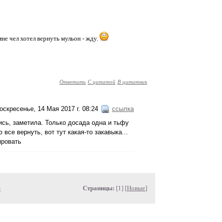
е чел хотел вернуть мульон - жду.
Ответить
С цитатой
В цитатник
оскресенье, 14 Мая 2017 г. 08:24
ссылка
сь, заметила. Только досада одна и тьфу
все вернуть, вот тут какая-то закавыка...
ировать
»
Страницы:
[1] [
Новые
]