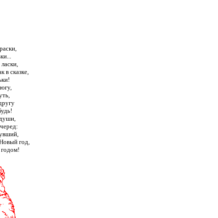
раски,
и...
 ласки,
к в сказке,
ьки!
югу,
уть,
другу
будь!
 души,
черед:
нувший,
 Новый год,
 годом!