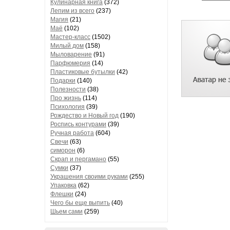
Кулинарная книга
(372)
Лепим из всего
(237)
Магия
(21)
Маё
(102)
Мастер-класс
(1502)
Милый дом
(158)
Мыловарение
(91)
Парфюмерия
(14)
Пластиковые бутылки
(42)
Подарки
(140)
Полезности
(38)
Про жизнь
(114)
Психология
(39)
Рождество и Новый год
(190)
Роспись контурами
(39)
Ручная работа
(604)
Свечи
(63)
симорон
(6)
Скрап и пергамано
(55)
Сумки
(37)
Украшения своими руками
(255)
Упаковка
(62)
Флешки
(24)
Чего бы еще выпить
(40)
Шьем сами
(259)