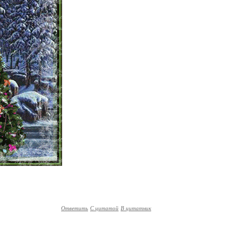
Ответить
С цитатой
В цитатник