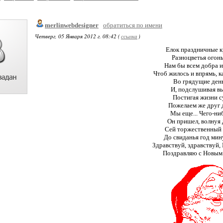
merlinwebdesigner
обратиться по имени
Четверг, 05 Января 2012 г. 08:42 (
ссылка
)
Елок праздничные к
Разноцветья огоньк
Нам бы всем добра и
Чтоб жилось и впрямь, ка
Во грядущие ден
И, подслушивая вь
Постигая жизни с
Пожелаем же друг 
Мы еще... Чего-ни
Он пришел, волнуя
Сей торжественный 
До свиданья год ми
Здравствуй, здравствуй,
Поздравляю с Новым