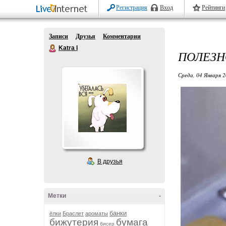
Регистрация
Вход
Рейтинги
Записи
Друзья
Комментарии
Katra I
ПОЛЕЗНО
Среда, 04 Января 2
В друзья
Метки
-
банки
ёлки
Браслет
ароматы
бижутерия
бумага
бисер