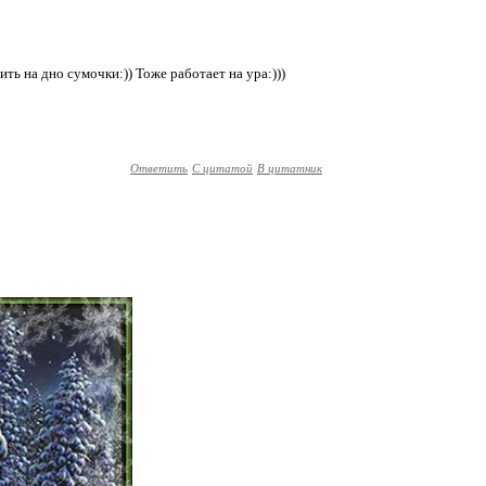
ть на дно сумочки:)) Тоже работает на ура:)))
Ответить
С цитатой
В цитатник