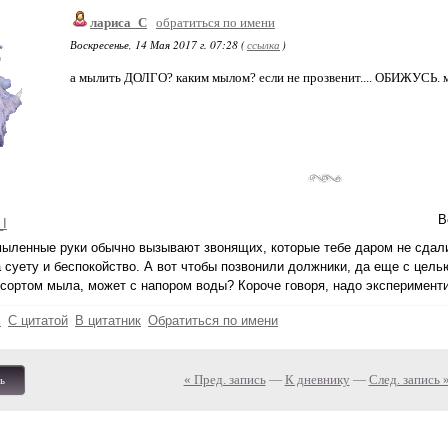
лариса_С
обратиться по имени
Воскресенье, 14 Мая 2017 г. 07:28 (
ссылка
)
а мылить ДОЛГО? каким мылом? если не прозвенит.... ОБИЖУСЬ. мн
В
_I
мыленные руки обычно вызывают звонящих, которые тебе даром не сдали
а суету и беспокойство. А вот чтобы позвонили должники, да еще с целью 
сортом мыла, может с напором воды? Короче говоря, надо эксперимент
ь
С цитатой
В цитатник
Обратиться по имени
« Пред. запись
—
К дневнику
—
След. запись 
ь