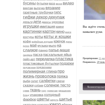
видео
бусины
бутылки
ваза
венок
вязание
винтаж
выпечка
газетные трубочки
гипс
гифки
декор
декупаж
дети
деньги
здоровье
джинсы
игрушки
имитация
Вы ждёте очень
камни
картинки
картон
кино
намыльте руки.
книги
коты и кошки
коты
контуры
крючок
кофе
кофейные игрушки
куклы
на
маё
музыка
мыло
кулон
сладкое
папье-маше
панно
пасха
пасхальные яйца
парфюм
пластика
переделка
Процитировано
11 раз
пейп-арт
Понравилось:
23 поль
пластиковые бутылки
подарки
подсвечники
подсвечник
про
полимерная глина
жизнь
проволока
пряжа
салфетки
рыба
свечи
салат
соленое тесто
сказки
собаки
Комментироват
ткань
сумки
торт
трикотаж
украшение
холодный
упаковка
блюд
цветы
шитье
фарфор
шерсть
юмор
яблоки
шкатулки
шоколад