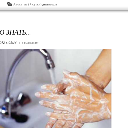
Авось
из (+ сутки) дневников
 ЗНАТЬ...
012 г. 08:36
+ в цитатник