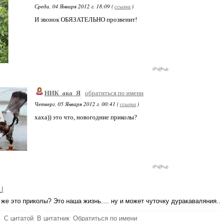
Среда, 04 Января 2012 г. 18:09 (
ссылка
)
И звонок ОБЯЗАТЕЛЬНО прозвенит!
НИК_ака_Я
обратиться по имени
Четверг, 05 Января 2012 г. 00:41 (
ссылка
)
хаха)) это что, новогодние приколы?
_I
 же это приколы? Это наша жизнь.... ну и может чуточку дуракаваляния..
ь
С цитатой
В цитатник
Обратиться по имени