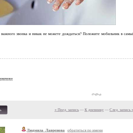
 важного звонка и никак не можете дождаться? Положите мобильник в самы
зователям
« Пред. запись
—
К дневнику
—
След. запись 
ь
Людмила_Лавренова
обратиться по имени