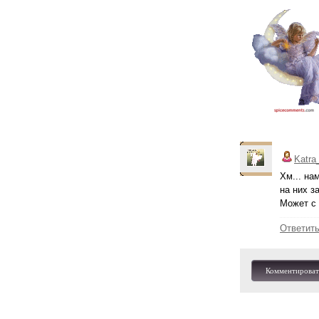
Katra
Хм... на
на них з
Может с 
Ответит
Комментироват