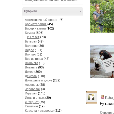
Рубрики
-
Антикризисный рецепт
(6)
Ароматерапия
(45)
Бисер и камни
(102)
Бумага
(506)
Из газет
(73)
Бутылки
(49)
Валяние
(36)
Видео
(191)
Винтаж
(61)
Все из гипса
(48)
Вышивка
(10)
Вязание
(93)
Декор
(260)
Декупаж
(110)
Домашние и дикие
(232)
живопись
(28)
Заработок
(3)
Игрушки
(145)
Katra
Игры и отдых
(20)
интернет
(75)
Ну какие
Квиллинг
(19)
Красота и здоровье
(211)
Ответит