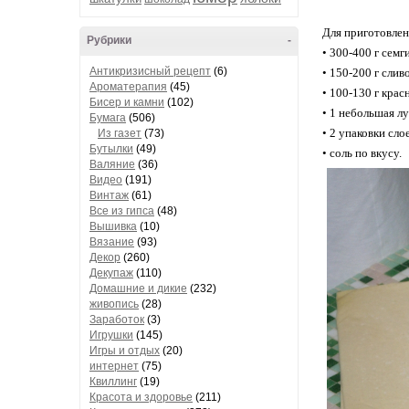
Для приготовлен
Рубрики
-
• 300-400 г сем
Антикризисный рецепт
(6)
• 150-200 г слив
Ароматерапия
(45)
• 100-130 г крас
Бисер и камни
(102)
• 1 небольшая л
Бумага
(506)
• 2 упаковки слое
Из газет
(73)
Бутылки
(49)
• соль по вкусу.
Валяние
(36)
Видео
(191)
Винтаж
(61)
Все из гипса
(48)
Вышивка
(10)
Вязание
(93)
Декор
(260)
Декупаж
(110)
Домашние и дикие
(232)
живопись
(28)
Заработок
(3)
Игрушки
(145)
Игры и отдых
(20)
интернет
(75)
Квиллинг
(19)
Красота и здоровье
(211)