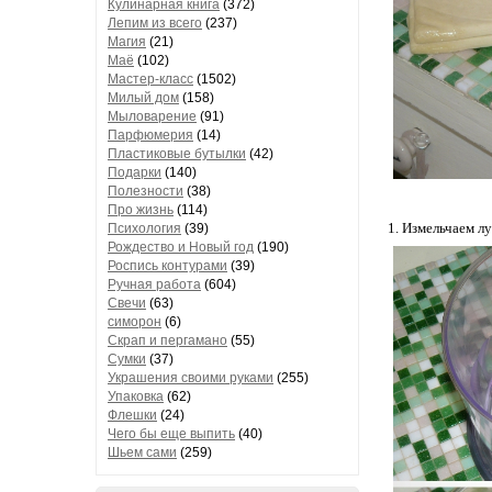
Кулинарная книга
(372)
Лепим из всего
(237)
Магия
(21)
Маё
(102)
Мастер-класс
(1502)
Милый дом
(158)
Мыловарение
(91)
Парфюмерия
(14)
Пластиковые бутылки
(42)
Подарки
(140)
Полезности
(38)
Про жизнь
(114)
1. Измельчаем л
Психология
(39)
Рождество и Новый год
(190)
Роспись контурами
(39)
Ручная работа
(604)
Свечи
(63)
симорон
(6)
Скрап и пергамано
(55)
Сумки
(37)
Украшения своими руками
(255)
Упаковка
(62)
Флешки
(24)
Чего бы еще выпить
(40)
Шьем сами
(259)