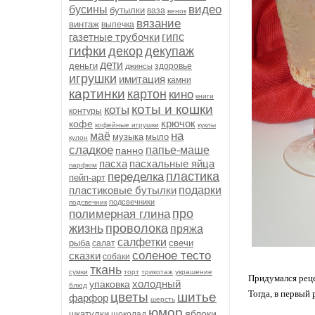
видео
бусины
бутылки
ваза
венок
вязание
винтаж
выпечка
газетные трубочки
гипс
гифки
декор
декупаж
дети
деньги
здоровье
джинсы
игрушки
имитация
камни
картинки
картон
кино
книги
коты и кошки
коты
контуры
крючок
кофе
кофейные игрушки
куклы
на
маё
музыка
мыло
кулон
сладкое
папье-маше
панно
пасха
пасхальные яйца
парфюм
пластика
переделка
пейп-арт
пластиковые бутылки
подарки
подсвечники
подсвечник
про
полимерная глина
жизнь
проволока
пряжа
салфетки
рыба
свечи
салат
соленое тесто
сказки
собаки
ткань
сумки
торт
трикотаж
украшение
Придумался реце
холодный
упаковка
блюд
Тогда, в первый 
цветы
шитье
фарфор
шерсть
юмор
яблоки
шкатулки
шоколад