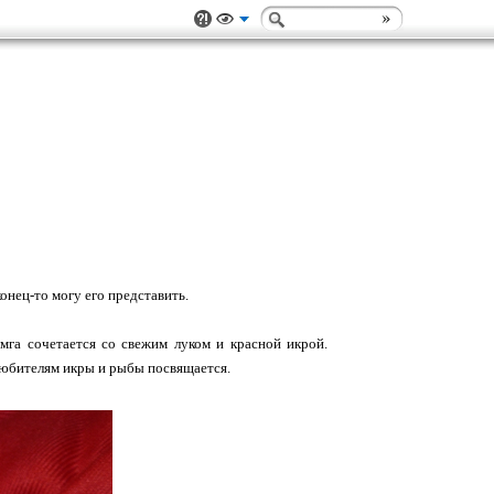
онец-то могу его представить.
мга сочетается со свежим луком и красной икрой.
м любителям икры и рыбы посвящается.