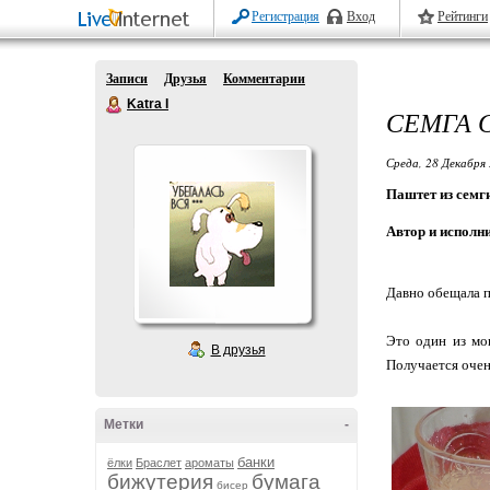
Регистрация
Вход
Рейтинги
Записи
Друзья
Комментарии
Katra I
СЕМГА 
Среда, 28 Декабря 
Паштет из семг
Автор и исполн
Давно обещала п
Это один из мо
В друзья
Получается очен
Метки
-
банки
ёлки
Браслет
ароматы
бижутерия
бумага
бисер