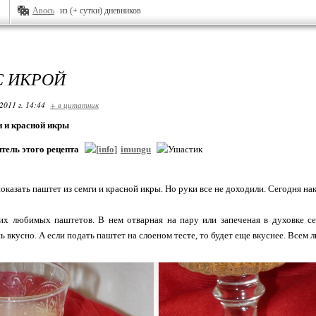
Авось
из (+ сутки) дневников
С ИКРОЙ
2011 г. 14:44
+ в цитатник
и и красной икры
итель этого рецепта
imungu
оказать паштет из семги и красной икры. Но руки все не доходили. Сегодня нак
их любимых паштетов. В нем отварная на пару или запеченая в духовке се
ь вкусно. А если подать паштет на слоеном тесте, то будет еще вкуснее. Все