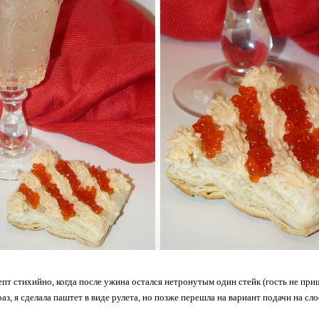
пт стихийно, когда после ужина остался нетронутым один стейк (гость не при
раз, я сделала паштет в виде рулета, но позже перешла на вариант подачи на сло