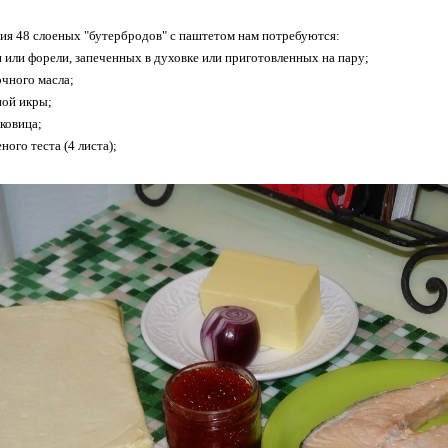
ия 48 слоеных "бутербродов" с паштетом нам потребуются:
ги или форели, запеченных в духовке или приготовленных на пару;
очного масла;
ной икры;
уковица;
ного теста (4 листа);