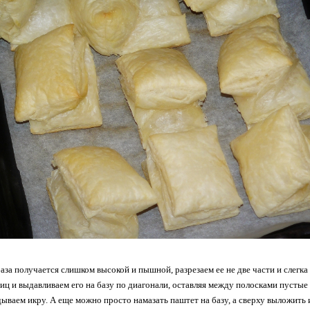
 база получается слишком высокой и пышной, разрезаем ее не две части и слег
ц и выдавливаем его на базу по диагонали, оставляя между полосками пусты
ываем икру. А еще можно просто намазать паштет на базу, а сверху выложить 