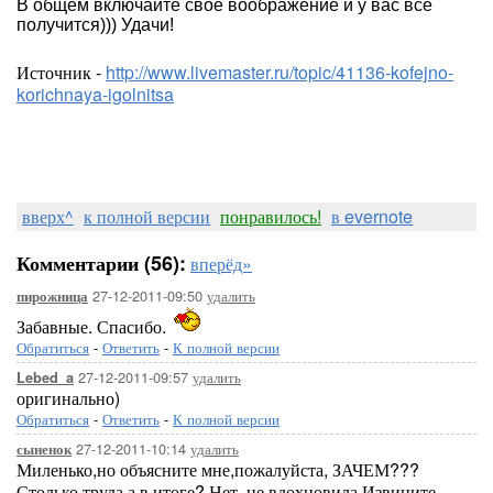
В общем включайте свое воображение и у вас все
получится))) Удачи!
Источник -
http://www.livemaster.ru/topic/41136-kofejno-
korichnaya-igolnitsa
вверх^
к полной версии
понравилось!
в evernote
Комментарии (56):
вперёд»
27-12-2011-09:50
удалить
пирожница
Забавные. Спасибо.
Обратиться
-
Ответить
-
К полной версии
27-12-2011-09:57
удалить
Lebed_a
оригинально)
Обратиться
-
Ответить
-
К полной версии
27-12-2011-10:14
удалить
сыненок
Миленько,но объясните мне,пожалуйста, ЗАЧЕМ???
Столько труда,а в итоге? Нет, не вдохновила.Извините.