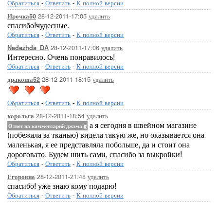
Обратиться
-
Ответить
-
К полной версии
28-12-2011-17:05
удалить
Ирочка50
спасибо!чудесные.
Обратиться
-
Ответить
-
К полной версии
28-12-2011-17:06
удалить
Nadezhda_DA
Интересно. Очень понравилось!
Обратиться
-
Ответить
-
К полной версии
28-12-2011-18:15
удалить
дракоша52
Обратиться
-
Ответить
-
К полной версии
28-12-2011-18:54
удалить
корольга
а я сегодня в швейном магазине
Ответ на комментарий джэма
#
(побежала за тканью) видела такую же, но оказывается она
маленькая, я ее представляла побольше, да и стоит она
дороговато. Будем шить сами, спасибо за выкройки!
Обратиться
-
Ответить
-
К полной версии
28-12-2011-21:48
удалить
Егоровна
спасибо! уже знаю кому подарю!
Обратиться
-
Ответить
-
К полной версии