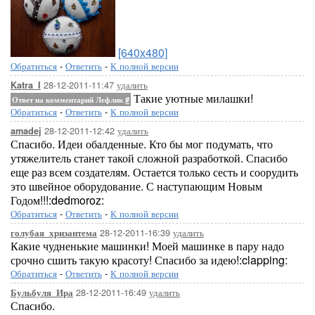
[640x480]
Обратиться
-
Ответить
-
К полной версии
28-12-2011-11:47
удалить
Katra_I
Такие уютные милашки!
Ответ на комментарий Лефлик
#
Обратиться
-
Ответить
-
К полной версии
28-12-2011-12:42
удалить
amadej
Спасибо. Идеи обалденные. Кто бы мог подумать, что
утяжелитель станет такой сложной разработкой. Спасибо
еще раз всем создателям. Остается только сесть и соорудить
это швейное оборудование. С наступающим Новым
Годом!!!:dedmoroz:
Обратиться
-
Ответить
-
К полной версии
28-12-2011-16:39
удалить
голубая_хризантема
Какие чудненькие машинки! Моей машинке в пару надо
срочно сшить такую красоту! Спасибо за идею!:clapping:
Обратиться
-
Ответить
-
К полной версии
28-12-2011-16:49
удалить
Бульбуля_Ира
Спасибо.