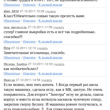
Обратиться
-
Ответить
-
К полной версии
27-12-2011-10:28
удалить
alen_0410
Класс!Обязательно сошью такую прелесть маме.
Обратиться
-
Ответить
-
К полной версии
27-12-2011-11:09
удалить
моя_прелесссть
супер! главное выкройки есть и всё так подробненько.
спасибки!!!
Обратиться
-
Ответить
-
К полной версии
27-12-2011-12:13
удалить
flina
Замечательные игольницы, спасибо.
Обратиться
-
Ответить
-
К полной версии
27-12-2011-12:33
удалить
Мелена_Харбер
как необычно!класс!
Обратиться
-
Ответить
-
К полной версии
27-12-2011-14:58
удалить
Ирнуля
Если можно, мои пять копеек. 1.Когда первый раз шила
такую машинку, сделала иглу, как в МК, шитую. Не очень
понравилось. Для второго "Зингера" иглу не делала, сшила
корпус и вместо иглы воткнула насквозь чулочную спицу,
закрепив сверху бусину. И машинка ровнее получилась, и
игла правдоподобнее. 2. Для утяжеления лучше