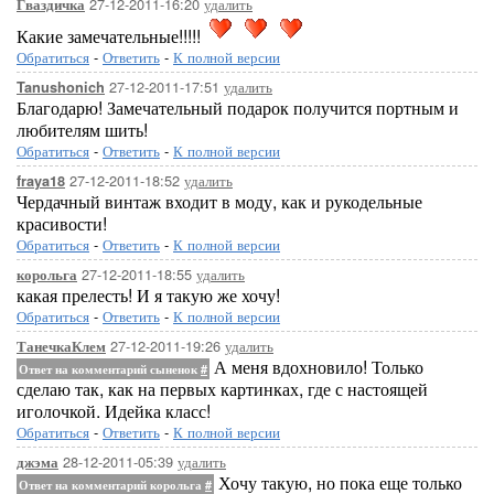
27-12-2011-16:20
удалить
Гваздичка
Какие замечательные!!!!!
Обратиться
-
Ответить
-
К полной версии
27-12-2011-17:51
удалить
Tanushonich
Благодарю! Замечательный подарок получится портным и
любителям шить!
Обратиться
-
Ответить
-
К полной версии
27-12-2011-18:52
удалить
fraya18
Чердачный винтаж входит в моду, как и рукодельные
красивости!
Обратиться
-
Ответить
-
К полной версии
27-12-2011-18:55
удалить
корольга
какая прелесть! И я такую же хочу!
Обратиться
-
Ответить
-
К полной версии
27-12-2011-19:26
удалить
ТанечкаКлем
А меня вдохновило! Только
Ответ на комментарий сыненок
#
сделаю так, как на первых картинках, где с настоящей
иголочкой. Идейка класс!
Обратиться
-
Ответить
-
К полной версии
28-12-2011-05:39
удалить
джэма
Хочу такую, но пока еще только
Ответ на комментарий корольга
#