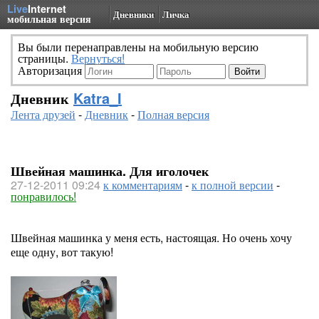
Live
Internet
Дневники
Личка
мобильная версия
Вы были перенаправлены на мобильную версию
страницы.
Вернуться!
Авторизация
Дневник
Katra_I
Лента друзей
-
Дневник
-
Полная версия
Швейная машинка. Для иголочек
27-12-2011 09:24
к комментариям
-
к полной версии
-
понравилось!
Швейная машинка у меня есть, настоящая. Но очень хочу
еще одну, вот такую!