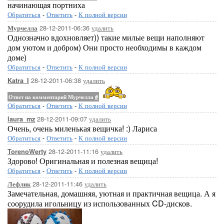
начинающая портниха
Обратиться
-
Ответить
-
К полной версии
28-12-2011-06:36
удалить
Мурчелла
Однозначно вдохновляет)) такие милые вещи наполняют
дом уютом и добром) Они просто необходимы в каждом
доме)
Обратиться
-
Ответить
-
К полной версии
28-12-2011-06:38
удалить
Katra_I
Ответ на комментарий Мурчелла
#
Обратиться
-
Ответить
-
К полной версии
28-12-2011-09:07
удалить
laura_mz
Очень, очень миленькая вещичка! :) Лариса
Обратиться
-
Ответить
-
К полной версии
28-12-2011-11:16
удалить
TorenoWerty
Здорово! Оригинальная и полезная вещица!
Обратиться
-
Ответить
-
К полной версии
28-12-2011-11:46
удалить
Лефлик
Замечательная, домашняя, уютная и практичная вещица. А я
соорудила игольницу из использованных CD-дисков.