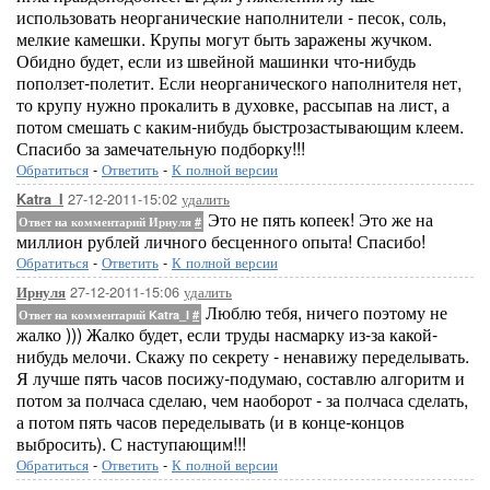
использовать неорганические наполнители - песок, соль,
мелкие камешки. Крупы могут быть заражены жучком.
Обидно будет, если из швейной машинки что-нибудь
поползет-полетит. Если неорганического наполнителя нет,
то крупу нужно прокалить в духовке, рассыпав на лист, а
потом смешать с каким-нибудь быстрозастывающим клеем.
Спасибо за замечательную подборку!!!
Обратиться
-
Ответить
-
К полной версии
27-12-2011-15:02
удалить
Katra_I
Это не пять копеек! Это же на
Ответ на комментарий Ирнуля
#
миллион рублей личного бесценного опыта! Спасибо!
Обратиться
-
Ответить
-
К полной версии
27-12-2011-15:06
удалить
Ирнуля
Люблю тебя, ничего поэтому не
Ответ на комментарий Katra_I
#
жалко ))) Жалко будет, если труды насмарку из-за какой-
нибудь мелочи. Скажу по секрету - ненавижу переделывать.
Я лучше пять часов посижу-подумаю, составлю алгоритм и
потом за полчаса сделаю, чем наоборот - за полчаса сделать,
а потом пять часов переделывать (и в конце-концов
выбросить). С наступающим!!!
Обратиться
-
Ответить
-
К полной версии