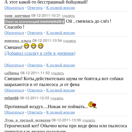
А этот какой-то бесстрашный бойцовый!
Обратиться
-
Ответить
-
К полной версии
08-12-2011-10:31
удалить
таня_заречная
Ой , смеялась до слёз !
Ответ на комментарий marmelatka28
#
Спасибо !
Обратиться
-
Ответить
-
К полной версии
08-12-2011-10:54
удалить
юнязова_ольга
Смешно!
(Добавил ссылку к себе в дневник)
Обратиться
-
Ответить
-
К полной версии
08-12-2011-11:52
удалить
саНитка
Смешно! Коты,действительно шума не боятся,а вот собаки
шарахаются и от пылесоса ,и от фена
Обратиться
-
Ответить
-
К полной версии
08-12-2011-12:03
удалить
milan68
Противный воздух....Никак не поймать...
Обратиться
-
Ответить
-
К полной версии
08-12-2011-13:06
удалить
Луна_в_третьей_четверти
Героический кот! Обычно коты при виде фена или пылесоса
прячутся как можно подальше.