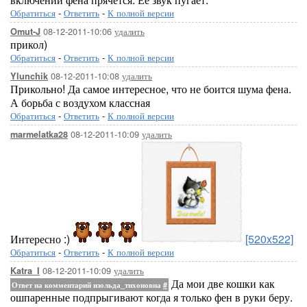
Обратиться
-
Ответить
-
К полной версии
08-12-2011-10:06
удалить
Omut-J
прикол)
Обратиться
-
Ответить
-
К полной версии
08-12-2011-10:08
удалить
Ylunchik
Прикольно! Да самое интересное, что не боится шума фена.
А борьба с воздухом классная
Обратиться
-
Ответить
-
К полной версии
08-12-2011-10:09
удалить
marmelatka28
Интересно :)
[520x522]
Обратиться
-
Ответить
-
К полной версии
08-12-2011-10:09
удалить
Katra_I
Да мои две кошки как
Ответ на комментарий изольда_тихоновна
#
ошпаренные подпрыгивают когда я только фен в руки беру.