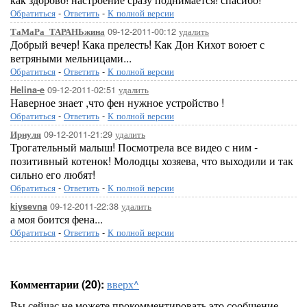
Обратиться
-
Ответить
-
К полной версии
09-12-2011-00:12
удалить
ТаМаРа_ТАРАНЬжина
Добрый вечер! Кака прелесть! Как Дон Кихот воюет с
ветряными мельницами...
Обратиться
-
Ответить
-
К полной версии
09-12-2011-02:51
удалить
Helina-e
Наверное знает ,что фен нужное устройство !
Обратиться
-
Ответить
-
К полной версии
09-12-2011-21:29
удалить
Ирнуля
Трогательный малыш! Посмотрела все видео с ним -
позитивный котенок! Молодцы хозяева, что выходили и так
сильно его любят!
Обратиться
-
Ответить
-
К полной версии
09-12-2011-22:38
удалить
kiysevna
а моя боится фена...
Обратиться
-
Ответить
-
К полной версии
Комментарии (20):
вверх^
Вы сейчас не можете прокомментировать это сообщение.