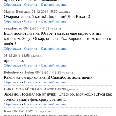
Обратиться
-
Ответить
-
К полной версии
08-12-2011-15:59
удалить
Мария_Бельская
Очаровательный котик! Домашний Дон Кихот :)
Обратиться
-
Ответить
-
К полной версии
08-12-2011-17:08
удалить
vsezdorovo
Если посмотрите на Ютубе, там есть еще видео с этим
котенком. Зовут Оскар, он слепой... Хорошо, что хозяева его
любят!
Обратиться
-
Ответить
-
К полной версии
08-12-2011-18:58
удалить
прикольно.
Обратиться
-
Ответить
-
К полной версии
08-12-2011-19:25
удалить
Beloshvejka_Helen
Какой же он прикольный! Спасибо за позитивчик!
Обратиться
-
Ответить
-
К полной версии
08-12-2011-19:30
удалить
НИКА_МОЖАЙСКАЯ
Забавно. Посмеялась от души. Спасибо. Моя кошка Дуся как
только увидит фен, сразу убегает...
Обратиться
-
Ответить
-
К полной версии
08-12-2011-21:06
удалить
Блат
как здорово! настроение сразу поднимается! спасибо!