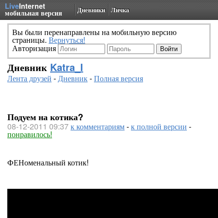
Live
Internet
Дневники
Личка
мобильная версия
Вы были перенаправлены на мобильную версию
страницы.
Вернуться!
Авторизация
Дневник
Katra_I
Лента друзей
-
Дневник
-
Полная версия
Подуем на котика?
08-12-2011 09:37
к комментариям
-
к полной версии
-
понравилось!
ФЕНоменальный котик!