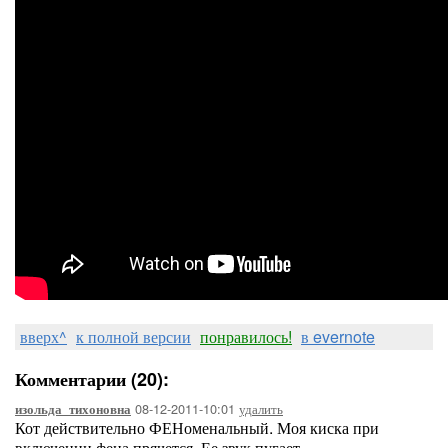
вверх^
к полной версии
понравилось!
в evernote
Комментарии (20):
08-12-2011-10:01
удалить
изольда_тихоновна
Кот действительно ФЕНоменальный. Моя киска при
включении фена прячется. Ее звук пугает.