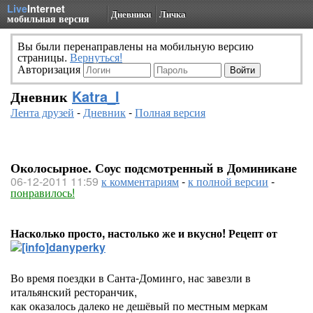
Live
Internet
Дневники
Личка
мобильная версия
Вы были перенаправлены на мобильную версию
страницы.
Вернуться!
Авторизация
Дневник
Katra_I
Лента друзей
-
Дневник
-
Полная версия
Околосырное. Соус подсмотренный в Доминикане
06-12-2011 11:59
к комментариям
-
к полной версии
-
понравилось!
Насколько просто, настолько же и вкусно! Рецепт от
danyperky
Во время поездки в Санта-Доминго, нас завезли в
итальянский ресторанчик,
как оказалось далеко не дешёвый по местным меркам