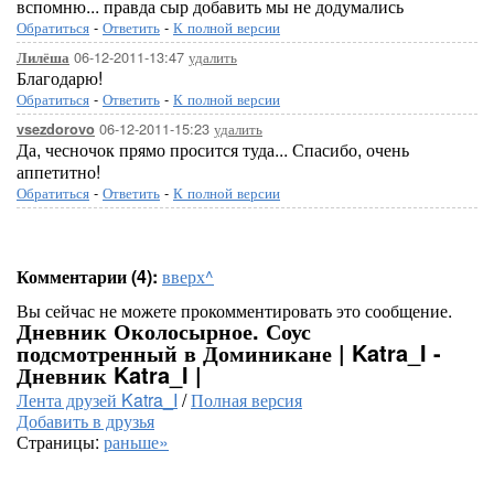
вспомню... правда сыр добавить мы не додумались
Обратиться
-
Ответить
-
К полной версии
06-12-2011-13:47
удалить
Лилёша
Благодарю!
Обратиться
-
Ответить
-
К полной версии
06-12-2011-15:23
удалить
vsezdorovo
Да, чесночок прямо просится туда... Спасибо, очень
аппетитно!
Обратиться
-
Ответить
-
К полной версии
Комментарии (4):
вверх^
Вы сейчас не можете прокомментировать это сообщение.
Дневник Околосырное. Соус
подсмотренный в Доминикане | Katra_I -
Дневник Katra_I |
Лента друзей Katra_I
/
Полная версия
Добавить в друзья
Страницы:
раньше»