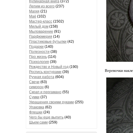
Кулинарная книга
(372)
Лепим из всего
(237)
Магия
(21)
Маё
(102)
Мастер-класс
(1502)
Милый дом
(158)
Мыловарение
(91)
Парфюмерия
(14)
Пластиковые бутылки
(42)
Подарки
(140)
Полезности
(38)
Про жизнь
(114)
Психология
(39)
Рождество и Новый год
(190)
Веревочки накле
Роспись контурами
(39)
Ручная работа
(604)
Свечи
(63)
симорон
(6)
Скрап и пергамано
(55)
Сумки
(37)
Украшения своими руками
(255)
Упаковка
(62)
Флешки
(24)
Чего бы еще выпить
(40)
Шьем сами
(259)