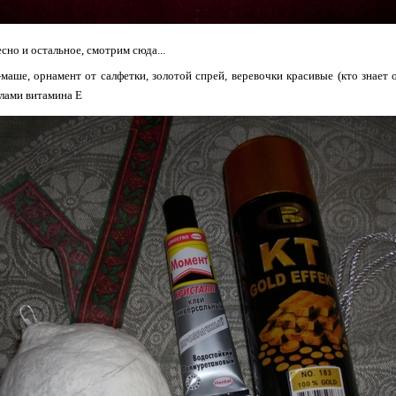
ресно и остальное, смотрим сюда...
маше, орнамент от салфетки, золотой спрей, веревочки красивые (кто знает 
улами витамина Е