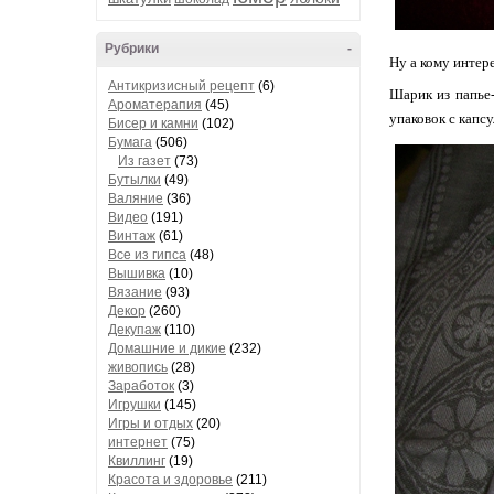
Рубрики
-
Ну а кому инте
Антикризисный рецепт
(6)
Шарик из папье-
Ароматерапия
(45)
упаковок с капс
Бисер и камни
(102)
Бумага
(506)
Из газет
(73)
Бутылки
(49)
Валяние
(36)
Видео
(191)
Винтаж
(61)
Все из гипса
(48)
Вышивка
(10)
Вязание
(93)
Декор
(260)
Декупаж
(110)
Домашние и дикие
(232)
живопись
(28)
Заработок
(3)
Игрушки
(145)
Игры и отдых
(20)
интернет
(75)
Квиллинг
(19)
Красота и здоровье
(211)