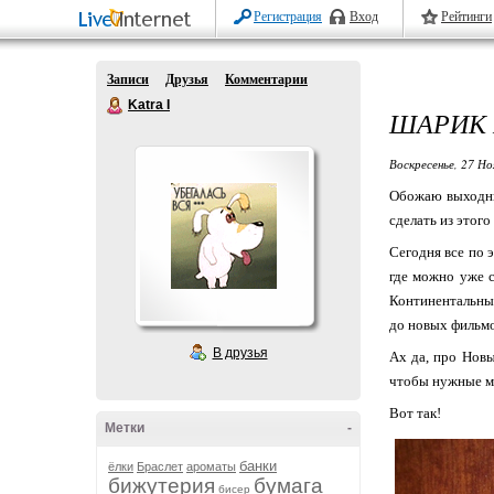
Регистрация
Вход
Рейтинги
Записи
Друзья
Комментарии
Katra I
ШАРИК 
Воскресенье, 27 Но
Обожаю выходные
сделать из этого
Сегодня все по 
где можно уже 
Континентальный
до новых фильмо
В друзья
Ах да, про Новы
чтобы нужные мн
Вот так!
Метки
-
банки
ёлки
Браслет
ароматы
бижутерия
бумага
бисер