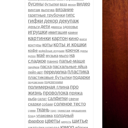
видео
бусины
бутылки
ваза
венок
вязание
винтаж
выпечка
газетные трубочки
гипс
гифки
декор
декупаж
дети
деньги
здоровье
джинсы
игрушки
имитация
камни
картинки
картон
кино
книги
коты и кошки
коты
контуры
крючок
кофе
кофейные игрушки
куклы
на
маё
музыка
мыло
кулон
сладкое
папье-маше
панно
пасха
пасхальные яйца
парфюм
пластика
переделка
пейп-арт
пластиковые бутылки
подарки
подсвечники
подсвечник
про
полимерная глина
жизнь
проволока
пряжа
салфетки
рыба
свечи
салат
соленое тесто
сказки
собаки
ткань
сумки
торт
трикотаж
украшение
холодный
упаковка
блюд
цветы
шитье
фарфор
шерсть
юмор
яблоки
шкатулки
шоколад