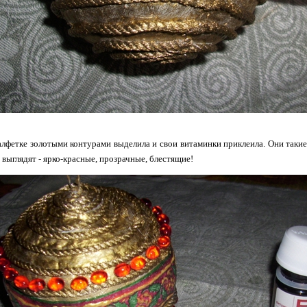
лфетке золотыми контурами выделила и свои витаминки приклеила. Они такие
 выглядят - ярко-красные, прозрачные, блестящие!