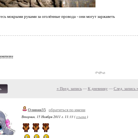
тесь мокрыми руками за оголённые провода - они могут заржаветь
зователям
« Пред. запись
—
К дневнику
—
След. запись 
ь
Оливия35
обратиться по имени
Вторник, 15 Ноября 2011 г. 11:33 (
ссылка
)