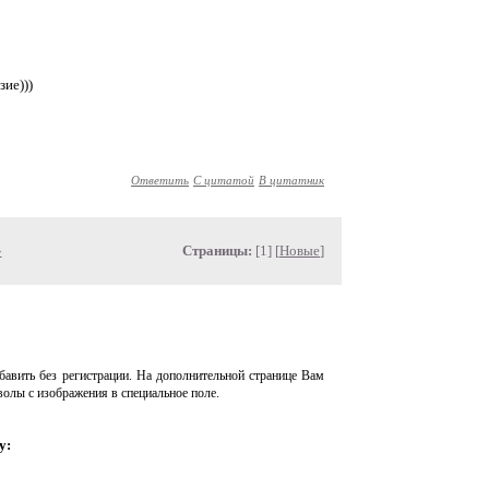
зие)))
Ответить
С цитатой
В цитатник
»
Страницы:
[1] [
Новые
]
авить без регистрации. На дополнительной странице Вам
волы с изображения в специальное поле.
у: