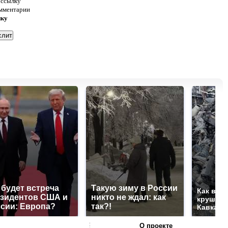
 ссылку
омментарии
нку
 будет встреча
Такую зиму в России
Как выг
зидентов США и
никто не ждал: как
крушени
сии: Европа?
так?!
Кавказе
О проекте