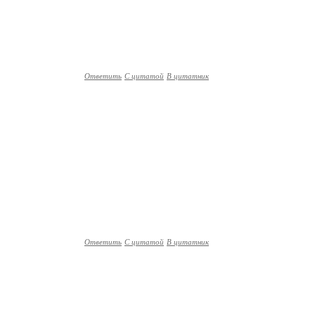
Ответить
С цитатой
В цитатник
Ответить
С цитатой
В цитатник