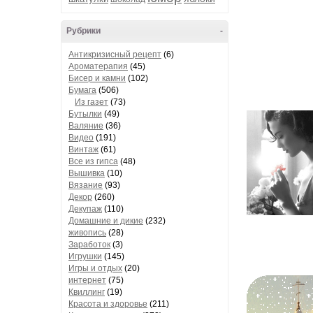
Рубрики
-
Антикризисный рецепт
(6)
Ароматерапия
(45)
Бисер и камни
(102)
Бумага
(506)
Из газет
(73)
Бутылки
(49)
Валяние
(36)
Видео
(191)
Винтаж
(61)
Все из гипса
(48)
Вышивка
(10)
Вязание
(93)
Декор
(260)
Декупаж
(110)
Домашние и дикие
(232)
живопись
(28)
Заработок
(3)
Игрушки
(145)
Игры и отдых
(20)
интернет
(75)
Квиллинг
(19)
Красота и здоровье
(211)