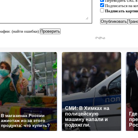
Переводить URL в
Подписаться на к
Подписать карти
рафии: (найти ошибки)
СМИ: В Химках на
полицейскую
Где
В магазинах России
машину напали и
пре
ажиотаж из-за этого
подожгли.
Рос
продукта: что купить?