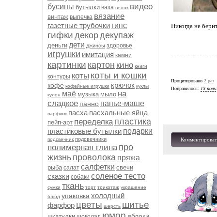
видео
бусины
бутылки
ваза
венок
вязание
винтаж
выпечка
газетные трубочки
гипс
Никогда не бери
гифки
декор
декупаж
дети
деньги
здоровье
джинсы
игрушки
имитация
камни
картинки
картон
кино
книги
коты и кошки
коты
контуры
Процитировано
2 раз
крючок
кофе
кофейные игрушки
куклы
Понравилось:
13 поль
на
маё
музыка
мыло
кулон
сладкое
папье-маше
панно
пасха
пасхальные яйца
парфюм
пластика
переделка
пейп-арт
пластиковые бутылки
подарки
подсвечники
подсвечник
Комментироват
про
полимерная глина
жизнь
проволока
пряжа
салфетки
рыба
свечи
салат
соленое тесто
сказки
собаки
ткань
сумки
торт
трикотаж
украшение
холодный
упаковка
блюд
цветы
шитье
фарфор
шерсть
юмор
яблоки
шкатулки
шоколад