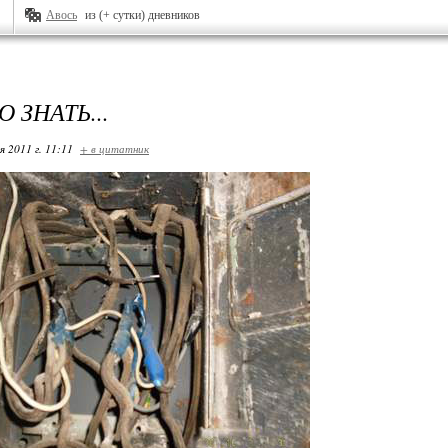
Авось
из (+ сутки) дневников
 ЗНАТЬ...
я 2011 г. 11:11
+ в цитатник