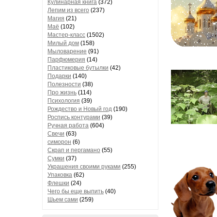
Кулинарная книга
(372)
Лепим из всего
(237)
Магия
(21)
Маё
(102)
Мастер-класс
(1502)
Милый дом
(158)
Мыловарение
(91)
Парфюмерия
(14)
Пластиковые бутылки
(42)
Подарки
(140)
Полезности
(38)
Про жизнь
(114)
Психология
(39)
Рождество и Новый год
(190)
Роспись контурами
(39)
Ручная работа
(604)
Свечи
(63)
симорон
(6)
Скрап и пергамано
(55)
Сумки
(37)
Украшения своими руками
(255)
Упаковка
(62)
Флешки
(24)
Чего бы еще выпить
(40)
Шьем сами
(259)