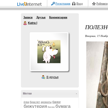
Регистрация
Вход
Рейтинги
Записи
Друзья
Комментарии
Katra I
ПОЛЕЗНО
Вторник, 15 Ноябр
В друзья
Метки
-
банки
ёлки
Браслет
ароматы
бижутерия
бумага
бисер