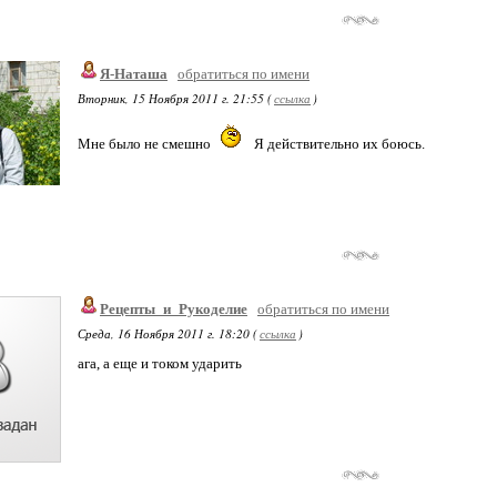
Я-Наташа
обратиться по имени
Вторник, 15 Ноября 2011 г. 21:55 (
ссылка
)
Мне было не смешно
Я действительно их боюсь.
Рецепты_и_Рукоделие
обратиться по имени
Среда, 16 Ноября 2011 г. 18:20 (
ссылка
)
ага, а еще и током ударить