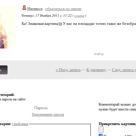
Нюнюся
обратиться по имени
Четверг, 17 Ноября 2011 г. 11:22 (
ссылка
)
Ха! Знакомая картина))) У нас на площадке точно такое же безобра
« Пред. запись
—
К дневнику
—
След. запись 
ь
ентарий:
 пароль на сайте:
Комментарий можно доб
нужно будет ввести сим
Напоминание пароля
тария:
смайлики
Прикрепить картинк