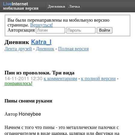
Live
Internet
Дневники
Личка
мобильная версия
Вы были перенаправлены на мобильную версию
страницы.
Вернуться!
Авторизация
Дневник
Katra_I
Лента друзей
-
Дневник
-
Полная версия
Пин из проволоки. Три вида
14-11-2011 12:30
к комментариям
-
к полной версии
-
понравилось!
Пины своими руками
Автор Honeybee
Начнем с того что пины - это металлические палочки с
ограничителем в виде шарика, шляпки или фигурки на