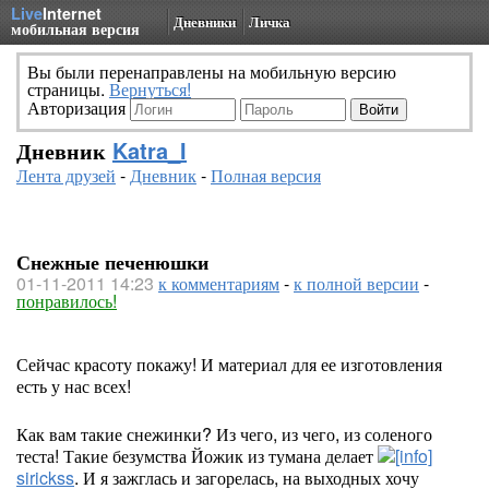
Live
Internet
Дневники
Личка
мобильная версия
Вы были перенаправлены на мобильную версию
страницы.
Вернуться!
Авторизация
Дневник
Katra_I
Лента друзей
-
Дневник
-
Полная версия
Снежные печенюшки
01-11-2011 14:23
к комментариям
-
к полной версии
-
понравилось!
Сейчас красоту покажу! И материал для ее изготовления
есть у нас всех!
Как вам такие снежинки? Из чего, из чего, из соленого
теста! Такие безумства Йожик из тумана делает
sirickss
. И я зажглась и загорелась, на выходных хочу