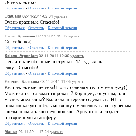
Очень красиво!
Обратиться
-
Ответить
-
К полной версии
02-11-2011-02:04
удалить
Otatuana
Очень красивые!Спасибо!
Обратиться
-
Ответить
-
К полной версии
02-11-2011-19:05
удалить
Елена_Хрипкова
Спасибочки)
Обратиться
-
Ответить
-
К полной версии
02-11-2011-19:39
удалить
Selena_Argentum
а если такие обычные постряпать?И туда же на
елку....Спасибо!
Обратиться
-
Ответить
-
К полной версии
03-11-2011-11:05
удалить
Евгения_Балакина
Распрекрасные печенья! Но я с соленым тестом не дружу((
Можно ли его ароматизировать? Корицей, допустим, или
маслом апельсина? Было бы интересно сделать на НГ в
подарок какую-нибудь корзинку с мешочком-саше, сушеным
апельсином и такой печенюшкой. Ароматно, и создает
праздничную атмосферу...
Обратиться
-
Ответить
-
К полной версии
03-11-2011-17:24
удалить
Mumar