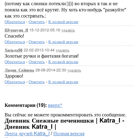
(потому как слюнки потекли:)))) во вторых я так и не
поняла как это всё крутят. Ну хоть кто-нибудь "разжуйте"
как это состряпать.:
Обратиться
-
Ответить
-
К полной версии
15-12-2012-05:16
удалить
Шуршуня_Я
Спасибо!
Обратиться
-
Ответить
-
К полной версии
22-02-2013-10:44
удалить
Хильда56
Золотые ручки и фантазия богатая!
Обратиться
-
Ответить
-
К полной версии
28-08-2014-22:30
удалить
Лидия_Сойнова
Здорово!
Обратиться
-
Ответить
-
К полной версии
Комментарии (19):
вверх^
Вы сейчас не можете прокомментировать это сообщение.
Дневник Снежные печенюшки | Katra_I -
Дневник Katra_I |
Лента друзей Katra_I
/
Полная версия