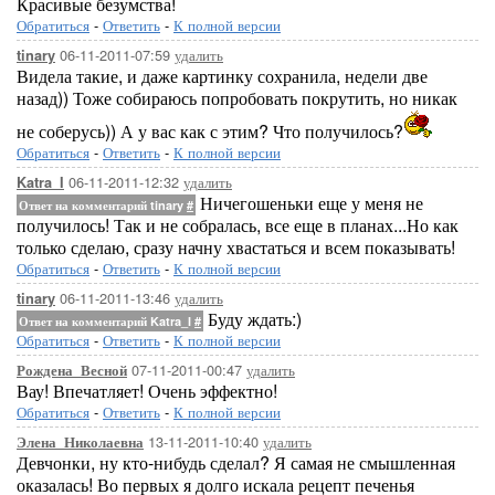
Красивые безумства!
Обратиться
-
Ответить
-
К полной версии
06-11-2011-07:59
удалить
tinary
Видела такие, и даже картинку сохранила, недели две
назад)) Тоже собираюсь попробовать покрутить, но никак
не соберусь)) А у вас как с этим? Что получилось?
Обратиться
-
Ответить
-
К полной версии
06-11-2011-12:32
удалить
Katra_I
Ничегошеньки еще у меня не
Ответ на комментарий tinary
#
получилось! Так и не собралась, все еще в планах...Но как
только сделаю, сразу начну хвастаться и всем показывать!
Обратиться
-
Ответить
-
К полной версии
06-11-2011-13:46
удалить
tinary
Буду ждать:)
Ответ на комментарий Katra_I
#
Обратиться
-
Ответить
-
К полной версии
07-11-2011-00:47
удалить
Рождена_Весной
Вау! Впечатляет! Очень эффектно!
Обратиться
-
Ответить
-
К полной версии
13-11-2011-10:40
удалить
Элена_Николаевна
Девчонки, ну кто-нибудь сделал? Я самая не смышленная
оказалась! Во первых я долго искала рецепт печенья