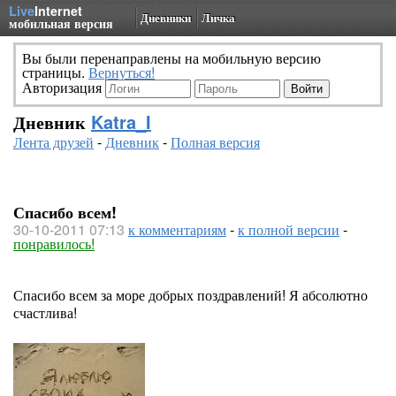
Live
Internet
Дневники
Личка
мобильная версия
Вы были перенаправлены на мобильную версию
страницы.
Вернуться!
Авторизация
Дневник
Katra_I
Лента друзей
-
Дневник
-
Полная версия
Спасибо всем!
30-10-2011 07:13
к комментариям
-
к полной версии
-
понравилось!
Спасибо всем за море добрых поздравлений! Я абсолютно
счастлива!