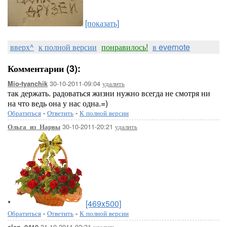
[показать]
вверх^
к полной версии
понравилось!
в evernote
Комментарии (3):
30-10-2011-09:04
удалить
Mio-tyanchik
так держать. радоваться жизни нужно всегда не смотря ни
на что ведь она у нас одна.=)
Обратиться
-
Ответить
-
К полной версии
30-10-2011-20:21
удалить
Ольга_из_Нарвы
*
[469x500]
Обратиться
-
Ответить
-
К полной версии
31-10-2011-02:31
удалить