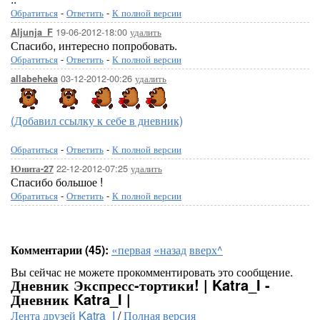
Обратиться
-
Ответить
-
К полной версии
19-06-2012-18:00
удалить
Aljunja_F
Спасибо, интересно попробовать.
Обратиться
-
Ответить
-
К полной версии
03-12-2012-00:26
удалить
allabeheka
(Добавил ссылку к себе в дневник)
Обратиться
-
Ответить
-
К полной версии
22-12-2012-07:25
удалить
Юнита-27
Спасибо большое !
Обратиться
-
Ответить
-
К полной версии
Комментарии (45):
«первая
«назад
вверх^
Вы сейчас не можете прокомментировать это сообщение.
Дневник Экспресс-тортики! | Katra_I -
Дневник Katra_I |
Лента друзей Katra_I
/
Полная версия