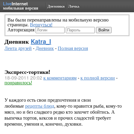
Live
Internet
Дневники
Личка
мобильная версия
Вы были перенаправлены на мобильную версию
страницы.
Вернуться!
Авторизация
Дневник
Katra_I
Лента друзей
-
Дневник
-
Полная версия
Экспресс-тортики!
18-09-2011 20:02
к комментариям
-
к полной версии
-
понравилось!
У каждого есть свои предпочтения и свои
любимые
рецепты блюд
, кому-то нравится рыба, кому-то
мясо, но и без сладкого редко кто захочет обойтись. А
выпечка тортов, кексов и прочих сладостей требует
времени, умения и, конечно, духовки.