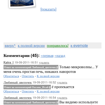
[показать]
вверх^
к полной версии
понравилось!
в evernote
Комментарии (45):
«первая
«назад
19-09-2011-16:51
удалить
Katra_I
Только микроволны... У
Ответ на комментарий Любимый_цветочек
#
меня очень простая печь, никаких наворотов
Обратиться
-
Ответить
-
К полной версии
19-09-2011-16:52
удалить
Любимый_цветочек
ё пропекается
Ответ на комментарий Оксана_Исай
#
Обратиться
-
Ответить
-
К полной версии
19-09-2011-16:54
удалить
Любимый_цветочек
Вы видимо используете
Ответ на комментарий Любимый_цветочек
#