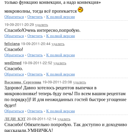
только функцию конвекции, а надо конвекция+
микроволны, тогда всё пропекается
Обратиться
-
Ответить
-
К полной версии
19-09-2011-20:29
удалить
Спасибо!Очень интересно,попробую.
Обратиться
-
Ответить
-
К полной версии
19-09-2011-20:44
удалить
feliciana
Спасибо!
Обратиться
-
Ответить
-
К полной версии
19-09-2011-22:52
удалить
wed2med
Спасибо.
Обратиться
-
Ответить
-
К полной версии
19-09-2011-23:08
удалить
Василина_Сергеевна
Здорово! Давно хотелось рецептов выпечки в
микроволновке! теперь буду печь! По всем вашим рецептам
по порядку))! И для неожиданных гостей быстрое угощение
будет!
Обратиться
-
Ответить
-
К полной версии
20-09-2011-12:14
удалить
ЛЕДИ_КЭТ
Спасибо! Обязательно попробую. Так доступно и доходчиво
рассказали,УМНИЧКА!