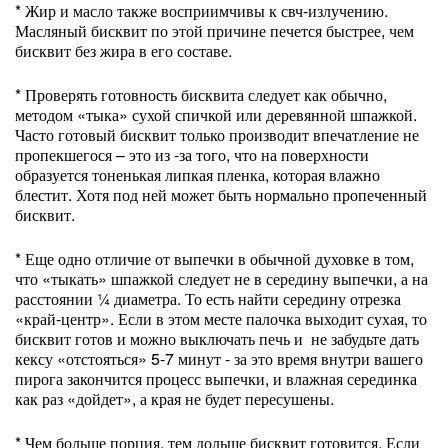
* Жир и масло также восприимчивы к свч-излучению.
Масляный бисквит по этой причине печется быстрее, чем
бисквит без жира в его составе.
* Проверять готовность бисквита следует как обычно,
методом «тыка» сухой спичкой или деревянной шпажкой.
Часто готовый бисквит только производит впечатление не
пропекшегося – это из -за того, что на поверхности
образуется тоненькая липкая пленка, которая влажно
блестит. Хотя под ней может быть нормально пропеченный
бисквит.
* Еще одно отличие от выпечки в обычной духовке в том,
что «тыкать» шпажкой следует не в середину выпечки, а на
расстоянии ¼ диаметра. То есть найти середину отрезка
«край-центр». Если в этом месте палочка выходит сухая, то
бисквит готов и можно выключать печь и не забудьте дать
кексу «отстояться» 5-7 минут - за это время внутри вашего
пирога закончится процесс выпечки, и влажная серединка
как раз «дойдет», а края не будет пересушены.
* Чем больше порция, тем дольше бисквит готовится. Если