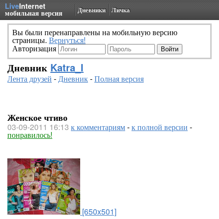
Live
Internet
Дневники
Личка
мобильная версия
Вы были перенаправлены на мобильную версию
страницы.
Вернуться!
Авторизация
Дневник
Katra_I
Лента друзей
-
Дневник
-
Полная версия
Женское чтиво
03-09-2011 16:13
к комментариям
-
к полной версии
-
понравилось!
[650x501]