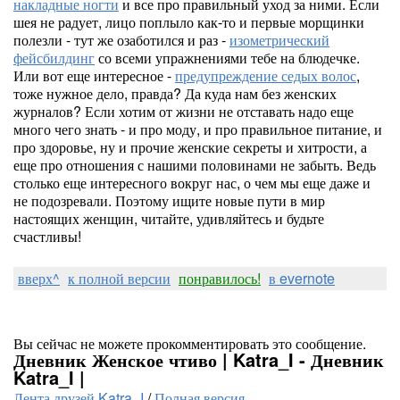
накладные ногти
и все про правильный уход за ними. Если
шея не радует, лицо поплыло как-то и первые морщинки
полезли - тут же озаботился и раз -
изометрический
фейсбилдинг
со всеми упражнениями тебе на блюдечке.
Или вот еще интересное -
предупреждение седых волос
,
тоже нужное дело, правда? Да куда нам без женских
журналов? Если хотим от жизни не отставать надо еще
много чего знать - и про моду, и про правильное питание, и
про здоровье, ну и прочие женские секреты и хитрости, а
еще про отношения с нашими половинами не забыть. Ведь
столько еще интересного вокруг нас, о чем мы еще даже и
не подозревали. Поэтому ищите новые пути в мир
настоящих женщин, читайте, удивляйтесь и будьте
счастливы!
вверх^
к полной версии
понравилось!
в evernote
Вы сейчас не можете прокомментировать это сообщение.
Дневник Женское чтиво | Katra_I - Дневник
Katra_I |
Лента друзей Katra_I
/
Полная версия