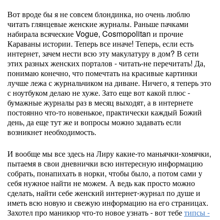
Вот вроде бы я не совсем блондинка, но очень люблю
читать глянцевые женские журналы. Раньше пачками
набирала всяческие Vogue, Cosmopolitan и прочие
Караваны истории. Теперь все иначе! Теперь, если есть
интернет, зачем нести всю эту макулатуру в дом? В сети
этих разных женских порталов - читать-не перечитать! Да,
понимаю конечно, что помечтать на красивые картинки
лучше лежа с журнальчиком на диване. Ничего, я теперь это
с ноутбуком делаю не хуже. Зато еще вот какой плюс -
бумажные журналы раз в месяц выходят, а в интернете
постоянно что-то новенькое, практически каждый Божий
день, да еще тут же и вопросы можно задавать если
возникнет необходимость.
И вообще мы все здесь на Лиру какие-то маньячки-хомячки,
пытаемя в свои дневнички всю интересную информацию
собрать, понапихать в норки, чтобы было, а потом сами у
себя нужное найти не можем. А ведь как просто можно
сделать, найти себе женский интернет-журнал по душе и
иметь всю новую и свежую информацию на его страницах.
Захотел про маникюр что-то новое узнать - вот тебе
типсы -