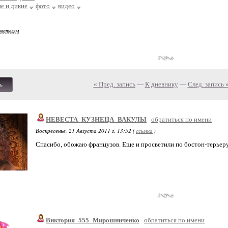
е и дикие
фото
видео
ователям
« Пред. запись
—
К дневнику
—
След. запись 
ь
НЕВЕСТА_КУЗНЕЦА_ВАКУЛЫ
обратиться по имени
Воскресенье, 21 Августа 2011 г. 13:52 (
ссылка
)
Спасибо, обожаю французов. Еще и просветили по бостон-терьеру
Виктория_555_Мирошниченко
обратиться по имени