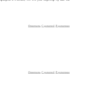
Ответить
С цитатой
В цитатник
Ответить
С цитатой
В цитатник