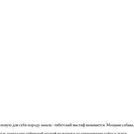
 новую для себя породу нашла - тибетский мастиф называется. Мощная собака
ель считал что тибетский мастиф получился от скрещивания собак и львов...