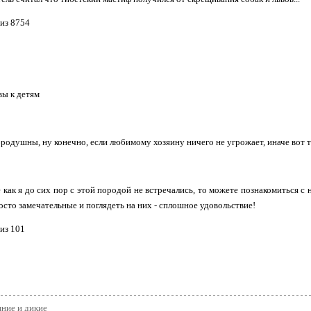
вы к детям
родушны, ну конечно, если любимому хозяину ничего не угрожает, иначе вот та
е как я до сих пор с этой породой не встречались, то можете познакомиться с
осто замечательные и поглядеть на них - сплошное удовольствие!
ние и дикие