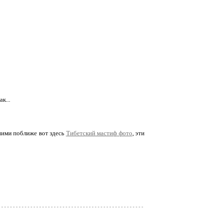
к...
 ними поближе вот здесь
Тибетский мастиф фото
, эти