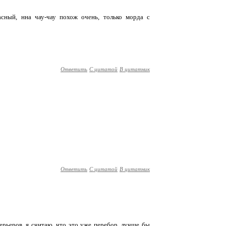
асный, нна чау-чау похож очень, только морда с
Ответить
С цитатой
В цитатник
Ответить
С цитатой
В цитатник
ерьеров. я считаю, что это уже перебор. лучше бы