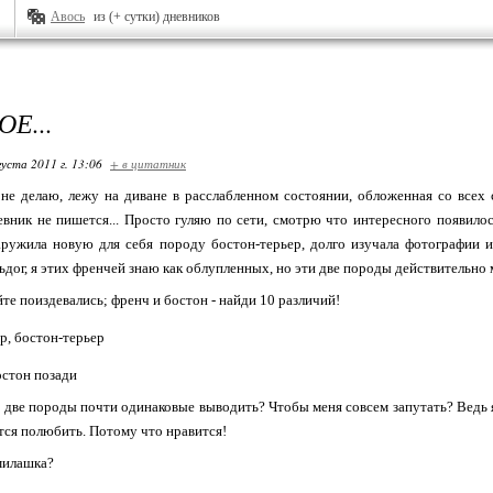
Авось
из (+ сутки) дневников
Е...
густа 2011 г. 13:06
+ в цитатник
 не делаю, лежу на диване в расслабленном состоянии, обложенная со всех
евник не пишется... Просто гуляю по сети, смотрю что интересного появилос
аружила новую для себя породу бостон-терьер, долго изучала фотографии и
ьдог, я этих френчей знаю как облупленных, но эти две породы действительно
йте поиздевались; френч и бостон - найди 10 различий!
остон позади
 две породы почти одинаковые выводить? Чтобы меня совсем запутать? Ведь 
ся полюбить. Потому что нравится!
милашка?