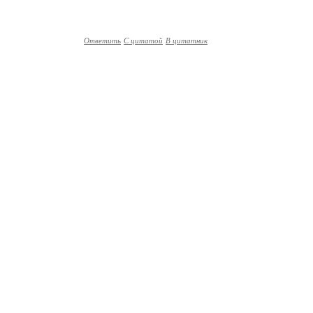
Ответить
С цитатой
В цитатник