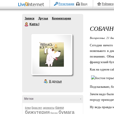
Регистрация
Вход
Рейтинги
Записи
Друзья
Комментарии
Katra I
СОБАЧНО
Воскресенье, 21 Ав
Сегодня ничего
новенького в дн
познаниях. Обн
французский бул
Как на одном са
В друзья
Подсказываю, б
Зачем надо было
Метки
-
породу приходит
Ну ведь правда 
банки
ёлки
Браслет
ароматы
бижутерия
бумага
бисер