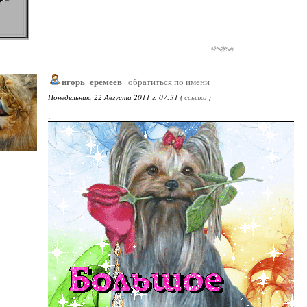
игорь_еремеев
обратиться по имени
Понедельник, 22 Августа 2011 г. 07:31 (
ссылка
)
.