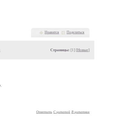
Нравится
Поделиться
»
Страницы:
[1] [
Новые
]
.
Ответить
С цитатой
В цитатник