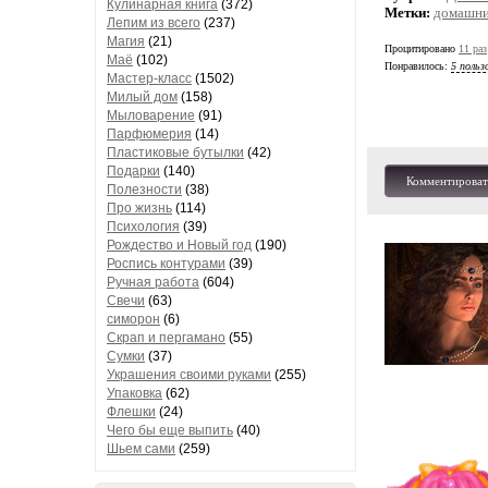
Кулинарная книга
(372)
Метки:
домашни
Лепим из всего
(237)
Магия
(21)
Процитировано
11 раз
Маё
(102)
Понравилось:
5 польз
Мастер-класс
(1502)
Милый дом
(158)
Мыловарение
(91)
Парфюмерия
(14)
Пластиковые бутылки
(42)
Подарки
(140)
Комментироват
Полезности
(38)
Про жизнь
(114)
Психология
(39)
Рождество и Новый год
(190)
Роспись контурами
(39)
Ручная работа
(604)
Свечи
(63)
симорон
(6)
Скрап и пергамано
(55)
Сумки
(37)
Украшения своими руками
(255)
Упаковка
(62)
Флешки
(24)
Чего бы еще выпить
(40)
Шьем сами
(259)