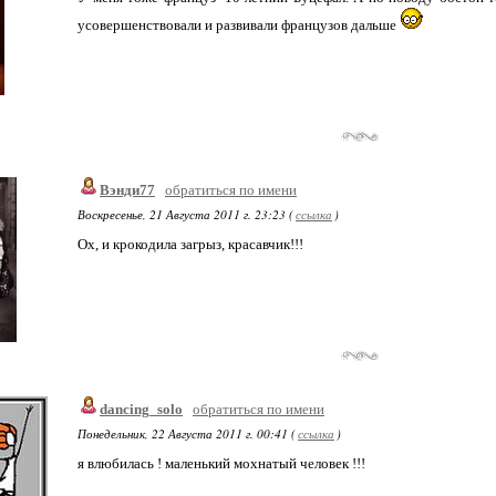
усовершенствовали и развивали французов дальше
Вэнди77
обратиться по имени
Воскресенье, 21 Августа 2011 г. 23:23 (
ссылка
)
Ох, и крокодила загрыз, красавчик!!!
dancing_solo
обратиться по имени
Понедельник, 22 Августа 2011 г. 00:41 (
ссылка
)
я влюбилась ! маленький мохнатый человек !!!