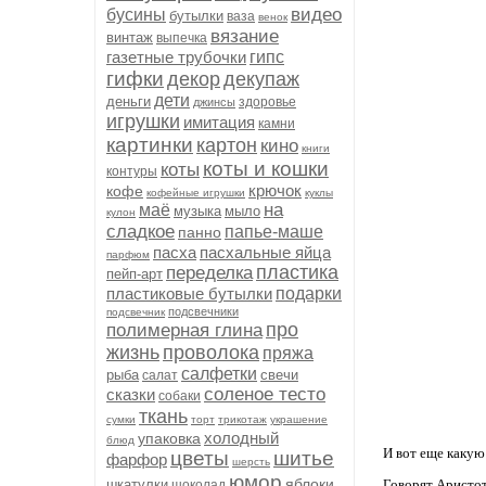
видео
бусины
бутылки
ваза
венок
вязание
винтаж
выпечка
газетные трубочки
гипс
гифки
декор
декупаж
дети
деньги
здоровье
джинсы
игрушки
имитация
камни
картинки
картон
кино
книги
коты и кошки
коты
контуры
крючок
кофе
кофейные игрушки
куклы
на
маё
музыка
мыло
кулон
сладкое
папье-маше
панно
пасха
пасхальные яйца
парфюм
пластика
переделка
пейп-арт
пластиковые бутылки
подарки
подсвечники
подсвечник
про
полимерная глина
жизнь
проволока
пряжа
салфетки
рыба
свечи
салат
соленое тесто
сказки
собаки
ткань
сумки
торт
трикотаж
украшение
холодный
упаковка
блюд
И вот еще какую
цветы
шитье
фарфор
шерсть
юмор
яблоки
шкатулки
Говорят Аристот
шоколад