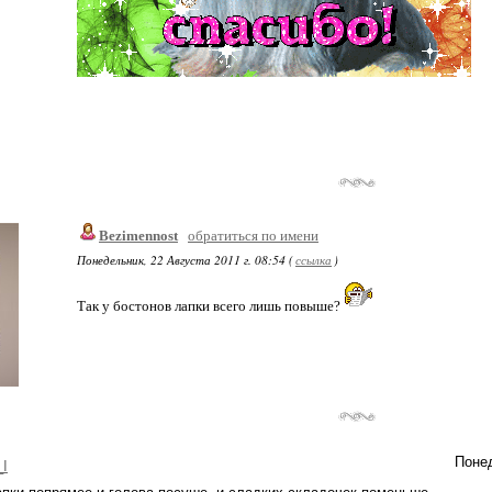
Bezimennost
обратиться по имени
Понедельник, 22 Августа 2011 г. 08:54 (
ссылка
)
Так у бостонов лапки всего лишь повыше?
Понед
_I