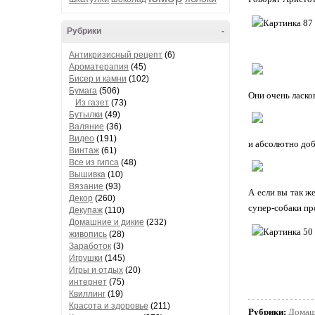
Рубрики
-
Антикризисный рецепт
(6)
Ароматерапия
(45)
Бисер и камни
(102)
Бумага
(506)
Они очень ласко
Из газет
(73)
Бутылки
(49)
Валяние
(36)
Видео
(191)
и абсолютно доб
Винтаж
(61)
Все из гипса
(48)
Вышивка
(10)
Вязание
(93)
А если вы так ж
Декор
(260)
супер-собаки пр
Декупаж
(110)
Домашние и дикие
(232)
живопись
(28)
Заработок
(3)
Игрушки
(145)
Игры и отдых
(20)
интернет
(75)
Квиллинг
(19)
Красота и здоровье
(211)
Рубрики:
Домаш