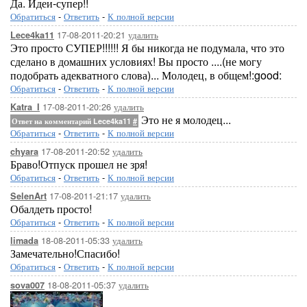
Да. Идеи-супер!!
Обратиться
-
Ответить
-
К полной версии
17-08-2011-20:21
удалить
Lece4ka11
Это просто СУПЕР!!!!!! Я бы никогда не подумала, что это
сделано в домашних условиях! Вы просто ....(не могу
подобрать адекватного слова)... Молодец, в общем!:good:
Обратиться
-
Ответить
-
К полной версии
17-08-2011-20:26
удалить
Katra_I
Это не я молодец...
Ответ на комментарий Lece4ka11
#
Обратиться
-
Ответить
-
К полной версии
17-08-2011-20:52
удалить
chyara
Браво!Отпуск прошел не зря!
Обратиться
-
Ответить
-
К полной версии
17-08-2011-21:17
удалить
SelenArt
Обалдеть просто!
Обратиться
-
Ответить
-
К полной версии
18-08-2011-05:33
удалить
limada
Замечательно!Спасибо!
Обратиться
-
Ответить
-
К полной версии
18-08-2011-05:37
удалить
sova007