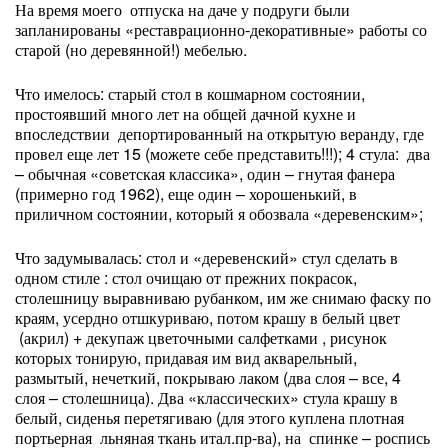
На время моего отпуска на даче у подруги были
запланированы «реставрационно-декоративные» работы со
старой (но деревянной!) мебелью.
Что имелось: старый стол в кошмарном состоянии,
простоявший много лет на общей дачной кухне и
впоследствии депортированный на открытую веранду, где
провел еще лет 15 (можете себе представить!!!); 4 стула: два
– обычная «советская классика», один – гнутая фанера
(примерно год 1962), еще один – хорошенький, в
приличном состоянии, который я обозвала «деревенским»;
Что задумывалась: стол и «деревенский» стул сделать в
одном стиле : стол очищаю от прежних покрасок,
столешницу выравниваю рубанком, им же снимаю фаску по
краям, усердно отшкуриваю, потом крашу в белый цвет
(акрил) + декупаж цветочными салфетками , рисунок
которых тонирую, придавая им вид акварельный,
размытый, нечеткий, покрываю лаком (два слоя – все, 4
слоя – столешница). Два «классических» стула крашу в
белый, сиденья перетягиваю (для этого куплена плотная
портьерная льняная ткань итал.пр-ва), на спинке – роспись