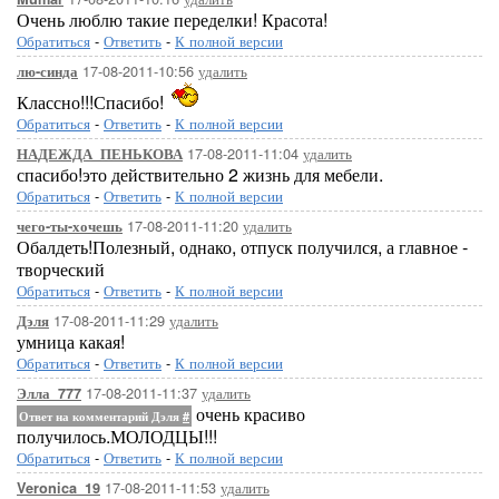
Очень люблю такие переделки! Красота!
Обратиться
-
Ответить
-
К полной версии
17-08-2011-10:56
удалить
лю-синда
Классно!!!Спасибо!
Обратиться
-
Ответить
-
К полной версии
17-08-2011-11:04
удалить
НАДЕЖДА_ПЕНЬКОВА
спасибо!это действительно 2 жизнь для мебели.
Обратиться
-
Ответить
-
К полной версии
17-08-2011-11:20
удалить
чего-ты-хочешь
Обалдеть!Полезный, однако, отпуск получился, а главное -
творческий
Обратиться
-
Ответить
-
К полной версии
17-08-2011-11:29
удалить
Дэля
умница какая!
Обратиться
-
Ответить
-
К полной версии
17-08-2011-11:37
удалить
Элла_777
очень красиво
Ответ на комментарий Дэля
#
получилось.МОЛОДЦЫ!!!
Обратиться
-
Ответить
-
К полной версии
17-08-2011-11:53
удалить
Veronica_19