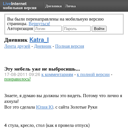
Live
Internet
Дневники
Личка
мобильная версия
Вы были перенаправлены на мобильную версию
страницы.
Вернуться!
Авторизация
Дневник
Katra_I
Лента друзей
-
Дневник
-
Полная версия
Эту мебель уже не выбросишь...
17-08-2011 09:26
к комментариям
-
к полной версии
-
понравилось!
Знаете, я думаю вы должны это видеть. Потому что лично я
ахнула!
Все это сделала
Юлия Ю
. с сайта Золотые Руки
4 стула, кресло, стол (как я провела отпуск)