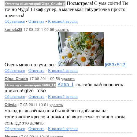
Посмотрела! С ума сойти! Ты
Ответ на комментарий Olga_Chudo
#
точно Чудо! Шкаф супер, а маленькая табуреточка просто
прелесть!
Обратиться
-
Ответить
-
К полной версии
17-08-2011-09:56
удалить
kometa28
Очень мило получилось!
[683x512]
Обратиться
-
Ответить
-
К полной версии
17-08-2011-09:56
удалить
Olga_Chudo
Katra_I
, спасибочки!ооооочень
Ответ на комментарий Katra_I
#
приятно!:give_rose
Обратиться
-
Ответить
-
К полной версии
17-08-2011-10:01
удалить
Oliwia
молодцы девчёнки,но я бы кой чего добавила на
тонетовское кресло и ножки первого стула.отлично,когда
есть где это делать.
Обратиться
-
Ответить
-
К полной версии
17-08-2011-10:16
удалить
Mumar