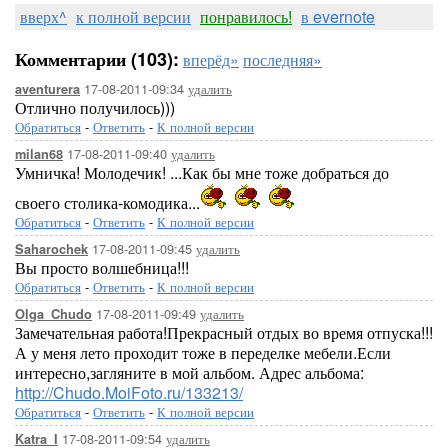
вверх^
к полной версии
понравилось!
в evernote
Комментарии (103):
вперёд»
последняя»
17-08-2011-09:34
удалить
aventurera
Отлично получилось)))
Обратиться
-
Ответить
-
К полной версии
17-08-2011-09:40
удалить
milan68
Умничка! Молодечик! ...Как бы мне тоже добраться до
своего столика-комодика...
Обратиться
-
Ответить
-
К полной версии
17-08-2011-09:45
удалить
Saharochek
Вы просто волшебница!!!
Обратиться
-
Ответить
-
К полной версии
17-08-2011-09:49
удалить
Olga_Chudo
Замечательная работа!Прекрасный отдых во время отпуска!!!
А у меня лето проходит тоже в переделке мебели.Если
интересно,загляните в мой альбом. Адрес альбома:
http://Chudo.MoiFoto.ru/133213/
Обратиться
-
Ответить
-
К полной версии
17-08-2011-09:54
удалить
Katra_I