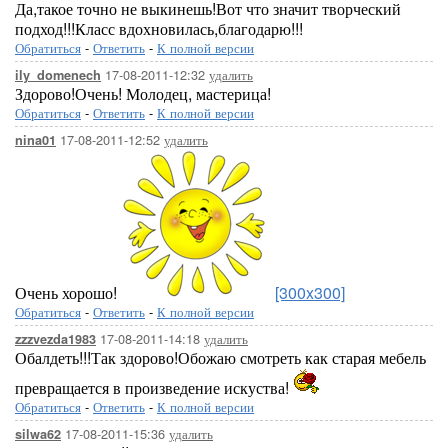
Да,такое точно не выкинешь!Вот что значит творческий
подход!!!Класс вдохновилась,благодарю!!!
Обратиться
-
Ответить
-
К полной версии
17-08-2011-12:32
удалить
ily_domenech
Здорово!Очень! Молодец, мастерица!
Обратиться
-
Ответить
-
К полной версии
17-08-2011-12:52
удалить
nina01
Очень хорошо!
[300x300]
Обратиться
-
Ответить
-
К полной версии
17-08-2011-14:18
удалить
zzzvezda1983
Обалдеть!!!Так здорово!Обожаю смотреть как старая мебель
превращается в произведение искуства!
Обратиться
-
Ответить
-
К полной версии
17-08-2011-15:36
удалить
silwa62