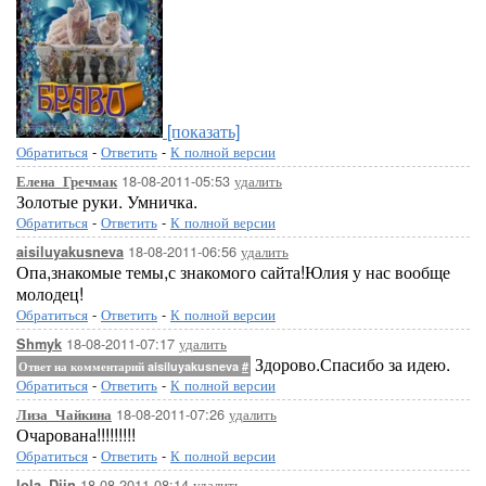
[показать]
Обратиться
-
Ответить
-
К полной версии
18-08-2011-05:53
удалить
Елена_Гречмак
Золотые руки. Умничка.
Обратиться
-
Ответить
-
К полной версии
18-08-2011-06:56
удалить
aisiluyakusneva
Опа,знакомые темы,с знакомого сайта!Юлия у нас вообще
молодец!
Обратиться
-
Ответить
-
К полной версии
18-08-2011-07:17
удалить
Shmyk
Здорово.Спасибо за идею.
Ответ на комментарий aisiluyakusneva
#
Обратиться
-
Ответить
-
К полной версии
18-08-2011-07:26
удалить
Лиза_Чайкина
Очарована!!!!!!!!!
Обратиться
-
Ответить
-
К полной версии
18-08-2011-08:14
удалить
lola_Djin