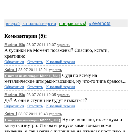
вверх^
к полной версии
понравилось!
в evernote
Комментарии (5):
28-07-2011-12:07
удалить
Marino_Blu
А бусинки на Момент посажены? Спасибо, кстати,
креативно!
Обратиться
-
Ответить
-
К полной версии
28-07-2011-12:21
удалить
Katra_I
Судя по всему на
Ответ на комментарий Marino_Blu
#
металлические штырьки-гвоздики, ну что-то типа брадсов...
Обратиться
-
Ответить
-
К полной версии
28-07-2011-12:35
удалить
Marino_Blu
Да? А они в ступни не будут втыкаться?
Обратиться
-
Ответить
-
К полной версии
28-07-2011-12:43
удалить
Katra_I
Ну нет конечно, их же нужно
Ответ на комментарий Marino_Blu
#
загнуть изнутри. И я бы еще кусочками тонкой кожи
заклеила. Я так всегда с пуговицей на джинсах поступаю, а