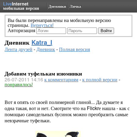
Live
Internet
Дневники
Личка
мобильная версия
Вы были перенаправлены на мобильную версию
страницы.
Вернуться!
Авторизация
Дневник
Katra_I
Лента друзей
-
Дневник
-
Полная версия
Добавим туфелькам изюминки
26-07-2011 14:16
к комментариям
-
к полной версии
-
понравилось!
Вот я опять со своей полимерной глиной... Да думаете я
одна такая, вот и нет. Смотрите что на Flickrе нашла - как с
помощью самодельных бусинок можно преобразить самые
невзрачные туфельки.