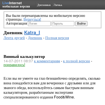
Live
Internet
Дневники
Личка
мобильная версия
Вы были перенаправлены на мобильную версию
страницы.
Вернуться!
Авторизация
Дневник
Katra_I
Лента друзей
-
Дневник
-
Полная версия
Винный калькулятор
14-07-2011 08:07
к комментариям
-
к полной версии
-
понравилось!
Если вы не умеете на глаз безошибочно определять, сколько
вина понадобится вам для вечеринки с друзьями или для
званого обеда, воспользуйтесь самым быстрым винным
калькулятором, разработанным экспертами
специализированного издания Food&Wine.