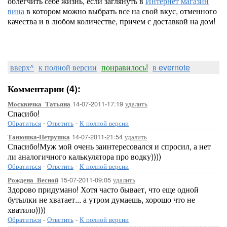
облегчить себе жизнь, если заглянуть в
Интернет магазин
вина
в котором можно выбрать все на свой вкус, отменного
качества и в любом количестве, причем с доставкой на дом!
вверх^
к полной версии
понравилось!
в evernote
Комментарии (4):
14-07-2011-17:19
удалить
Москвичка_Татьяна
Спасибо!
Обратиться
-
Ответить
-
К полной версии
14-07-2011-21:54
удалить
Танюшка-Петрушка
Спасибо!Муж мой очень заинтересовался и спросил, а нет
ли аналогичного калькулятора про водку))))
Обратиться
-
Ответить
-
К полной версии
15-07-2011-09:05
удалить
Рождена_Весной
Здорово придумано! Хотя часто бывает, что еще одной
бутылки не хватает... а утром думаешь, хорошо что не
хватило))))
Обратиться
-
Ответить
-
К полной версии