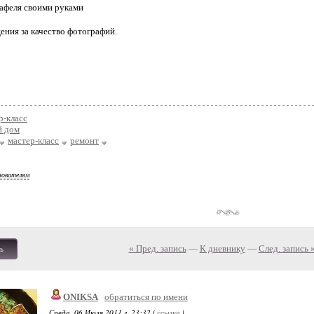
ения за качество фотографий.
р-класс
 дом
мастер-класс
ремонт
зователям
« Пред. запись
—
К дневнику
—
След. запись 
ь
ONIKSA
обратиться по имени
Среда, 06 Июля 2011 г. 23:32 (
ссылка
)