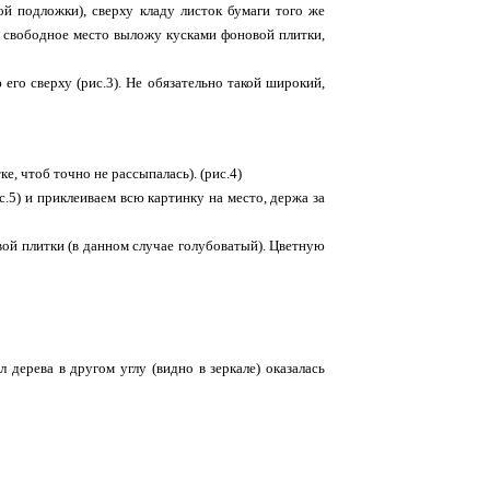
ой подложки), сверху кладу листок бумаги того же
ё свободное место выложу кусками фоновой плитки,
его сверху (рис.3). Не обязательно такой широкий,
, чтоб точно не рассыпалась). (рис.4)
.5) и приклеиваем всю картинку на место, держа за
вой плитки (в данном случае голубоватый). Цветную
 дерева в другом углу (видно в зеркале) оказалась