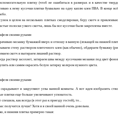
спомогательную плитку (чтоб не ошибиться в размерах и в качестве тверд
еиваю к нему кусочки плитки буквально на одну каплю клея ПВА. В конце вс
небо.
сунок в целом на нескольких плитках смоделирован, беру скотч и приклеиваю 
астые полоски узкого скотча, лишь бы все кусочки были закреплены вместе.
рачиваю мозаику бумажкой вверх и отношу в ванную (лежащей на нижней плитке
ываем стену раствором плиточного клея (как обычно), обдираем бумажку (рис
нимаем скотч и вытираем лишний раствор.
когда раствор засохнет, затираем швы между кусочками мозаики под цвет фоно
упить или самим окрасить белую затирку колером нужного цвета.
скрадывают и закругляют углы ванной комнаты. А вот идея изобразить ствол
ые плитки еще больше увеличивают угловатость.
 спешила, как всегда (в этот раз к приезду гостей), то...
вас получится лучше! Хотя и я своей ванной очень довольна.
о, и нижняя плитка примерно такая: