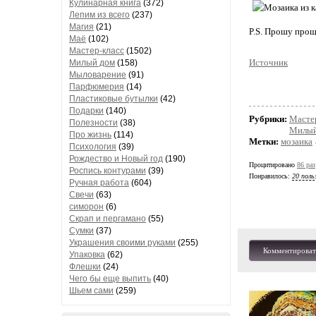
Кулинарная книга
(372)
Лепим из всего
(237)
Магия
(21)
P.S. Прошу прощ
Маё
(102)
Мастер-класс
(1502)
Источник
Милый дом
(158)
Мыловарение
(91)
Парфюмерия
(14)
Пластиковые бутылки
(42)
Подарки
(140)
Рубрики:
Масте
Полезности
(38)
Милый
Про жизнь
(114)
Метки:
мозаика
Психология
(39)
Рождество и Новый год
(190)
Процитировано
86 раз
Роспись контурами
(39)
Понравилось:
20 поль
Ручная работа
(604)
Свечи
(63)
симорон
(6)
Скрап и пергамано
(55)
Сумки
(37)
Украшения своими руками
(255)
Комментироват
Упаковка
(62)
Флешки
(24)
Чего бы еще выпить
(40)
Шьем сами
(259)