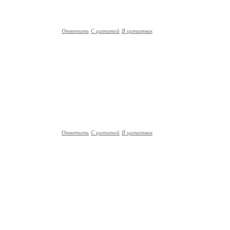
Ответить
С цитатой
В цитатник
Ответить
С цитатой
В цитатник