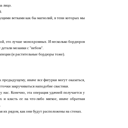
на лицо.
й.
ущими ветками как бы магнолий, в тени которых мы
урой, это лучше монохромных. И несколько бордюров
 детали мозаики с "небом".
апеции (и растительные бордюры тоже).
к предыдущему, иначе все фигурки могут оказаться,
цветочки закручиваться наподобие свастики.
у нас. Конечно, эта операция удачней получается у
 и класть ее на что-либо мягкое, иначе обратная
.
я их рядом, как они будут расположены на стенах.