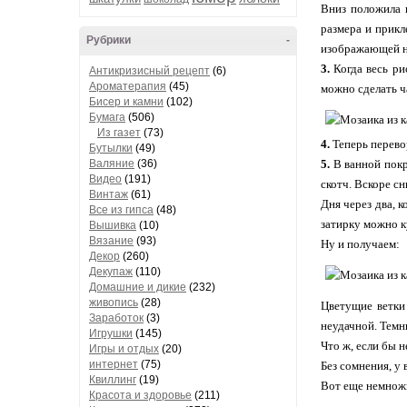
Вниз положила в
размера и прикл
Рубрики
-
изображающей 
3.
Когда весь ри
Антикризисный рецепт
(6)
Ароматерапия
(45)
можно сделать ч
Бисер и камни
(102)
Бумага
(506)
Из газет
(73)
4.
Теперь перево
Бутылки
(49)
Валяние
(36)
5.
В ванной покр
Видео
(191)
скотч. Вскоре с
Винтаж
(61)
Дня через два, 
Все из гипса
(48)
затирку можно к
Вышивка
(10)
Вязание
(93)
Ну и получаем:
Декор
(260)
Декупаж
(110)
Домашние и дикие
(232)
живопись
(28)
Цветущие ветки 
Заработок
(3)
неудачной. Темн
Игрушки
(145)
Что ж, если бы не
Игры и отдых
(20)
интернет
(75)
Без сомнения, у 
Квиллинг
(19)
Вот еще немножк
Красота и здоровье
(211)