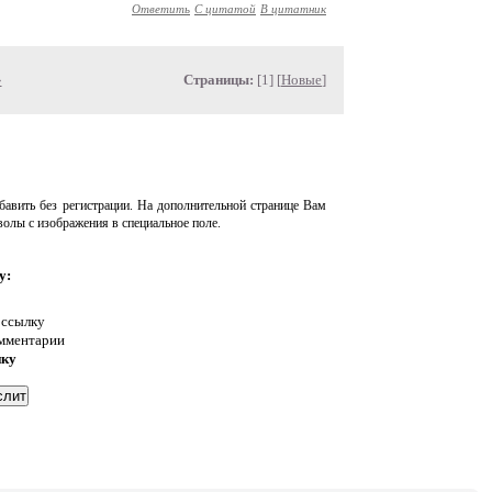
Ответить
С цитатой
В цитатник
»
Страницы:
[1] [
Новые
]
авить без регистрации. На дополнительной странице Вам
волы с изображения в специальное поле.
у:
 ссылку
омментарии
нку