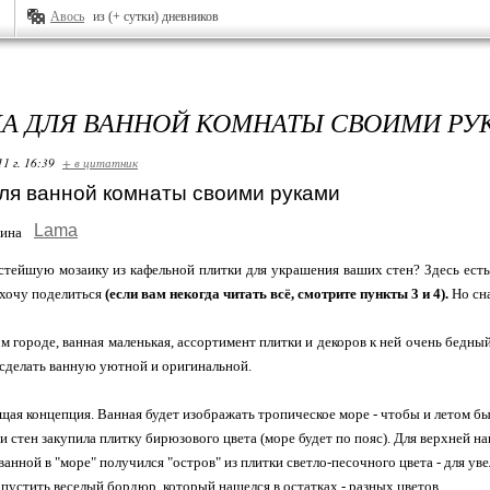
Авось
из (+ сутки) дневников
А ДЛЯ ВАННОЙ КОМНАТЫ СВОИМИ РУ
11 г. 16:39
+ в цитатник
ля ванной комнаты своими руками
Lama
стейшую мозаику из кафельной плитки для украшения ваших стен? Здесь ест
 хочу поделиться
(если вам некогда читать всё, смотрите пункты 3 и 4).
Но сна
м городе, ванная маленькая, ассортимент плитки и декоров к ней очень бедны
 сделать ванную уютной и оригинальной.
щая концепция. Ванная будет изображать тропическое море - чтобы и летом бы
и стен закупила плитку бирюзового цвета (море будет по пояс). Для верхней н
ванной в "море" получился "остров" из плитки светло-песочного цвета - для у
пустить веселый бордюр, который нашелся в остатках - разных цветов.