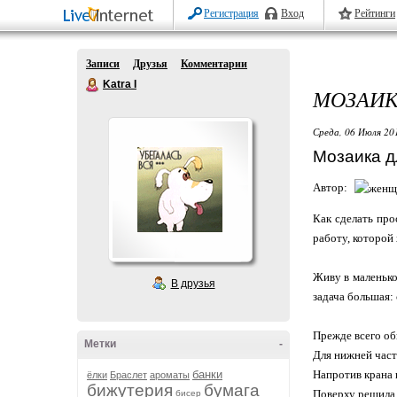
Регистрация
Вход
Рейтинги
Записи
Друзья
Комментарии
Katra I
МОЗАИК
Среда, 06 Июля 20
Мозаика д
Автор:
Как сделать про
работу, которой
Живу в маленько
В друзья
задача большая:
Прежде всего об
Метки
-
Для нижней част
банки
Напротив крана 
ёлки
Браслет
ароматы
бижутерия
бумага
Поверху решила 
бисер