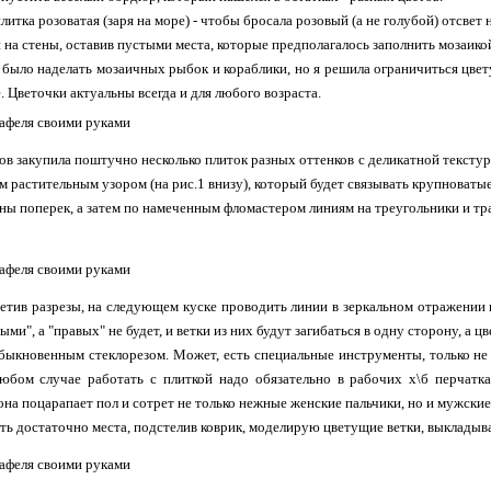
литка розоватая (заря на море) - чтобы бросала розовый (а не голубой) отсвет 
 на стены, оставив пустыми места, которые предполагалось заполнить мозаико
было наделать мозаичных рыбок и кораблики, но я решила ограничиться цвет
. Цветочки актуальны всегда и для любого возраста.
тов закупила поштучно несколько плиток разных оттенков с деликатной текст
м растительным узором (на рис.1 внизу), который будет связывать крупноватые
ны поперек, а затем по намеченным фломастером линиям на треугольники и тр
етив разрезы, на следующем куске проводить линии в зеркальном отражении 
выми", а "правых" не будет, и ветки из них будут загибаться в одну сторону, а 
быкновенным стеклорезом. Может, есть специальные инструменты, только не 
юбом случае работать с плиткой надо обязательно в рабочих х\б перчатках
она поцарапает пол и сотрет не только нежные женские пальчики, но и мужские
сть достаточно места, подстелив коврик, моделирую цветущие ветки, выкладыва