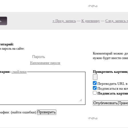
« Пред. запись
—
К дневнику
—
След. запись 
ь
ентарий:
 пароль на сайте:
Комментарий можно доб
нужно будет ввести сим
Напоминание пароля
тария:
смайлики
Прикрепить картинк
Переводить URL в
Подписаться на к
Подписать карти
рафии: (найти ошибки)