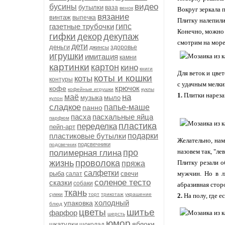
видео
бусины
бутылки
ваза
венок
Вокруг зеркала п
вязание
винтаж
выпечка
Плитку налепили
газетные трубочки
гипс
Конечно, можно 
гифки
декор
декупаж
смотрим на море
дети
деньги
здоровье
джинсы
игрушки
имитация
камни
картинки
картон
кино
книги
Для веток и цве
коты и кошки
коты
контуры
с удачным мелки
крючок
кофе
кофейные игрушки
куклы
1.
Плитки нареза
на
маё
музыка
мыло
кулон
сладкое
папье-маше
панно
пасха
пасхальные яйца
парфюм
пластика
переделка
пейп-арт
пластиковые бутылки
подарки
Желательно, нам
подсвечники
подсвечник
про
назовем так, "ле
полимерная глина
жизнь
проволока
Плитку резали о
пряжа
салфетки
рыба
свечи
мужчин. Но в л
салат
соленое тесто
сказки
собаки
абразивная стор
ткань
сумки
торт
трикотаж
украшение
2.
На полу, где е
холодный
упаковка
блюд
цветы
шитье
фарфор
шерсть
юмор
яблоки
шкатулки
шоколад