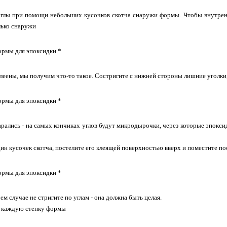
глы при помощи небольших кусочков скотча снаружи формы. Чтобы внутрення
лько снаружи
склеены, мы получим что-то такое. Состригите с нижней стороны лишние уголк
арались - на самых кончиках углов будут микродырочки, через которые эпокси
ин кусочек скотча, постелите его клеящей поверхностью вверх и поместите п
оем случае не стригите по углам - она должна быть целая.
а каждую стенку формы