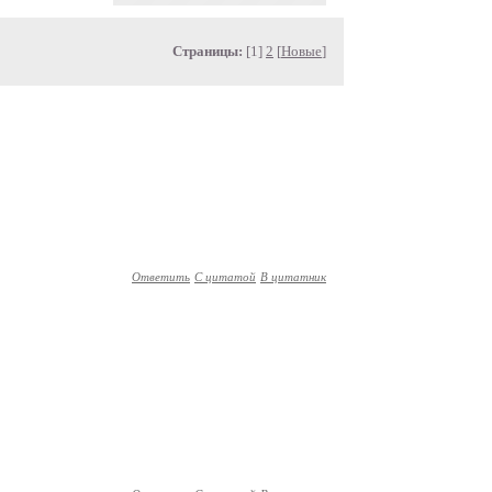
Страницы:
[1]
2
[
Новые
]
Ответить
С цитатой
В цитатник