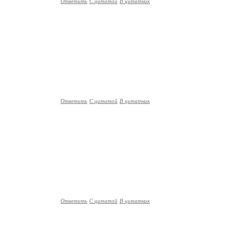
Ответить
С цитатой
В цитатник
Ответить
С цитатой
В цитатник
Ответить
С цитатой
В цитатник