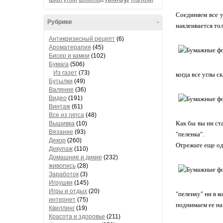
Соединяем все у
Рубрики
-
наклеивается то
Антикризисный рецепт
(6)
Ароматерапия
(45)
Бисер и камни
(102)
Бумага
(506)
Из газет
(73)
когда все углы 
Бутылки
(49)
Валяние
(36)
Видео
(191)
Винтаж
(61)
Все из гипса
(48)
Как бы вы ни ст
Вышивка
(10)
Вязание
(93)
"пеленка".
Декор
(260)
Отрежьте еще од
Декупаж
(110)
Домашние и дикие
(232)
живопись
(28)
Заработок
(3)
Игрушки
(145)
Игры и отдых
(20)
"пеленку" ни в к
интернет
(75)
поднимаем ее н
Квиллинг
(19)
Красота и здоровье
(211)