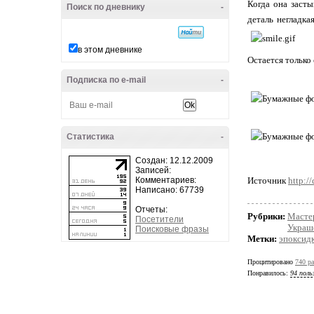
Когда она засты
Поиск по дневнику
-
деталь негладка
в этом дневнике
Остается только
Подписка по e-mail
-
Статистика
-
Создан: 12.12.2009
Записей:
Комментариев:
Источник
http://
Написано: 67739
Отчеты:
Рубрики:
Масте
Посетители
Украш
Поисковые фразы
Метки:
эпоксид
Процитировано
740 ра
Понравилось:
94 поль