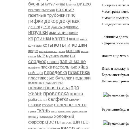
видео
бусины
бутылки
ваза
венок
+ изделия легко
вязание
винтаж
выпечка
+ все грани име
газетные трубочки
гипс
+ можно имитир
гифки
декор
декупаж
+ недорогие мат
дети
деньги
здоровье
джинсы
игрушки
имитация
камни
- слишком долго
картинки
картон
кино
книги
- формы обрече
коты и кошки
коты
контуры
крючок
кофе
кофейные игрушки
куклы
на
маё
может еще что ес
музыка
мыло
кулон
сладкое
папье-маше
панно
пасха
пасхальные яйца
парфюм
Итак, я покажу 
пластика
переделка
пейп-арт
Берем лист бума
пластиковые бутылки
подарки
Потом выстрига
подсвечники
подсвечник
про
полимерная глина
жизнь
проволока
пряжа
салфетки
рыба
свечи
салат
соленое тесто
сказки
собаки
Берем линейку, 
ткань
сумки
торт
трикотаж
украшение
холодный
упаковка
блюд
цветы
шитье
фарфор
шерсть
юмор
яблоки
шкатулки
шоколад