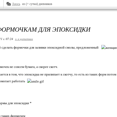
Авось
из (+ сутки) дневников
ФОРМОЧКАМ ДЛЯ ЭПОКСИДКИ
11 г. 07:24
+ в цитатник
б сделать формочки для заливки эпоксидной смолы, предложенный
очек не совсем бумага, а скорее скотч.
ется в том, что эпоксидка не прилипает к скотчу, то есть из таких форм потом 
омогает работать
 таких формочек: