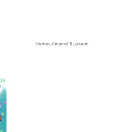
Ответить
С цитатой
В цитатник