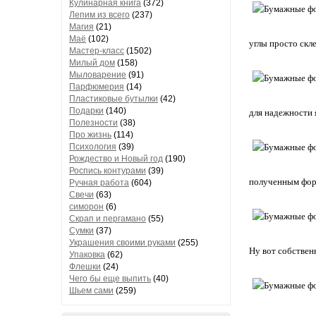
Кулинарная книга
(372)
Лепим из всего
(237)
Магия
(21)
Маё
(102)
углы просто скл
Мастер-класс
(1502)
Милый дом
(158)
Мыловарение
(91)
Парфюмерия
(14)
Пластиковые бутылки
(42)
Подарки
(140)
для надежности я
Полезности
(38)
Про жизнь
(114)
Психология
(39)
Рождество и Новый год
(190)
Роспись контурами
(39)
полученным форм
Ручная работа
(604)
Свечи
(63)
симорон
(6)
Скрап и пергамано
(55)
Сумки
(37)
Украшения своими руками
(255)
Ну вот собствен
Упаковка
(62)
Флешки
(24)
Чего бы еще выпить
(40)
Шьем сами
(259)