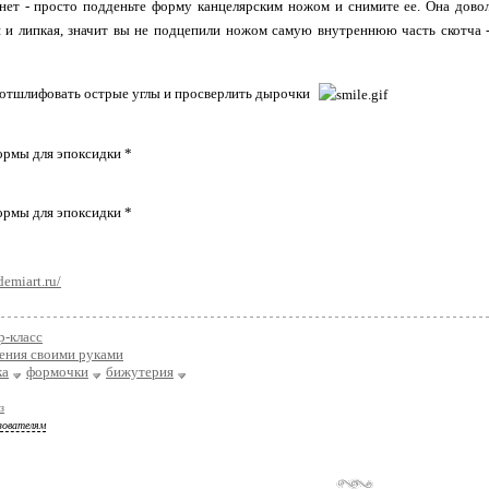
нет - просто подденьте форму канцелярским ножом и снимите ее. Она дово
я и липкая, значит вы не подцепили ножом самую внутреннюю часть скотча -
 отшлифовать острые углы и просверлить дырочки
demiart.ru/
р-класс
ения своими руками
ка
формочки
бижутерия
з
зователям