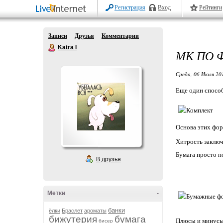
Регистрация
Вход
Рейтинги
Записи
Друзья
Комментарии
Katra I
МК ПО 
Среда, 06 Июля 20
Еще один спосо
Основа этих форм
Хитрость заключа
Бумага просто п
В друзья
Метки
-
банки
ёлки
Браслет
ароматы
бижутерия
бумага
Плюсы и минусы
бисер