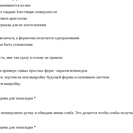
 вынимаются из них
ют гладкие блестящие поверхности
овать кристаллы
ериалы для их изготовления
 возиться, а формочки получатся одноразовыми
ны быть угловатыми
ть, мне так сразу в голову не пришло.
на примере самых простых форм - параллелепипедов.
ги, чертим на нем выкройку будущей формы и оклеиваем скотчем.
ем выкройку.
и непишушюю ручку и обводим линии сгиба. Это делается чтобы сгибы получи