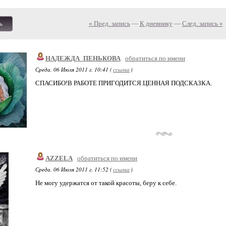
« Пред. запись
—
К дневнику
—
След. запись »
ь
НАДЕЖДА_ПЕНЬКОВА
обратиться по имени
Среда, 06 Июля 2011 г. 10:41 (
ссылка
)
СПАСИБО!В РАБОТЕ ПРИГОДИТСЯ.ЦЕННАЯ ПОДСКАЗКА.
AZZELA
обратиться по имени
Среда, 06 Июля 2011 г. 11:52 (
ссылка
)
Не могу удержатся от такой красоты, беру к себе.