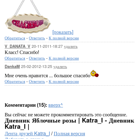
[показать]
Обратиться
-
Ответить
-
К полной версии
20-11-2011-18:27
удалить
V_DANATA_V
Класс! Спасибо!
Обратиться
-
Ответить
-
К полной версии
25-02-2012-13:25
удалить
DankaM
Мне очень нравится ... большое спасибо
Обратиться
-
Ответить
-
К полной версии
Комментарии (15):
вверх^
Вы сейчас не можете прокомментировать это сообщение.
Дневник Яблочные розы | Katra_I - Дневник
Katra_I |
Лента друзей Katra_I
/
Полная версия