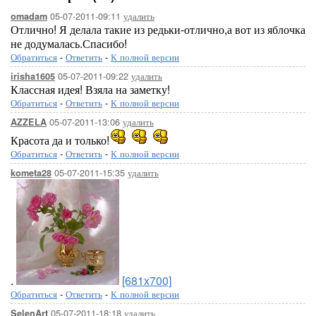
05-07-2011-09:11
удалить
omadam
Отлично! Я делала такие из редьки-отлично,а вот из яблочка
не додумалась.Спасибо!
Обратиться
-
Ответить
-
К полной версии
05-07-2011-09:22
удалить
irisha1605
Классная идея! Взяла на заметку!
Обратиться
-
Ответить
-
К полной версии
05-07-2011-13:06
удалить
AZZELA
Красота да и только!
Обратиться
-
Ответить
-
К полной версии
05-07-2011-15:35
удалить
kometa28
.
[681x700]
Обратиться
-
Ответить
-
К полной версии
05-07-2011-18:18
удалить
SelenArt