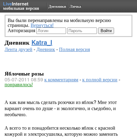
Live
Internet
Дневники
Личка
мобильная версия
Вы были перенаправлены на мобильную версию
страницы.
Вернуться!
Авторизация
Дневник
Katra_I
Лента друзей
-
Дневник
-
Полная версия
Яблочные розы
05-07-2011 08:59
к комментариям
-
к полной версии
-
понравилось!
А как вам мысль сделать розочки из яблок? Мне этот
вариант очень по душе - и экологично, и съедобно, и
необычно.
А всего то и понадобится несколько яблок с красной
кожурой и электросушилка, которую можно заменить