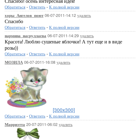
Спасибо! осень интересная идея!
Обратиться
-
Ответить
-
К полной версии
06-07-2011-14:12
удалить
хоры_Ангелов_поют
Спасибо
Обратиться
-
Ответить
-
К полной версии
06-07-2011-14:29
удалить
нармина_насруллаева
Красота! Люблю сушеные яблочки! А тут еще и в виде
розы))
Обратиться
-
Ответить
-
К полной версии
06-07-2011-16:08
удалить
МОЗИЛА
[300x300]
Обратиться
-
Ответить
-
К полной версии
20-07-2011-06:02
удалить
Марриэтта